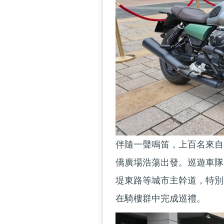
伴隨一聲鳴笛，上百名來自
僑廣場浩蕩出發。巡遊車隊
堤東路等城市主幹道，特別
在騎樓群中完成巡禮。