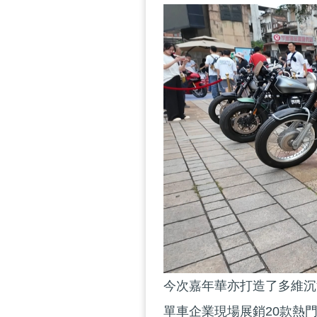
今次嘉年華亦打造了多維沉
單車企業現場展銷20款熱