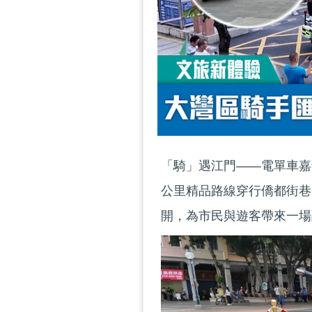
「騎」遇江門——電單車嘉年
公里精品路線穿行僑都街巷
開，為市民與遊客帶來一場