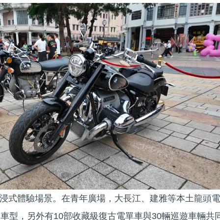
浸式體驗場景。在青年廣場，大長江、建雅等本土龍頭
門車型，另外有10部收藏級復古電單車與30輛巡遊車輛共