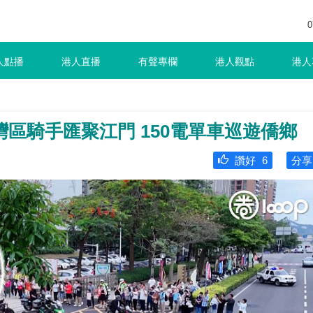
0
人點播
港人直播
有聲專欄
港人觀點
港人
區騎手匯聚江門 150電單車巡遊僑鄉
讚好
6
分享