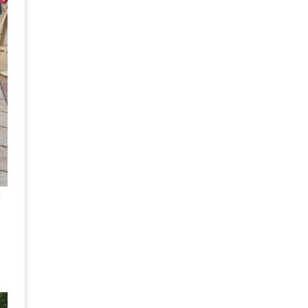
華
、
，