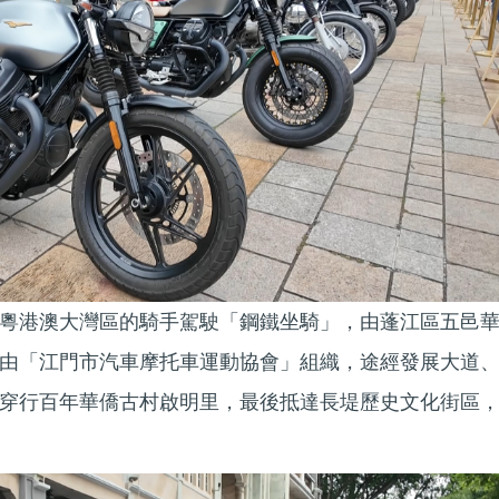
粵港澳大灣區的騎手駕駛「鋼鐵坐騎」，由蓬江區五邑
由「江門市汽車摩托車運動協會」組織，途經發展大道
穿行百年華僑古村啟明里，最後抵達長堤歷史文化街區