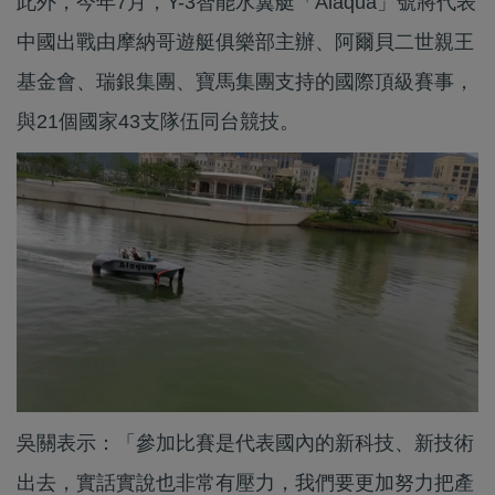
此外，今年7月，Y-3智能水翼艇「Alaqua」號將代表
中國出戰由摩納哥遊艇俱樂部主辦、阿爾貝二世親王
基金會、瑞銀集團、寶馬集團支持的國際頂級賽事，
與21個國家43支隊伍同台競技。
吳關表示：「參加比賽是代表國內的新科技、新技術
出去，實話實說也非常有壓力，我們要更加努力把產