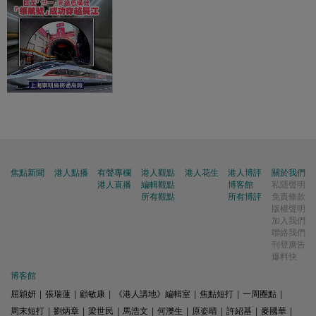
焦點新聞
港人點播
有聲專欄
港人觀點
港人花生
港人博評
關於我們
港人直播
編輯觀點
博客館
私隱聲明
所有觀點
所有博評
免責條款
版權聲明
加入我們
聯絡我們
刊登廣告
爆料快
博客館
屈穎妍
|
張瑞蓮
|
顧敏康
|
《港人講地》編輯室
|
焦點短打
|
一周圈點
|
周末短打
|
劉炳章
|
梁世民
|
馬浩文
|
何濼生
|
原姿晴
|
許紹基
|
麥國華
|