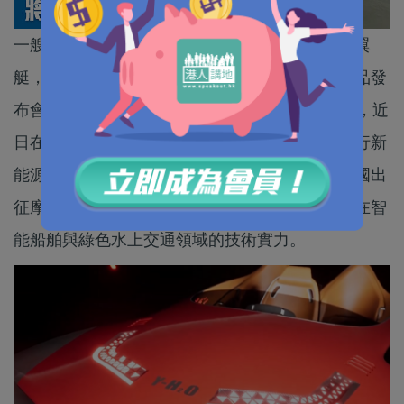
一艘能夠在水面上「飛行」的國產新能源智能水翼
艇，正駛向全球頂級賽場。「馭浪啟航」全球新品發
布會暨第13屆摩納哥新能源船艇挑戰賽出征儀式，近
日在珠海橫琴天沐琴台舉行。活動現場，御水飛行新
能源智能水翼艇正式全球首發，並官宣將代表中國出
征摩納哥新能源船艇挑戰賽，向世界展示大灣區在智
能船舶與綠色水上交通領域的技術實力。