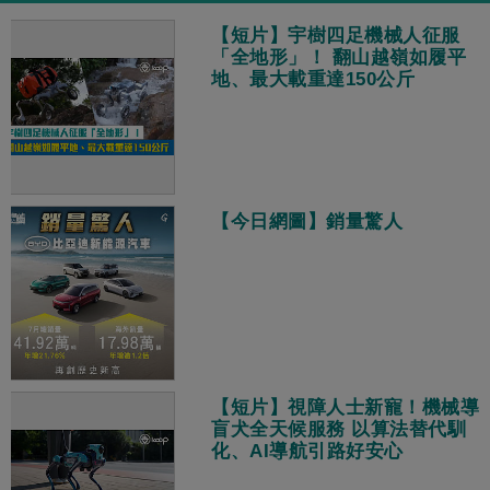
【短片】宇樹四足機械人征服
「全地形」！ 翻山越嶺如履平
地、最大載重達150公斤
【今日網圖】銷量驚人
【短片】視障人士新寵！機械導
盲犬全天候服務 以算法替代馴
化、AI導航引路好安心