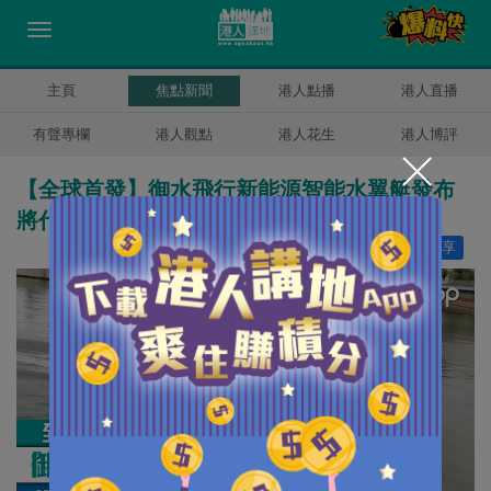
主頁
焦點新聞
港人點播
港人直播
有聲專欄
港人觀點
港人花生
港人博評
【全球首發】御水飛行新能源智能水翼艇發布
將代表中國出征國際賽
讚好
8
分享