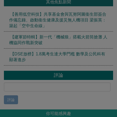
其他焦點新聞
【善用低空科技】共享基金會與瓦努阿圖衞生部簽合
作備忘錄、啟動衞生健康及援災無人機項目 梁振英：
築起「空中生命線」
【建軍節特輯】新一代「機械狼」搭載火箭筒搶灘 人
機協同作戰新突破
【DSE放榜】1.8萬考生達大學門檻 數學及公民科有
顯著進步
評論
評論
你可能感興趣