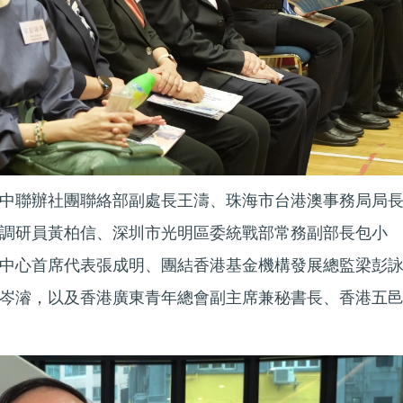
中聯辦社團聯絡部副處長王濤、珠海市台港澳事務局局
調研員黃柏信、深圳市光明區委統戰部常務副部長包小
中心首席代表張成明、團結香港基金機構發展總監梁彭
岑濬，以及香港廣東青年總會副主席兼秘書長、香港五