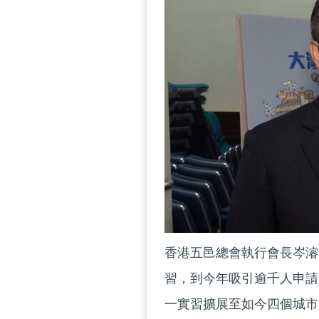
香港五邑總會執行會長岑濬
習，到今年吸引逾千人申請
一實習擴展至如今四個城市