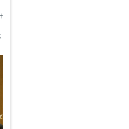
實
計
區