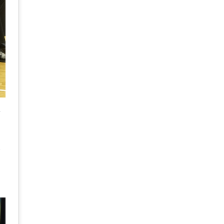
長
詠
邑