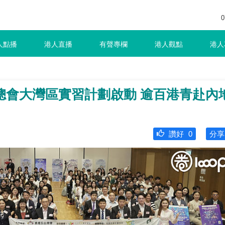
0
人點播
港人直播
有聲專欄
港人觀點
港人
總會大灣區實習計劃啟動 逾百港青赴內
讚好
0
分享