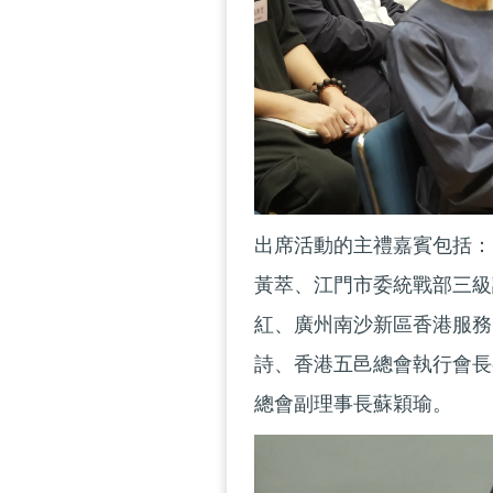
出席活動的主禮嘉賓包括：
黃萃、江門市委統戰部三級
紅、廣州南沙新區香港服務
詩、香港五邑總會執行會長
總會副理事長蘇穎瑜。