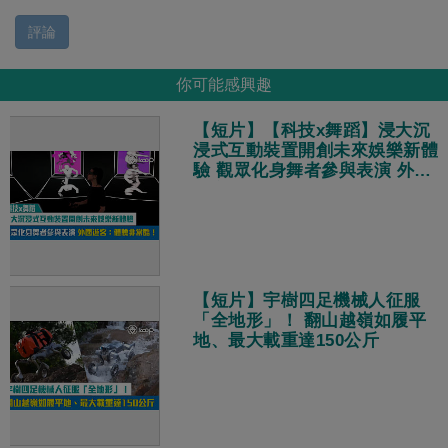
評論
你可能感興趣
【短片】【科技x舞蹈】浸大沉
浸式互動裝置開創未來娛樂新體
驗 觀眾化身舞者參與表演 外國
遊客：體驗非常酷！
【短片】宇樹四足機械人征服
「全地形」！ 翻山越嶺如履平
地、最大載重達150公斤