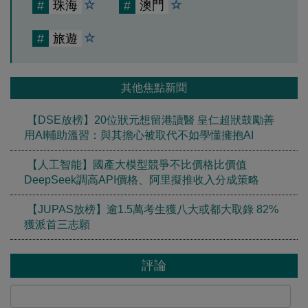
#
珠海
#
澳門
#
旅遊
其他焦點新聞
【DSE放榜】20位狀元想留港讀醫 皇仁超狀鼓勵善
用AI輔助溫習：與其擔心被取代不如學懂擁抱AI
【人工智能】國產大模型競爭不比價格比價值
DeepSeek調高API價格、阿里擬推收入分成策略
【JUPAS放榜】逾1.5萬考生獲八大或都大取錄 82%
獲派首三志願
評論