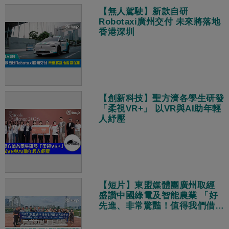
【無人駕駛】新款自研
Robotaxi廣州交付 未來將落地
香港深圳
【創新科技】聖方濟各學生研發
「柔視VR+」 以VR與AI助年輕
人紓壓
【短片】東盟媒體團廣州取經
盛讚中國綠電及智能農業 「好
先進、非常驚豔！值得我們借鑑
學習！」