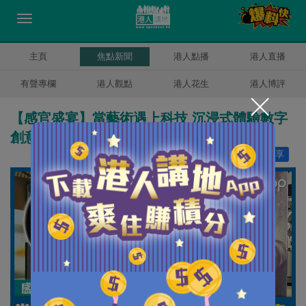
主頁
焦點新聞
港人點播
港人直播
有聲專欄
港人觀點
港人花生
港人博評
【感官盛宴】當藝術遇上科技 沉浸式體驗數字
創意
讚好
1
分享