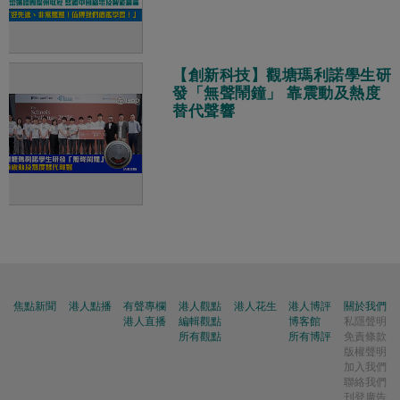
【創新科技】觀塘瑪利諾學生研
發「無聲鬧鐘」 靠震動及熱度
替代聲響
焦點新聞
港人點播
有聲專欄
港人觀點
港人花生
港人博評
關於我們
港人直播
編輯觀點
博客館
私隱聲明
所有觀點
所有博評
免責條款
版權聲明
加入我們
聯絡我們
刊登廣告