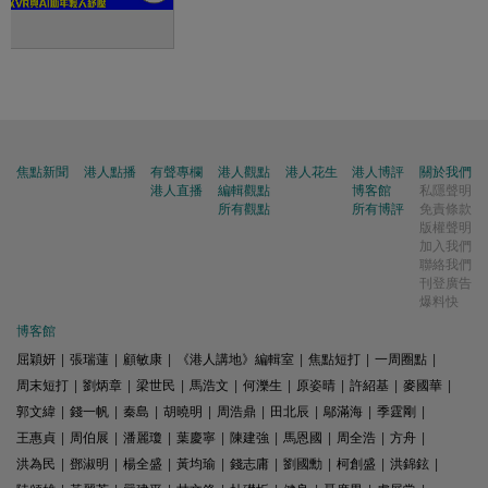
焦點新聞
港人點播
有聲專欄
港人觀點
港人花生
港人博評
關於我們
港人直播
編輯觀點
博客館
私隱聲明
所有觀點
所有博評
免責條款
版權聲明
加入我們
聯絡我們
刊登廣告
爆料快
博客館
屈穎妍
|
張瑞蓮
|
顧敏康
|
《港人講地》編輯室
|
焦點短打
|
一周圈點
|
周末短打
|
劉炳章
|
梁世民
|
馬浩文
|
何濼生
|
原姿晴
|
許紹基
|
麥國華
|
郭文緯
|
錢一帆
|
秦島
|
胡曉明
|
周浩鼎
|
田北辰
|
鄔滿海
|
季霆剛
|
王惠貞
|
周伯展
|
潘麗瓊
|
葉慶寧
|
陳建強
|
馬恩國
|
周全浩
|
方舟
|
洪為民
|
鄧淑明
|
楊全盛
|
黃均瑜
|
錢志庸
|
劉國勳
|
柯創盛
|
洪錦鉉
|