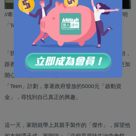
//希望家朗繼續朝住佢嘅目標努力前進，努力共創明
「Teen」！//
「我的夢想是做一個甜品師！」今年13歲的張家朗，
跟香港「劍神」張家朗同名同姓，但對他來說，更加
開心的，是在2023年參加了第二期的共創明
「Teen」計劃，拿著政府發放的5000元「啟動資
金」，尋找到自己真正的興趣。
這一天，家朗就帶上其親手製作的「傑作」，探望他
的友師譚子成。家朗說：「這個是原味牛油曲奇餅，