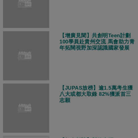
【增廣見聞】共創明Teen計劃
100學員赴貴州交流 馬會助力青
年拓闊視野加深認識國家發展
【JUPAS放榜】逾1.5萬考生獲
八大或都大取錄 82%獲派首三
志願