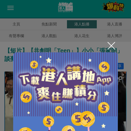
主頁
焦點新聞
港人點播
港人直播
有聲專欄
港人觀點
港人花生
港人博評
【短片】【共創明「Teen」】小小「張家朗」
談夢想 不做「劍神」愛做甜品！
讚好
123
分享