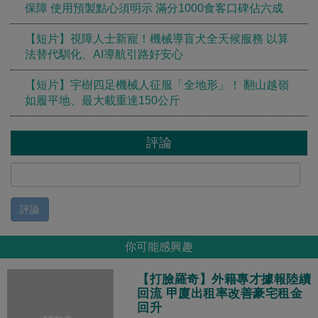
保障 使用預製點心須明示 滿分1000食客口碑佔六成
【短片】視障人士新寵！機械導盲犬全天候服務 以算
法替代馴化、AI導航引路好安心
【短片】宇樹四足機械人征服「全地形」！ 翻山越嶺
如履平地、最大載重達150公斤
評論
評論
你可能感興趣
【打臉羅奇】外籍專才據報陸續
回流 甲廈出租率改善豪宅租金
回升