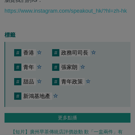
https://www.instagram.com/speakout_hk/?hl=zh-hk
標籤
#
香港
#
政務司司長
#
青年
#
張家朗
#
甜品
#
青年政策
#
新鴻基地產
更多點播
【短片】廣州早茶傳統店評價啟動 歎「一盅兩件」有