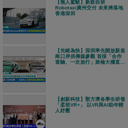
【無人駕駛】新款自研
Robotaxi廣州交付 未來將落地
香港深圳
【先睹為快】深圳率先開放新皇
崗口岸供傳媒參觀 首採「合作
查驗、一次放行」旅檢大樓直連
地鐵站
【創新科技】聖方濟各學生研發
「柔視VR+」 以VR與AI助年輕
人紓壓