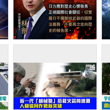
【今日網圖】諄諄告誡
【