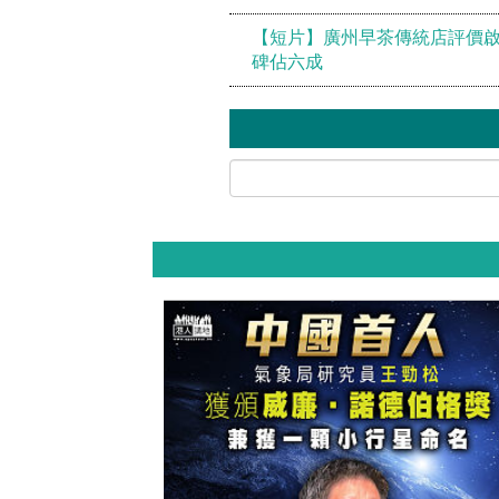
【短片】廣州早茶傳統店評價啟動
碑佔六成