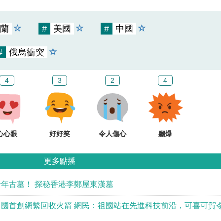
蘭
#
美國
#
中國
#
俄烏衝突
4
3
2
4
心心眼
好好笑
令人傷心
嬲爆
更多點播
年古墓！ 探秘香港李鄭屋東漢墓
國首創網繫回收火箭 網民：祖國站在先進科技前沿，可喜可賀