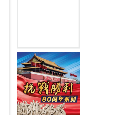
推
美
完
向
國
的
土