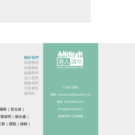
短片】宇樹四足機械人征服「全地形」！
山越嶺如履平地、最大載重達150公斤
關於我們
私隱聲明
免責條款
版權聲明
加入我們
聯絡我們
© 港人講地
刊登廣告
爆料快
電郵: speakout@speakout.hk
傳真: 85228041301
國華
|
郭文緯
|
All rights reserved.
鄧淑明
|
楊全盛
|
版權所有 不得轉載
文新
|
羅崑
|
姚銘
|