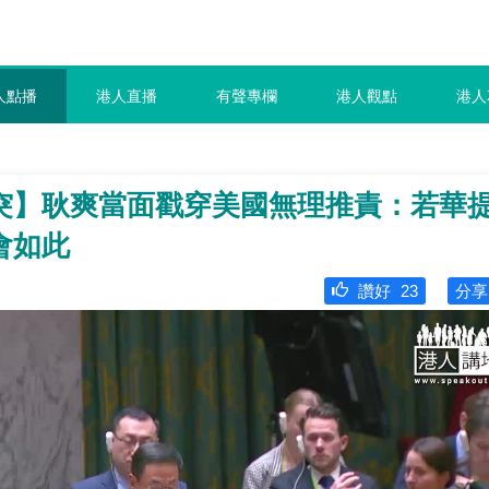
人點播
港人直播
有聲專欄
港人觀點
港人
突】耿爽當面戳穿美國無理推責：若華
會如此
讚好
23
分享