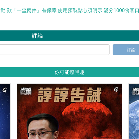
 歎「一盅兩件」有保障 使用預製點心須明示 滿分1000食客
評論
評論
你可能感興趣