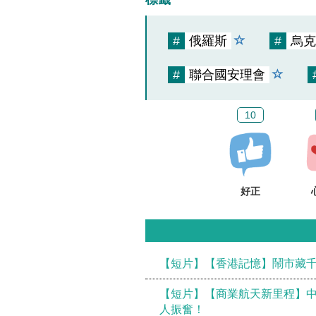
#
俄羅斯
#
烏克
#
聯合國安理會
10
好正
【短片】【香港記憶】鬧市藏千
【短片】【商業航天新里程】中
人振奮！