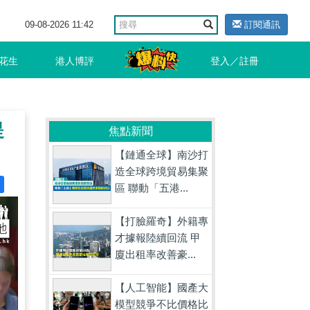
09-08-2026 11:42
訂閱通訊
花生
港人博評
登入／註冊
提
焦點新聞
【鏈通全球】南沙打
造全球跨境貿易集聚
區 聯動「五港...
【打臉羅奇】外籍專
才據報陸續回流 甲
廈出租率改善豪...
【人工智能】國產大
模型競爭不比價格比