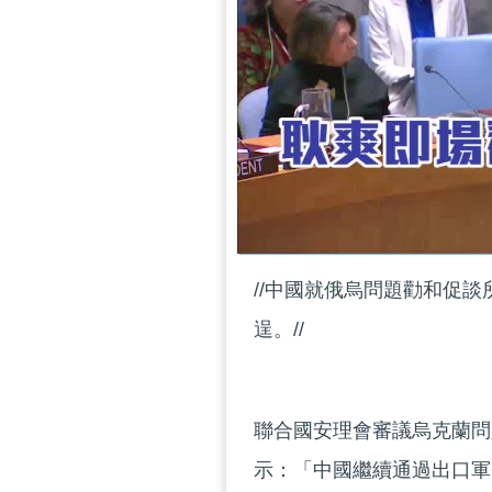
//中國就俄烏問題勸和促
逞。//
聯合國安理會審議烏克蘭問
示：「中國繼續通過出口軍