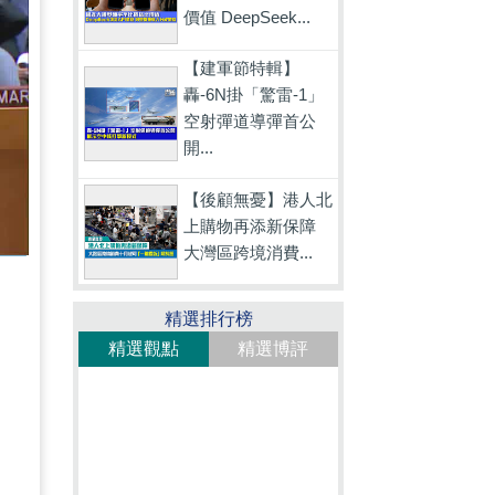
價值 DeepSeek...
【建軍節特輯】
轟-6N掛「驚雷-1」
空射彈道導彈首公
開...
【後顧無憂】港人北
上購物再添新保障
大灣區跨境消費...
精選排行榜
精選觀點
精選博評
助