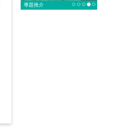
我
專題推介
，