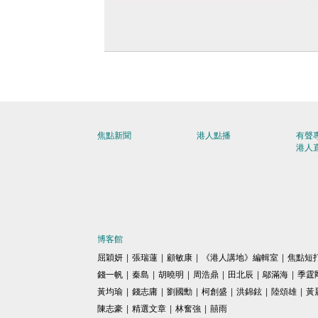
【短片】中國低碳轉型里程碑 太陽能裝
平煤電 可再生能源發電量佔比首破四成
焦點新聞
港人點播
有聲
港人
博客館
屈穎妍
|
張瑞蓮
|
顧敏康
|
《港人講地》編輯室
|
焦點短
錢一帆
|
秦島
|
胡曉明
|
周浩鼎
|
田北辰
|
鄔滿海
|
季霆
黃均瑜
|
錢志庸
|
劉國勳
|
柯創盛
|
洪錦鉉
|
陸頌雄
|
黃
陳志豪
|
精選文章
|
林奮強
|
囍雨