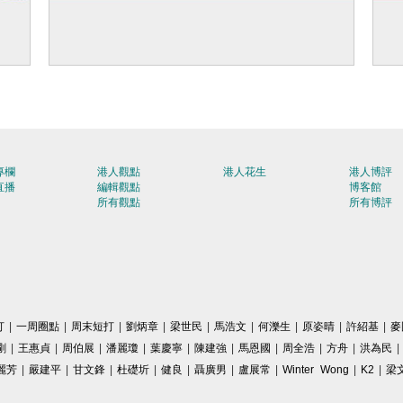
機追
【建軍節特輯】新一代「機械狼」搭載火箭
【
筒搶灘 人機協同作戰新突破
翻
專欄
港人觀點
港人花生
港人博評
直播
編輯觀點
博客館
所有觀點
所有博評
打
|
一周圈點
|
周末短打
|
劉炳章
|
梁世民
|
馬浩文
|
何濼生
|
原姿晴
|
許紹基
|
麥
剛
|
王惠貞
|
周伯展
|
潘麗瓊
|
葉慶寧
|
陳建強
|
馬恩國
|
周全浩
|
方舟
|
洪為民
|
麗芳
|
嚴建平
|
甘文鋒
|
杜礎圻
|
健良
|
聶廣男
|
盧展常
|
Winter Wong
|
K2
|
梁