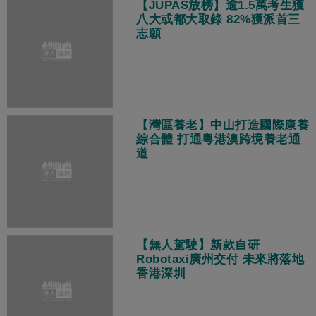
【JUPAS放榜】逾1.5萬考生獲
八大或都大取錄 82%獲派首三
志願
【灣區養老】中山打造國際康養
綜合體 打通粵港澳跨境養老通
道
【無人駕駛】新款自研
Robotaxi廣州交付 未來將落地
香港深圳