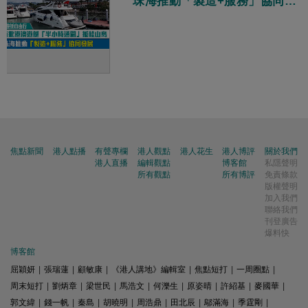
珠海推動「製造+服務」協同發
展
焦點新聞
港人點播
有聲專欄
港人觀點
港人花生
港人博評
關於我們
港人直播
編輯觀點
博客館
私隱聲明
所有觀點
所有博評
免責條款
版權聲明
加入我們
聯絡我們
刊登廣告
爆料快
博客館
屈穎妍
|
張瑞蓮
|
顧敏康
|
《港人講地》編輯室
|
焦點短打
|
一周圈點
|
周末短打
|
劉炳章
|
梁世民
|
馬浩文
|
何濼生
|
原姿晴
|
許紹基
|
麥國華
|
郭文緯
|
錢一帆
|
秦島
|
胡曉明
|
周浩鼎
|
田北辰
|
鄔滿海
|
季霆剛
|