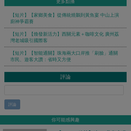
更多點播
【短片】【家鄉美食】從傳統燒鵝到黃魚宴 中山上演
廚神爭霸賽
【短片】【煥發新活力】西關元素＋咖啡文化 廣州荔
灣老城吸引國際客
【短片】【智能通關】珠海兩大口岸推「刷臉」通關
市民、遊客大讚：省時又方便
評論
評論
你可能感興趣