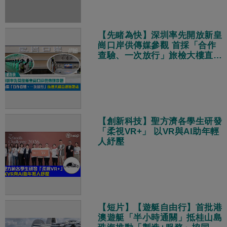
【先睹為快】深圳率先開放新皇
崗口岸供傳媒參觀 首採「合作
查驗、一次放行」旅檢大樓直連
地鐵站
【創新科技】聖方濟各學生研發
「柔視VR+」 以VR與AI助年輕
人紓壓
【短片】【遊艇自由行】首批港
澳遊艇「半小時通關」抵桂山島