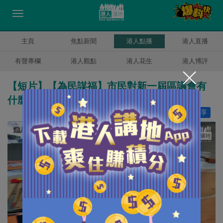
主頁
焦點新聞
港人點播
港人直播
有聲專欄
港人觀點
港人花生
港人博評
【短片】【為民謀福】市民對新一屆區議會有
什麼期望？寄語當選者首要有何工作？
讚好
1
分享