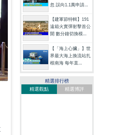
忽 誤向1.1萬申請...
【建軍節特輯】191
遠箱火實彈射擊首公
開 數分鐘切換模...
【「海上心臟」】世
界最大海上換流站扎
根南海 每年直...
精選排行榜
精選觀點
精選博評
值