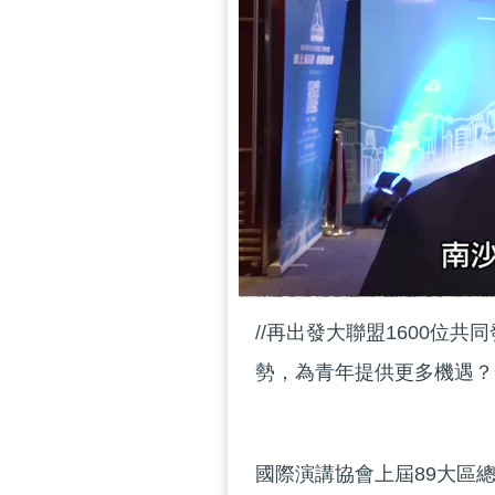
//再出發大聯盟1600位
勢，為青年提供更多機遇？
國際演講協會上屆89大區