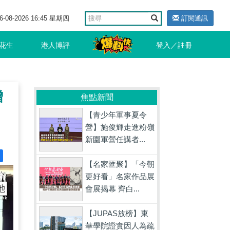
6-08-2026 16:45 星期四
訂閱通訊
花生
港人博評
登入／註冊
增
焦點新聞
【青少年軍事夏令
營】施俊輝走進粉嶺
新圍軍營任講者...
【名家匯聚】「今朝
更好看」名家作品展
會展揭幕 齊白...
【JUPAS放榜】東
華學院證實因人為疏