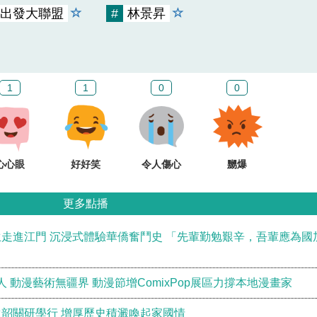
出發大聯盟
#
林景昇
1
1
0
0
心心眼
好好笑
令人傷心
嬲爆
更多點播
走進江門 沉浸式體驗華僑奮鬥史 「先輩勤勉艱辛，吾輩應為國
 動漫藝術無疆界 動漫節增ComixPop展區力撐本地漫畫家
韶關研學行 增厚歷史積澱喚起家國情