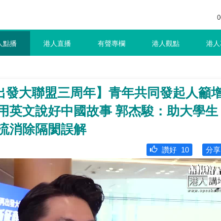
0
人點播
港人直播
有聲專欄
港人觀點
港人
出發大聯盟三周年】青年共同發起人籲
用英文說好中國故事 郭杰駿：助大學生
交流消除隔閡誤解
讚好
10
分享