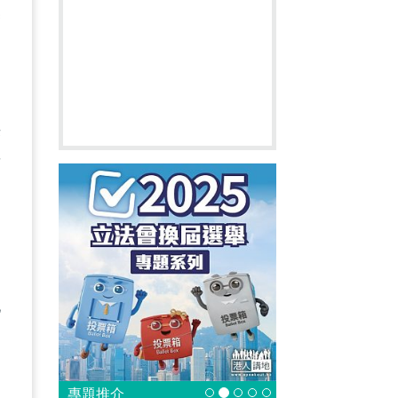
基
供
者
地
專題推介