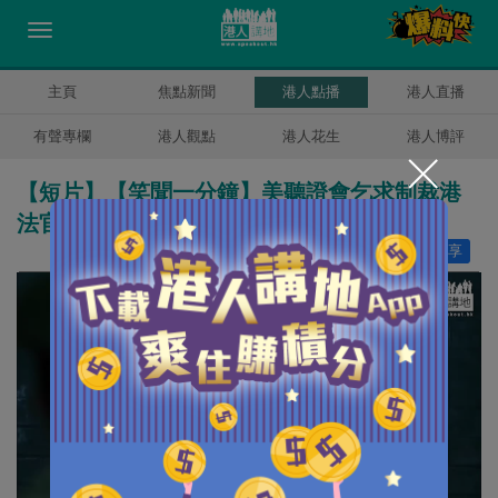
主頁
焦點新聞
港人點播
港人直播
有聲專欄
港人觀點
港人花生
港人博評
【短片】【笑聞一分鐘】美聽證會乞求制裁港
法官 「漢奸大聯盟」聚首一堂？
讚好
32
分享