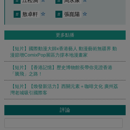
#
江松澗
#
周永康
#
敖卓軒
#
張崑陽
更多點播
【短片】國際動漫大師x香港藝人 動漫藝術無疆界 動
漫節增ComixPop展區力撐本地漫畫家
【短片】【香港記憶】歷史博物館長帶你見證香港
「騰飛」之路！
【短片】【煥發新活力】西關元素＋咖啡文化 廣州荔
灣老城吸引國際客
評論