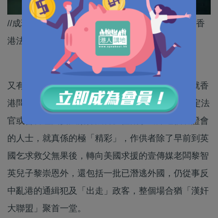
//成班老佬政棍、通緝犯走去美國聽證會要求制裁香
港法官，不如自己面對法律制裁先啦！//
又有花生食了，美國國會及行政當局中國委員會就香
港問題舉行聽證會，促請華府制裁29名國安法指定法
官或曾審理國安法案件法官。但觀乎出席這個聽證會
的人士，就真係的極「精彩」，作供者除了早前到英
國乞求救父無果後，轉向美國求援的壹傳媒老闆黎智
英兒子黎崇恩外，還包括一批已潛逃外國，仍從事反
中亂港的通緝犯及「出走」政客，整個場合猶「漢奸
大聯盟」聚首一堂。