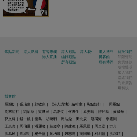
焦點新聞
港人點播
有聲專欄
港人觀點
港人花生
港人博評
關於我們
港人直播
編輯觀點
博客館
私隱聲明
所有觀點
所有博評
免責條款
版權聲明
加入我們
聯絡我們
刊登廣告
爆料快
博客館
屈穎妍
|
張瑞蓮
|
顧敏康
|
《港人講地》編輯室
|
焦點短打
|
一周圈點
|
周末短打
|
劉炳章
|
梁世民
|
馬浩文
|
何濼生
|
原姿晴
|
許紹基
|
麥國華
|
郭文緯
|
錢一帆
|
秦島
|
胡曉明
|
周浩鼎
|
田北辰
|
鄔滿海
|
季霆剛
|
王惠貞
|
周伯展
|
潘麗瓊
|
葉慶寧
|
陳建強
|
馬恩國
|
周全浩
|
方舟
|
洪為民
|
鄧淑明
|
楊全盛
|
黃均瑜
|
錢志庸
|
劉國勳
|
柯創盛
|
洪錦鉉
|