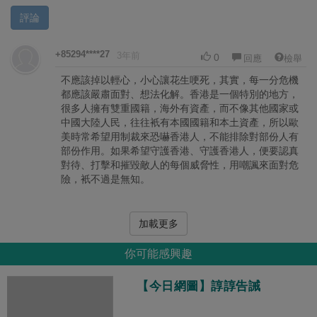
評論
+85294****27
3年前
0
回應
檢舉
不應該掉以輕心，小心讓花生哽死，其實，每一分危機
都應該嚴肅面對、想法化解。香港是一個特別的地方，
很多人擁有雙重國籍，海外有資產，而不像其他國家或
中國大陸人民，往往衹有本國國籍和本土資產，所以歐
美時常希望用制裁來恐嚇香港人，不能排除對部份人有
部份作用。如果希望守護香港、守護香港人，便要認真
對待、打擊和摧毀敵人的每個威脅性，用嘲諷來面對危
險，衹不過是無知。
加載更多
你可能感興趣
【今日網圖】諄諄告誡