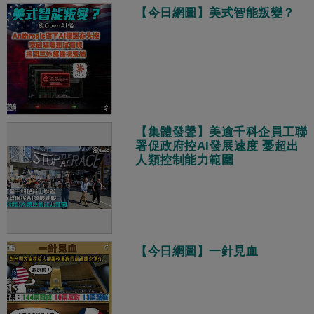
【今日網圖】美式智能叛變？
【集體發聲】美逾千科企員工聯
署促政府控AI發展速度 憂超出
人類控制能力範圍
【今日網圖】一針見血