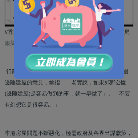
//香港唔係冇地，只要市民同政府開放思想，唔好局
限某啲選項，房屋荒的問題至有望解決！//
行政長官林鄭月娥接受電台訪問時表示對郊野公園
邊陲建屋的意見，她指：「老實說，如果郊野公園
(邊陲建屋)是容易做到的事，就一早做了」、「不要
有幻想它是很容易。」
本港房屋問題不斷惡化，極需政府及各界出謀獻策，