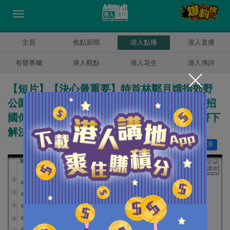
主頁
焦點新聞
港人點播
港人直播
有聲專欄
港人觀點
港人花生
港人博評
【短片】【決心最重要】特首林鄭月娥指郊野
公園邊陲建屋屬「遠水」？ 公屋聯會總幹事招
國偉:可惜!沒有一個選項易做、政府應多管齊下
解決房屋問題、決心很重要!
讚好
55
分享