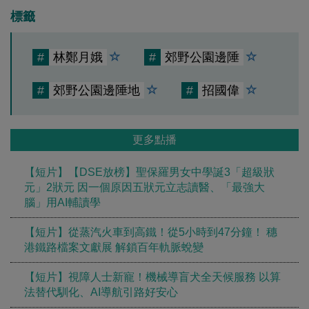
標籤
#
林鄭月娥
#
郊野公園邊陲
#
郊野公園邊陲地
#
招國偉
更多點播
【短片】【DSE放榜】聖保羅男女中學誕3「超級狀
元」2狀元 因一個原因五狀元立志讀醫、「最強大
腦」用AI輔讀學
【短片】從蒸汽火車到高鐵！從5小時到47分鐘！ 穗
港鐵路檔案文獻展 解鎖百年軌脈蛻變
【短片】視障人士新寵！機械導盲犬全天候服務 以算
法替代馴化、AI導航引路好安心