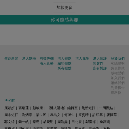
加載更多
你可能感興趣
焦點新聞
港人點播
有聲專欄
港人觀點
港人花生
港人博評
關於我們
港人直播
編輯觀點
博客館
私隱聲明
所有觀點
所有博評
免責條款
版權聲明
加入我們
聯絡我們
刊登廣告
爆料快
博客館
屈穎妍
|
張瑞蓮
|
顧敏康
|
《港人講地》編輯室
|
焦點短打
|
一周圈點
|
周末短打
|
劉炳章
|
梁世民
|
馬浩文
|
何濼生
|
原姿晴
|
許紹基
|
麥國華
|
郭文緯
|
錢一帆
|
秦島
|
胡曉明
|
周浩鼎
|
田北辰
|
鄔滿海
|
季霆剛
|
王惠貞
|
周伯展
|
潘麗瓊
|
葉慶寧
|
陳建強
|
馬恩國
|
周全浩
|
方舟
|