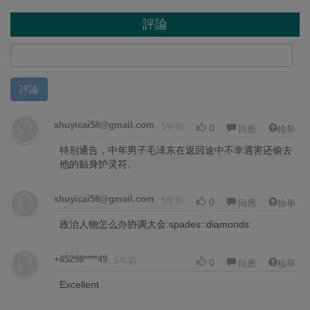
評論
評論
shuyicai58@gmail.com
5年前
0
回應
檢舉
特别通告，中年男子毛泽东在返回途中不幸遇害还偷去
他的贴身护灵符。
shuyicai58@gmail.com
5年前
0
回應
檢舉
政治人物怎么办协调大会:spades::diamonds:
+85298****49
5年前
0
回應
檢舉
Excellent