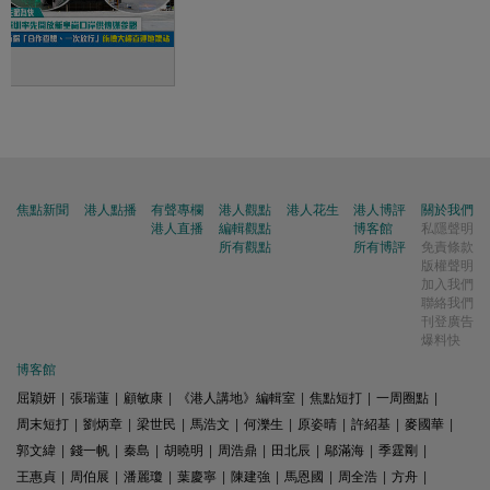
焦點新聞
港人點播
有聲專欄
港人觀點
港人花生
港人博評
關於我們
港人直播
編輯觀點
博客館
私隱聲明
所有觀點
所有博評
免責條款
版權聲明
加入我們
聯絡我們
刊登廣告
爆料快
博客館
屈穎妍
|
張瑞蓮
|
顧敏康
|
《港人講地》編輯室
|
焦點短打
|
一周圈點
|
周末短打
|
劉炳章
|
梁世民
|
馬浩文
|
何濼生
|
原姿晴
|
許紹基
|
麥國華
|
郭文緯
|
錢一帆
|
秦島
|
胡曉明
|
周浩鼎
|
田北辰
|
鄔滿海
|
季霆剛
|
王惠貞
|
周伯展
|
潘麗瓊
|
葉慶寧
|
陳建強
|
馬恩國
|
周全浩
|
方舟
|