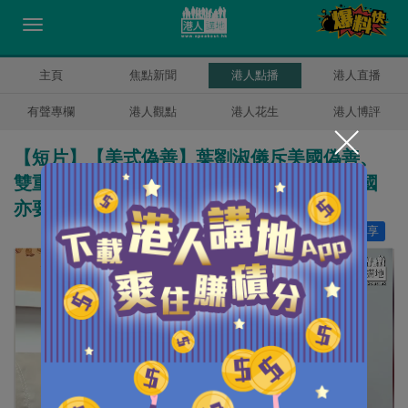
主頁
焦點新聞
港人點播
港人直播
有聲專欄
港人觀點
港人花生
港人博評
【短片】【美式偽善】葉劉淑儀斥美國偽善、
雙重標準：自由非絕對、可合法地限制、美國
亦要求公務員忠於自己的政府
讚好
29
分享