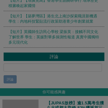
【短片】【增廣見聞】香港學生韶關研學行 增厚歷史
積澱喚起家國情
【短片】【築夢灣區】港生北上南沙探索職涯新機遇
學生：內地科技緊貼流行政策助港青少年創業就業
【短片】英國師生訪民心學校 梁振英：接觸不同文化
了解世界 學生：英媒對華多揣測性報道 真實中國獨特
多元現代化
評論
評論
你可能感興趣
【JUPAS放榜】逾1.5萬考生獲
八大或都大取錄 82%獲派首三