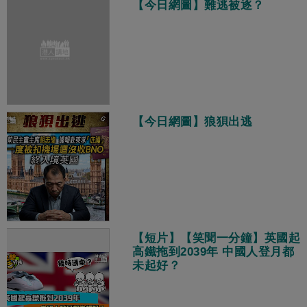
【今日網圖】難逃被逐？
【今日網圖】狼狽出逃
【短片】【笑聞一分鐘】英國起
高鐵拖到2039年 中國人登月都
未起好？