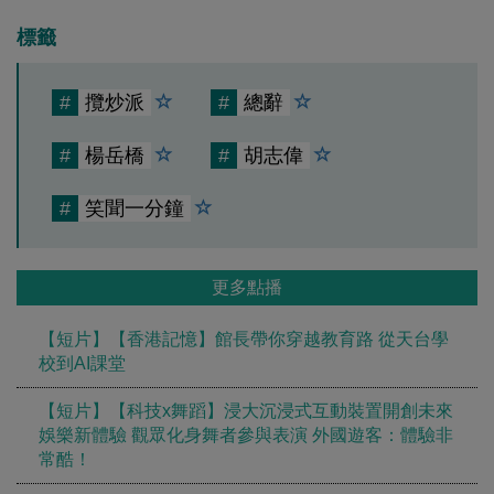
標籤
#
攬炒派
#
總辭
#
楊岳橋
#
胡志偉
#
笑聞一分鐘
更多點播
【短片】【香港記憶】館長帶你穿越教育路 從天台學
校到AI課堂
【短片】【科技x舞蹈】浸大沉浸式互動裝置開創未來
娛樂新體驗 觀眾化身舞者參與表演 外國遊客：體驗非
常酷！