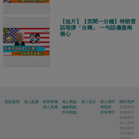
【短片】【笑聞一分鐘】特朗普
話唔撐「台獨」 一句話傷盡兩
個心
焦點新聞
港人點播
有聲專欄
港人觀點
港人花生
港人博評
關於我們
港人直播
編輯觀點
博客館
私隱聲明
所有觀點
所有博評
免責條款
版權聲明
加入我們
聯絡我們
刊登廣告
爆料快