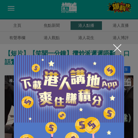
主頁
焦點新聞
港人點播
港人直播
有聲專欄
港人觀點
港人花生
港人博評
【短片】【笑聞一分鐘】攬炒派遲遲唔辭 ，口
話驚民意，原來係貪錢？
讚好
15
分享