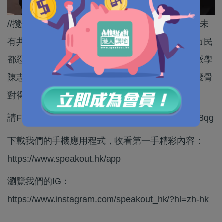
//攬炒派自編自導嘅「總辭」戲碼，扭擰咗兩星期未
有共識，呢台戲唔知點收科。連一向支持佢哋嘅市民
都忍唔住出聲篤穿：一切都係為薪津！建議攬炒派學
陳志全、朱凱迪明明白白表示反對延任，咁先有腰骨
對得起支持者～//
請Follow我們的YouTube頻道：https://bit.ly/2kgU8qg
下載我們的手機應用程式，收看第一手精彩內容：
https://www.speakout.hk/app
瀏覽我們的IG：
https://www.instagram.com/speakout_hk/?hl=zh-hk