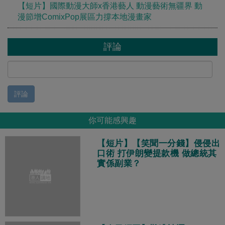
【短片】國際動漫大師x香港藝人 動漫藝術無疆界 動
漫節增ComixPop展區力撐本地漫畫家
評論
評論
你可能感興趣
【短片】【笑聞一分錢】侵侵出
口術 打伊朗變提款機 做總統其
實係副業？