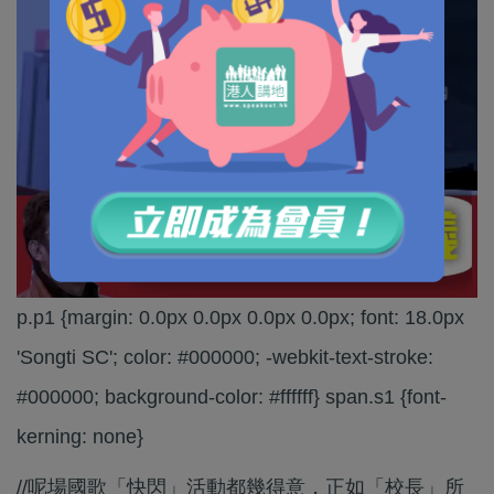
p.p1 {margin: 0.0px 0.0px 0.0px 0.0px; font: 18.0px
'Songti SC'; color: #000000; -webkit-text-stroke:
#000000; background-color: #ffffff} span.s1 {font-
kerning: none}
//呢場國歌「快閃」活動都幾得意，正如「校長」所