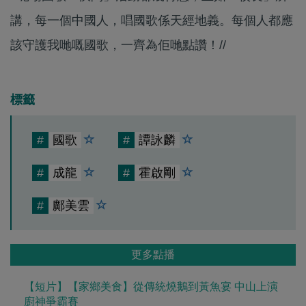
講，每一個中國人，唱國歌係天經地義。每個人都應
該守護我哋嘅國歌，一齊為佢哋點讚！//
標籤
#
國歌
#
譚詠麟
#
成龍
#
霍啟剛
#
鄺美雲
更多點播
【短片】【家鄉美食】從傳統燒鵝到黃魚宴 中山上演
廚神爭霸賽