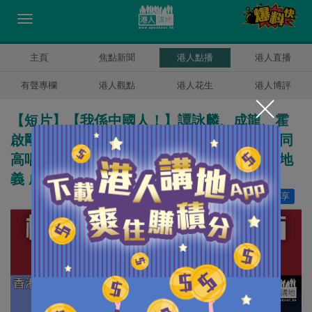
主頁
焦點新聞
港人點播
港人直播
有聲專欄
港人觀點
港人花生
港人博評
【短片】【我係中國人！】譚詠麟、成龍、霍
啟剛、鄺美雲及各界人士快閃金紫荊廣場 共同
高唱《義勇軍進行曲》 譚詠麟：唱國歌天經地
義 成龍：作為中國人好驕傲
讚好
15
分享