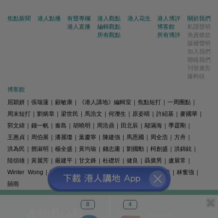
焦點新聞
港人點播
有聲專欄
港人觀點
港人花生
港人博評
關於我們
港人直播
編輯觀點
博客館
私隱聲明
所有觀點
所有博評
免責條款
版權聲明
加入我們
聯絡我們
刊登廣告
爆料快
博客館
屈穎妍
|
張瑞蓮
|
顧敏康
|
《港人講地》編輯室
|
焦點短打
|
一周圈點
|
周末短打
|
劉炳章
|
梁世民
|
馬浩文
|
何濼生
|
原姿晴
|
許紹基
|
麥國華
|
郭文緯
|
錢一帆
|
秦島
|
胡曉明
|
周浩鼎
|
田北辰
|
鄔滿海
|
季霆剛
|
王惠貞
|
周伯展
|
潘麗瓊
|
葉慶寧
|
陳建強
|
馬恩國
|
周全浩
|
方舟
|
洪為民
|
鄧淑明
|
楊全盛
|
黃均瑜
|
錢志庸
|
劉國勳
|
柯創盛
|
洪錦鉉
|
陸頌雄
|
黃麗芳
|
嚴建平
|
甘文鋒
|
杜礎圻
|
健良
|
聶廣男
|
盧展常
|
Winter Wong
|
K2
|
梁文新
|
羅崑
|
姚銘
|
陳志豪
|
精選文章
|
林奮強
|
囍雨
© 港人講地
8
4
電郵: speakout@speakout.hk