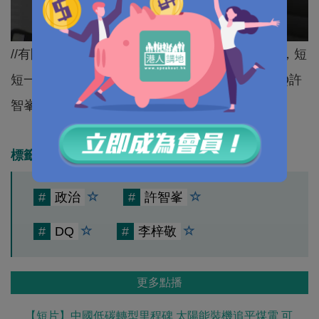
//有團體發起簽名行動，目標收集1萬個市民簽名，短
短一日半，已經有6000市民響應，企出來支持DQ許
智峯﹗做得好，大大力畀LIKE～//
標籤
#
政治
#
許智峯
#
DQ
#
李梓敬
更多點播
【短片】中國低碳轉型里程碑 太陽能裝機追平煤電 可