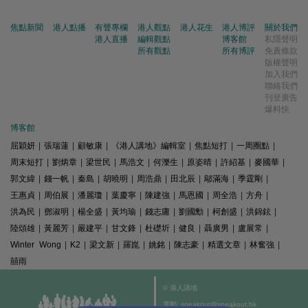
焦點新聞
港人點播
有聲專欄
港人觀點
港人花生
港人博評
關於我們
港人直播
編輯觀點
博客館
私隱聲明
所有觀點
所有博評
免責條款
版權聲明
加入我們
聯絡我們
刊登廣告
爆料快
博客館
屈穎妍
|
張瑞蓮
|
顧敏康
|
《港人講地》編輯室
|
焦點短打
|
一周圈點
|
周末短打
|
劉炳章
|
梁世民
|
馬浩文
|
何濼生
|
原姿晴
|
許紹基
|
麥國華
|
郭文緯
|
錢一帆
|
秦島
|
胡曉明
|
周浩鼎
|
田北辰
|
鄔滿海
|
季霆剛
|
王惠貞
|
周伯展
|
潘麗瓊
|
葉慶寧
|
陳建強
|
馬恩國
|
周全浩
|
方舟
|
洪為民
|
鄧淑明
|
楊全盛
|
黃均瑜
|
錢志庸
|
劉國勳
|
柯創盛
|
洪錦鉉
|
陸頌雄
|
黃麗芳
|
嚴建平
|
甘文鋒
|
杜礎圻
|
健良
|
聶廣男
|
盧展常
|
Winter Wong
|
K2
|
梁文新
|
羅崑
|
姚銘
|
陳志豪
|
精選文章
|
林奮強
|
囍雨
© 港人講地
電郵: speakout@speakout.hk