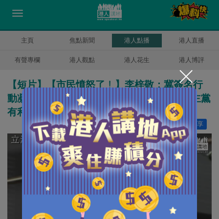
主頁
焦點新聞
港人點播
港人直播
有聲專欄
港人觀點
港人花生
港人博評
【短片】【市民憤怒了﹗】李梓敬：冀簽名行
動凝聚民意、向泛民議員施壓DQ許智峯 民主黨
有利益衝突、應該避席不包庇自己人
讚好
14
分享