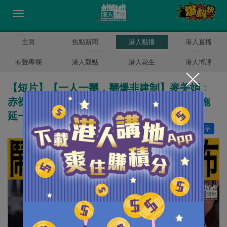
主頁
焦點新聞
港人點播
港人直播
有聲專欄
港人觀點
港人花生
港人博評
【短片】【一人一嬲，嬲爆非建制】麥美娟：
赤裸裸睇到佢哋點樣用議事規則漏洞拉布、拖
延一兩地檢、如何對得起香港市民
讚好
0
分享