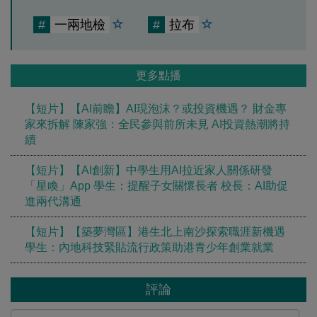
#
一兩地檢
#
拉布
更多點播
【短片】【AI前瞻】AI現泡沫？或投資機遇？ 財金專
家來拆解 陳家強：全民參與前所未見 AI投資熱潮將持
續
【短片】【AI創新】中學生用AI拉近家人關係研發
「星喚」App 學生：提醒子女關懷長者 校長：AI助促
進兩代溝通
【短片】【築夢灣區】港生北上南沙探索職涯新機遇
學生：內地科技緊貼流行政策助港青少年創業就業
評論