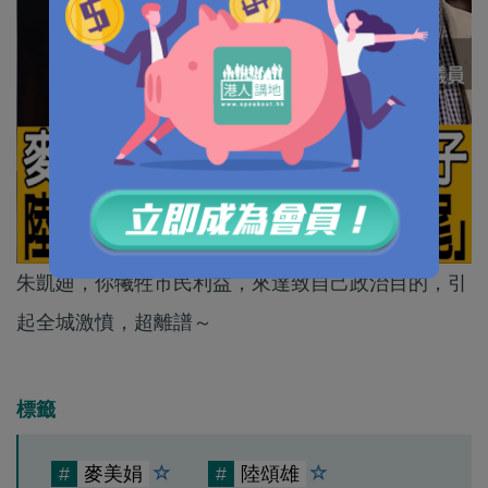
朱凱廸，你犧牲市民利益，來達致自己政治目的，引
起全城激憤，超離譜～
標籤
#
麥美娟
#
陸頌雄