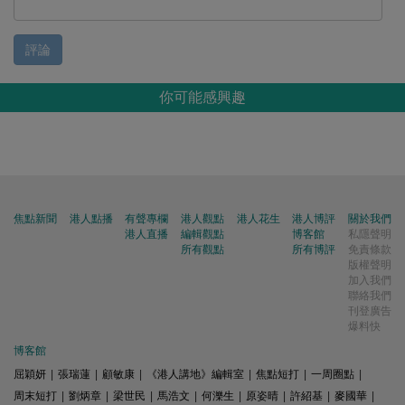
評論
你可能感興趣
焦點新聞
港人點播
有聲專欄
港人觀點
港人花生
港人博評
關於我們
港人直播
編輯觀點
博客館
私隱聲明
所有觀點
所有博評
免責條款
版權聲明
加入我們
聯絡我們
刊登廣告
爆料快
博客館
屈穎妍
|
張瑞蓮
|
顧敏康
|
《港人講地》編輯室
|
焦點短打
|
一周圈點
|
周末短打
|
劉炳章
|
梁世民
|
馬浩文
|
何濼生
|
原姿晴
|
許紹基
|
麥國華
|