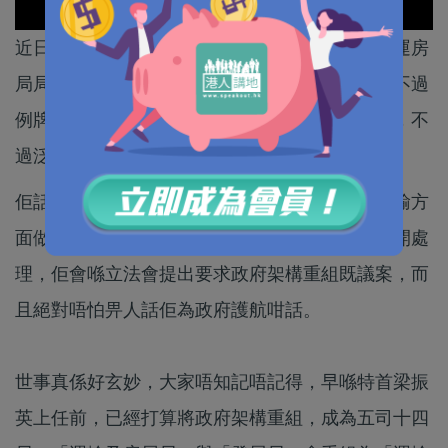
近日高鐵工程延誤風波鬧哄哄，錯咗梗係要認，運房
局局長張炳良、港鐵管理層已經向咗公眾道歉，不過
例牌梗有人叫佢哋下台。張炳良係就係論盡咗啲，不
過泛民既會計界議員梁繼昌竟然為佢抱不平。
佢話，其實張炳良喺房屋政策做得唔錯，只係運輸方
面做得無咁好，其實運輸同房屋兩大範疇應該分開處
理，佢會喺立法會提出要求政府架構重組既議案，而
且絕對唔怕畀人話佢為政府護航咁話。
世事真係好玄妙，大家唔知記唔記得，早喺特首梁振
英上任前，已經打算將政府架構重組，成為五司十四