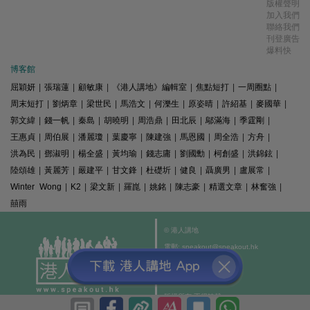
版權聲明
加入我們
聯絡我們
刊登廣告
爆料快
博客館
屈穎妍
|
張瑞蓮
|
顧敏康
|
《港人講地》編輯室
|
焦點短打
|
一周圈點
|
周末短打
|
劉炳章
|
梁世民
|
馬浩文
|
何濼生
|
原姿晴
|
許紹基
|
麥國華
|
郭文緯
|
錢一帆
|
秦島
|
胡曉明
|
周浩鼎
|
田北辰
|
鄔滿海
|
季霆剛
|
王惠貞
|
周伯展
|
潘麗瓊
|
葉慶寧
|
陳建強
|
馬恩國
|
周全浩
|
方舟
|
洪為民
|
鄧淑明
|
楊全盛
|
黃均瑜
|
錢志庸
|
劉國勳
|
柯創盛
|
洪錦鉉
|
陸頌雄
|
黃麗芳
|
嚴建平
|
甘文鋒
|
杜礎圻
|
健良
|
聶廣男
|
盧展常
|
Winter Wong
|
K2
|
梁文新
|
羅崑
|
姚銘
|
陳志豪
|
精選文章
|
林奮強
|
囍雨
© 港人講地
電郵: speakout@speakout.hk
傳真: 85228041301
All rights reserved.
版權所有 不得轉載