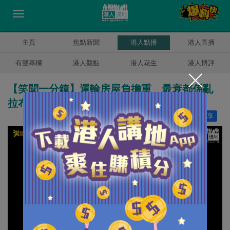
主頁
焦點新聞
港人點播
港人直播
有聲專欄
港人觀點
港人花生
港人博評
【笑聞一分鐘】運輸房屋負擔重 最衰都係亂
拉布？
讚好
0
分享