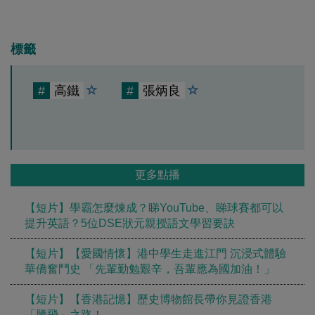
標籤
#
高鐵
#
張炳良
更多點播
【短片】學霸怎麼煉成？睇YouTube、睇球賽都可以
提升英語？5位DSE狀元親授語文學習要訣
【短片】【愛國情懷】港中學生走進江門 沉浸式體驗
華僑奮鬥史 「先輩勤勉艱辛，吾輩應為國加油！」
【短片】【香港記憶】歷史博物館長帶你見證香港
「騰飛」之路！