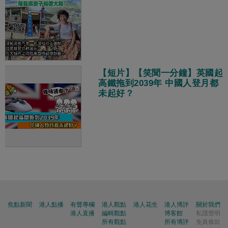
【短片】【笑聞一分鐘】英國起
高鐵拖到2039年 中國人登月都
未起好？
焦點新聞
港人點播
有聲專欄
港人觀點
港人花生
港人博評
關於我們
港人直播
編輯觀點
博客館
私隱聲明
所有觀點
所有博評
免責條款