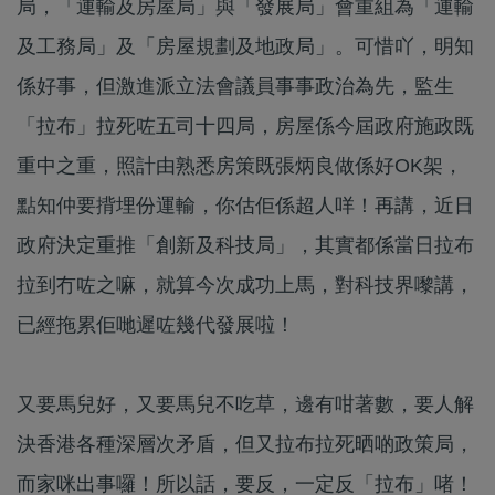
局，「運輸及房屋局」與「發展局」會重組為「運輸
及工務局」及「房屋規劃及地政局」。可惜吖，明知
係好事，但激進派立法會議員事事政治為先，監生
「拉布」拉死咗五司十四局，房屋係今屆政府施政既
重中之重，照計由熟悉房策既張炳良做係好OK架，
點知仲要揹埋份運輸，你估佢係超人咩！再講，近日
政府決定重推「創新及科技局」，其實都係當日拉布
拉到冇咗之嘛，就算今次成功上馬，對科技界嚟講，
已經拖累佢哋遲咗幾代發展啦！
又要馬兒好，又要馬兒不吃草，邊有咁著數，要人解
決香港各種深層次矛盾，但又拉布拉死晒啲政策局，
而家咪出事囉！所以話，要反，一定反「拉布」啫！