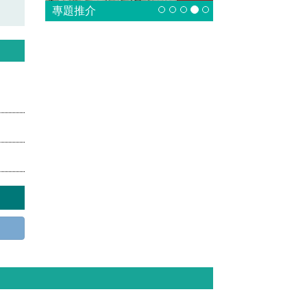
專題推介
：