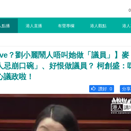
0
人點播
港人直播
有聲專欄
港人觀點
港人
aive？劉小麗鬧人唔叫她做「議員」】麥
人忌崩口碗」、好恨做議員？ 柯創盛：
心議政啦！
讚好
0
分享