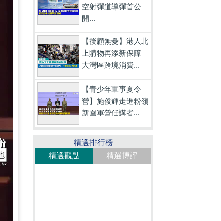
空射彈道導彈首公
開...
【後顧無憂】港人北
上購物再添新保障
大灣區跨境消費...
【青少年軍事夏令
營】施俊輝走進粉嶺
新圍軍營任講者...
精選排行榜
精選觀點
精選博評