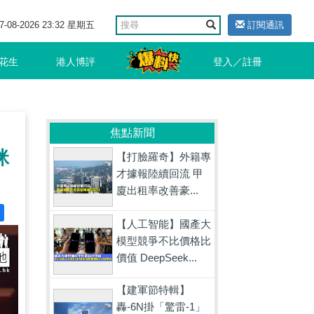
7-08-2026 23:32 星期五
訂閱通訊
花生
港人博評
登入／註冊
焦點新聞
咪
【打臉羅奇】外籍專
才據報陸續回流 甲
廈出租率改善豪...
【人工智能】國產大
模型競爭不比價格比
價值 DeepSeek...
【建軍節特輯】
轟-6N掛「驚雷-1」