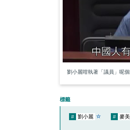
劉小麗咁執著「議員」呢個
標籤
#
劉小麗
#
麥美