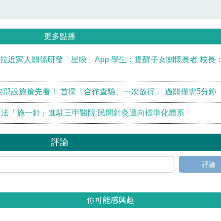
更多點播
I拉近家人關係研發「星喚」App 學生：提醒子女關懷長者 校長
內部設施搶先看！ 首採「合作查驗、一次放行」 過關僅需5分鐘
法「施一針」進駐三甲醫院 民間針灸邁向標準化體系
評論
評論
你可能感興趣