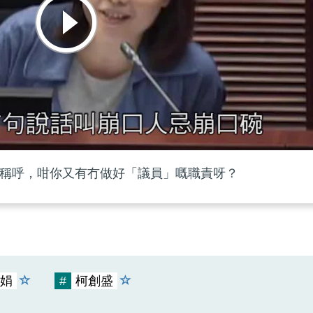
稱呼，咁你又有冇做好「議員」嘅職責呀？
娟
#
柯創盛