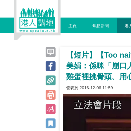
主頁
焦點新聞
港
【短片】【Too n
美娟：係咪「崩口
雞蛋裡挑骨頭、用
發表於 2016-12-06 11:59