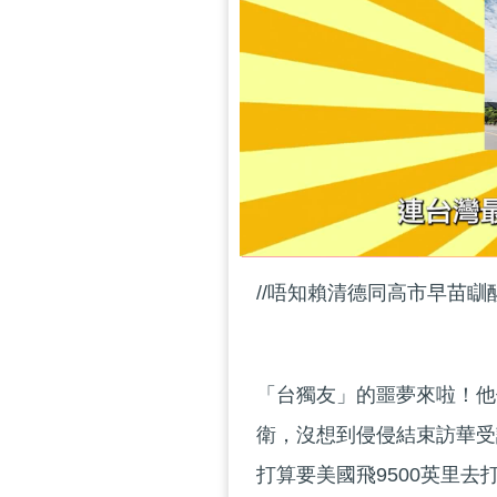
//唔知賴清德同高市早苗瞓醒
「台獨友」的噩夢來啦！他
衛，沒想到侵侵結束訪華受
打算要美國飛9500英里