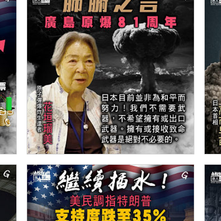
【今日網圖】肺腑之言
【