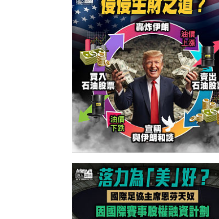
【今日網圖】侵侵生財之道？