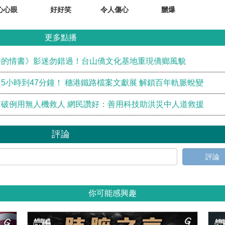
心心眼
好好笑
令人傷心
嬲爆
更多點播
嬷的情書》影迷勿錯過！台山僑文化基地重現僑鄉風貌
5小時到47分鐘！ 穗港鐵路檔案文獻展 解鎖百年軌脈蛻變
破例用無人機救人 網民讚好：善用科技助洪災中人道救援
評論
評論
你可能感興趣