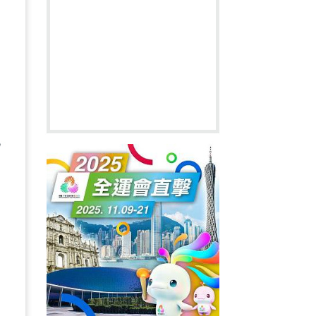
台
她
不