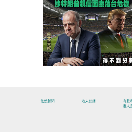
【今日網圖】落力為「美」好？
焦點新聞
港人點播
有聲
港人