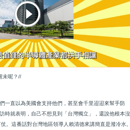
未呢？//
們一直以為美國會支持他們，甚至會千里迢迢來幫手防
訪時就表明，自己不想見到「台灣獨立」，還說他根本
去打仗。這番話對台灣地區領導人賴清德來講簡直是潑冷水