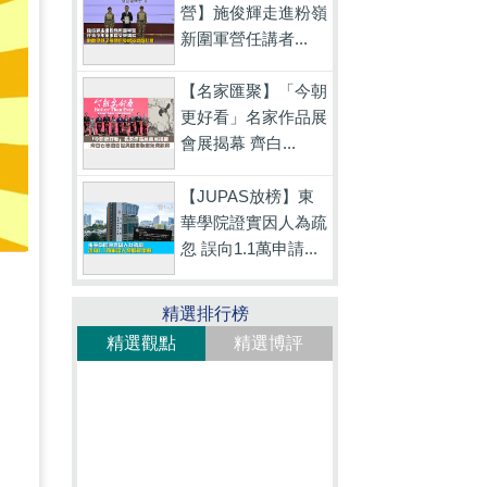
營】施俊輝走進粉嶺
新圍軍營任講者...
【名家匯聚】「今朝
更好看」名家作品展
會展揭幕 齊白...
【JUPAS放榜】東
華學院證實因人為疏
忽 誤向1.1萬申請...
精選排行榜
精選觀點
精選博評
沒
。