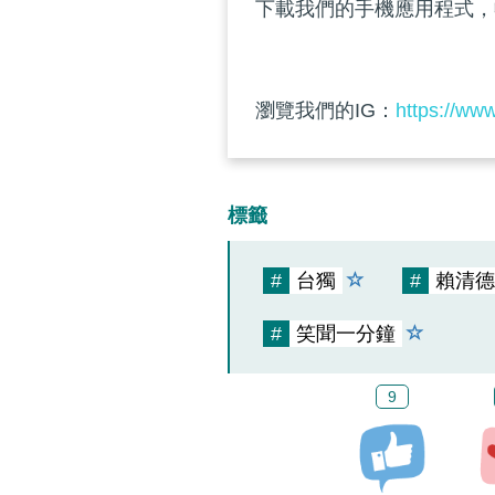
下載我們的手機應用程式，
瀏覽我們的IG：
https://ww
標籤
#
台獨
#
賴清德
#
笑聞一分鐘
9