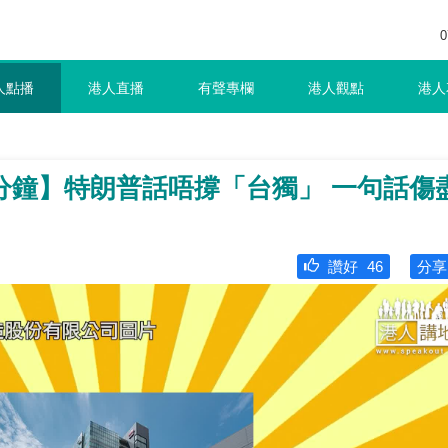
0
人點播
港人直播
有聲專欄
港人觀點
港人
分鐘】特朗普話唔撐「台獨」 一句話傷
讚好
46
分享