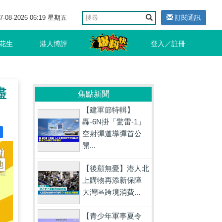
7-08-2026 06:19 星期五
訂閱通訊
花生
港人博評
登入／註冊
盡
焦點新聞
【建軍節特輯】
轟-6N掛「驚雷-1」
空射彈道導彈首公
開...
【後顧無憂】港人北
上購物再添新保障
大灣區跨境消費...
【青少年軍事夏令