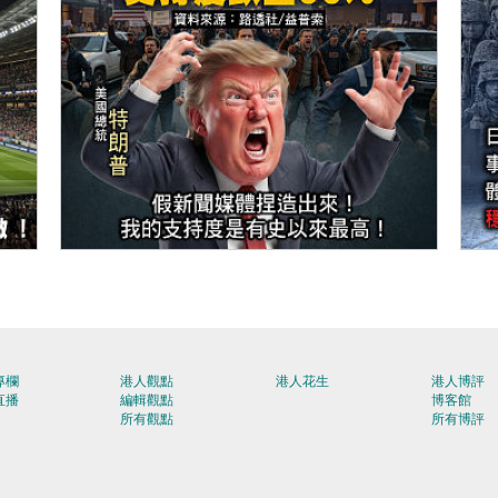
【今日網圖】繼續插水！
【
專欄
港人觀點
港人花生
港人博評
直播
編輯觀點
博客館
所有觀點
所有博評