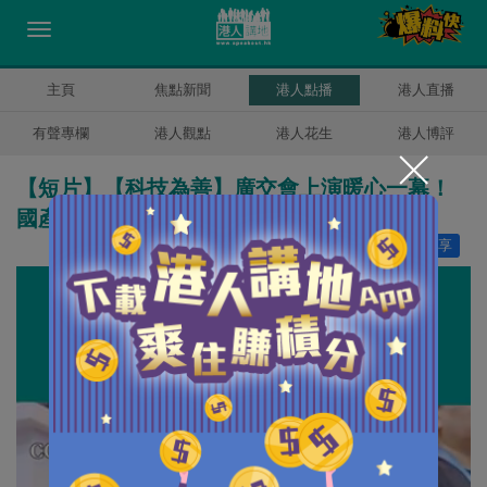
主頁
焦點新聞
港人點播
港人直播
有聲專欄
港人觀點
港人花生
港人博評
【短片】【科技為善】廣交會上演暖心一幕！
國產外骨骼助殘障外商行走 親友感動落淚
讚好
11
分享