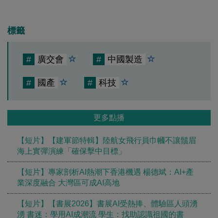
標籤
#
廣交會
#
中國製造
#
國產
#
科技
更多點播
【短片】【建軍節特輯】陸航女飛行員巾幗不讓鬚眉
海上實彈演練「確保擊中目標」
【短片】專家剖析AI熱潮下香港機遇 楊德斌：AI+產
業深度融合 大灣區可成AI高地
【短片】【書展2026】書展AI受熱捧、體驗區人頭湧
湧 書迷：學用AI成潮流 學生：找助認識祖國的書