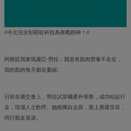
//今次完全彰顯咗科技為善嘅精神！//
阿根廷買家瑪麗亞·勞拉：我患有肌肉營養不良症，
我的肌肉每天都在萎縮。
日前在廣交會上，勞拉試穿國產外骨骼，成功站起行
走，現場人士歡呼。她能獨自走路，面上展露笑容，
同行親友落淚。