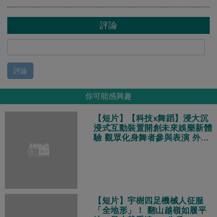
評論
評論
你可能感興趣
【短片】【科技x舞蹈】浸大沉
浸式互動裝置開創未來娛樂新體
驗 觀眾化身舞者參與表演 外國
遊客：體驗非常酷！
【短片】宇樹四足機械人征服
「全地形」！ 翻山越嶺如履平