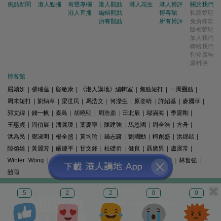
焦點新聞
港人點播
有聲專欄
港人觀點
港人花生
港人博評
關於我們
港人直播
編輯觀點
博客館
私隱聲明
所有觀點
所有博評
免責條款
版權聲明
加入我們
聯絡我們
刊登廣告
爆料快
博客館
屈穎妍
|
張瑞蓮
|
顧敏康
|
《港人講地》編輯室
|
焦點短打
|
一周圈點
|
周末短打
|
劉炳章
|
梁世民
|
馬浩文
|
何濼生
|
原姿晴
|
許紹基
|
麥國華
|
郭文緯
|
錢一帆
|
秦島
|
胡曉明
|
周浩鼎
|
田北辰
|
鄔滿海
|
季霆剛
|
王惠貞
|
周伯展
|
潘麗瓊
|
葉慶寧
|
陳建強
|
馬恩國
|
周全浩
|
方舟
|
洪為民
|
鄧淑明
|
楊全盛
|
黃均瑜
|
錢志庸
|
劉國勳
|
柯創盛
|
洪錦鉉
|
陸頌雄
|
黃麗芳
|
嚴建平
|
甘文鋒
|
杜礎圻
|
健良
|
聶廣男
|
盧展常
|
Winter Wong
|
K2
|
梁文新
|
羅崑
|
姚銘
|
陳志豪
|
精選文章
|
林奮強
|
囍雨
© 港人講地
5
2
2
0
0
電郵: speakout@speakout.hk
傳真: 85228041301