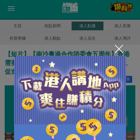
主頁
焦點新聞
港人點播
港人直播
有聲專欄
港人觀點
港人花生
港人博評
【短片】【南沙粵港合作諮委會五周年】香港
需要、南沙落地 陳志育：善用香港護老優勢、
促進兩地銀髮經濟發展
讚好
2
分享