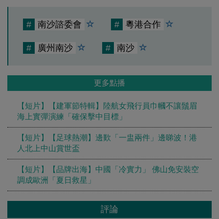
#
南沙諮委會
#
粵港合作
#
廣州南沙
#
南沙
更多點播
【短片】【建軍節特輯】陸航女飛行員巾幗不讓鬚眉
海上實彈演練「確保擊中目標」
【短片】【足球熱潮】邊歎「一盅兩件」邊睇波！港
人北上中山賞世盃
【短片】【品牌出海】中國「冷實力」 佛山免安裝空
調成歐洲「夏日救星」
評論