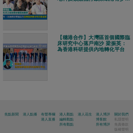
創業就業
【穗港合作】大灣區首個國際臨
床研究中心落戶南沙 梁振英：
為香港科研提供內地轉化平台
焦點新聞
港人點播
有聲專欄
港人觀點
港人花生
港人博評
關於我們
港人直播
編輯觀點
博客館
私隱聲明
所有觀點
所有博評
免責條款
版權聲明