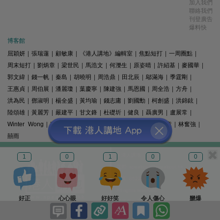
加入我們
聯絡我們
刊登廣告
爆料快
博客館
屈穎妍
|
張瑞蓮
|
顧敏康
|
《港人講地》編輯室
|
焦點短打
|
一周圈點
|
周末短打
|
劉炳章
|
梁世民
|
馬浩文
|
何濼生
|
原姿晴
|
許紹基
|
麥國華
|
郭文緯
|
錢一帆
|
秦島
|
胡曉明
|
周浩鼎
|
田北辰
|
鄔滿海
|
季霆剛
|
王惠貞
|
周伯展
|
潘麗瓊
|
葉慶寧
|
陳建強
|
馬恩國
|
周全浩
|
方舟
|
洪為民
|
鄧淑明
|
楊全盛
|
黃均瑜
|
錢志庸
|
劉國勳
|
柯創盛
|
洪錦鉉
|
陸頌雄
|
黃麗芳
|
嚴建平
|
甘文鋒
|
杜礎圻
|
健良
|
聶廣男
|
盧展常
|
Winter Wong
|
K2
|
梁文新
|
羅崑
|
姚銘
|
陳志豪
|
精選文章
|
林奮強
|
囍雨
© 港人講地
1
0
1
0
0
電郵: speakout@speakout.hk
傳真: 85228041301
All rights reserved.
好正
心心眼
好好笑
令人傷心
嬲爆
版權所有 不得轉載