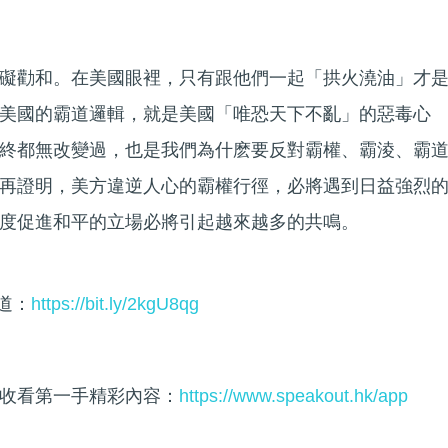
礙勸和。在美國眼裡，只有跟他們一起「拱火澆油」才
美國的霸道邏輯，就是美國「唯恐天下不亂」的惡毒心
終都無改變過，也是我們為什麽要反對霸權、霸淩、霸
再證明，美方違逆人心的霸權行徑，必將遇到日益強烈
度促進和平的立場必將引起越來越多的共鳴。
頻道：
https://bit.ly/2kgU8qg
收看第一手精彩內容：
https://www.speakout.hk/app