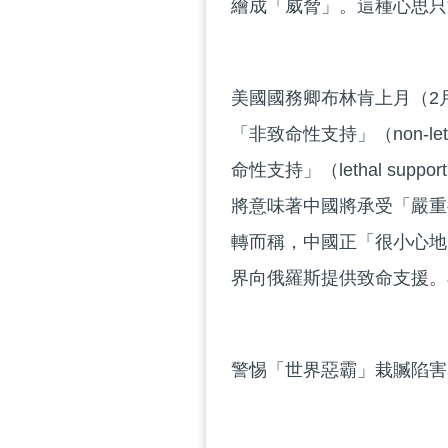
繪成「威脅」。這種心思只
美國國務卿布林肯上月（2
「非致命性支持」（non-le
命性支持」（lethal s
將意味著中國將承受「嚴重
轉而稱，中國正「很小心地
界向俄羅斯提供致命支援。
警惕「世界惡霸」栽贓陷害