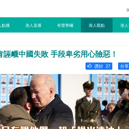
0
人點播
港人直播
有聲專欄
港人觀點
港人
肯誣衊中國失敗 手段卑劣用心險惡！
讚好
27
分享