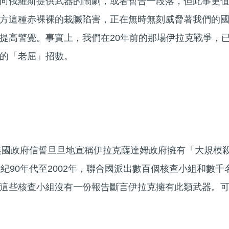
向俄羅斯提供武器的鬧劇，或者暫告一段落，但此事更
方這種赤裸裸的栽贓陷害，正在無時無刻威脅著我們的
提高警覺。事實上，我們在20年前的那場伊拉克戰爭，
的「老屈」招數。
，美國政府信誓旦旦地宣稱伊拉克薩達姆政府擁有「大規模
紀90年代至2002年，聯合國派出數百個核查小組和數千
這些核查小組沒有一份報告斷言伊拉克擁有此類武器。