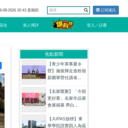
6-08-2026 20:43 星期四
訂閱通訊
花生
港人博評
登入／註冊
焦點新聞
【青少年軍事夏令
營】施俊輝走進粉嶺
新圍軍營任講者...
【名家匯聚】「今朝
更好看」名家作品展
會展揭幕 齊白...
【JUPAS放榜】東
華學院證實因人為疏