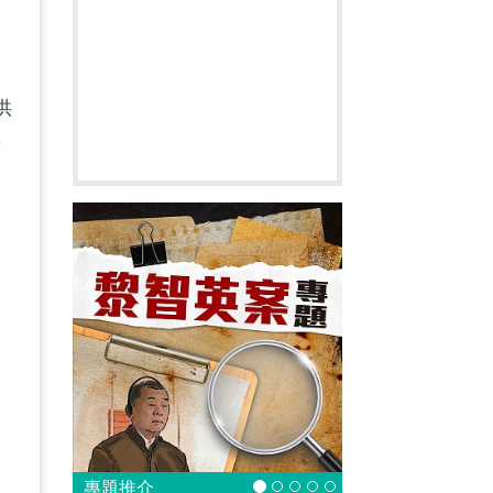
供
致
級
度
越
專題推介