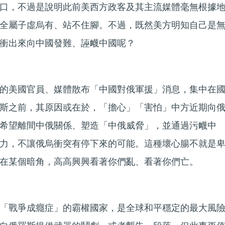
口，不過是說明此前美西方政客及其主流媒體毫無根據
全屬子虛烏有、站不住腳。不過，既然美方明知自己是
衝出來向中國發難、誣衊中國呢？
的美國官員、媒體散布「中國對俄軍援」消息，集中在
斯之前，其原因或在於，「擔心」「害怕」中方近期向
希望離間中俄關係、塑造「中俄威脅」，並通過污衊中
力，不讓俄烏衝突有停下來的可能。這種壞心腸不就是
在某個暗角，高高興興看著你們亂、看著你們亡。
「戰爭成癮症」的霸權國家，是全球和平穩定的最大風