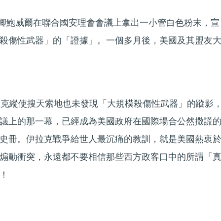
國務卿鮑威爾在聯合國安理會會議上拿出一小管白色粉末，宣
殺傷性武器」的「證據」。一個多月後，美國及其盟友
拉克縱使搜天索地也未發現「大規模殺傷性武器」的蹤影
議上的那一幕，已經成為美國政府在國際場合公然撒謊
史冊。伊拉克戰爭給世人最沉痛的教訓，就是美國熱衷
煽動衝突，永遠都不要相信那些西方政客口中的所謂「
！