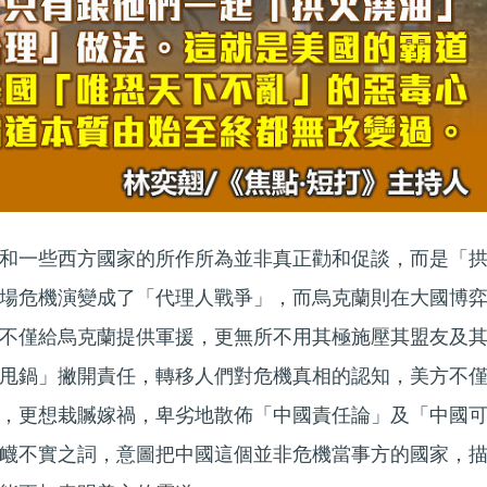
和一些西方國家的所作所為並非真正勸和促談，而是「
場危機演變成了「代理人戰爭」，而烏克蘭則在大國博
不僅給烏克蘭提供軍援，更無所不用其極施壓其盟友及
甩鍋」撇開責任，轉移人們對危機真相的認知，美方不
，更想栽贓嫁禍，卑劣地散佈「中國責任論」及「中國
衊不實之詞，意圖把中國這個並非危機當事方的國家，