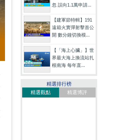
忽 誤向1.1萬申請...
【建軍節特輯】191
遠箱火實彈射擊首公
開 數分鐘切換模...
【「海上心臟」】世
界最大海上換流站扎
根南海 每年直...
拱
精選排行榜
弈
精選觀點
精選博評
其
僅
可
描