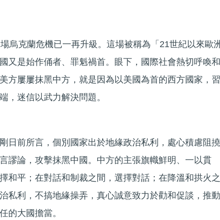
這場烏克蘭危機已一再升級。這場被稱為「21世紀以來歐
國又是始作俑者、罪魁禍首。眼下，國際社會熱切呼喚
美方屢屢抹黑中方，就是因為以美國為首的西方國家，
端，迷信以武力解決問題。
剛日前所言，個別國家出於地緣政治私利，處心積慮阻
言謬論，攻擊抹黑中國。中方的主張旗幟鮮明、一以貫
擇和平；在對話和制裁之間，選擇對話；在降溫和拱火
治私利，不搞地緣操弄，真心誠意致力於勸和促談，推
任的大國擔當。