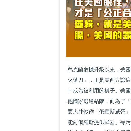
烏克蘭危機升級以來，美國
火遞刀」，正是美西方讓這
中成為被利用的棋子。美國
他國家選邊站隊，而為了「
要大肆炒作「俄羅斯威脅」
能向俄羅斯提供武器」等污