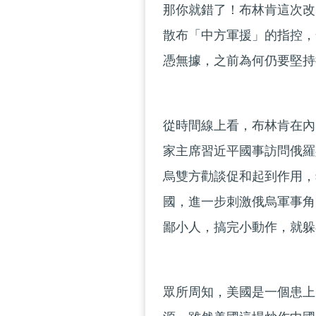
那你就錯了！布林肯這次改
散布「中方軍援」的指控，
憑無據，之前為何仍要堅持
從時間線上看，布林肯在內
家主席習近平國事訪問俄羅
烏雙方勸談促和起到作用，
國，進一步刺激俄烏軍事角
鄙小人，搞完小動作，就躲
眾所周知，美國是一個患上