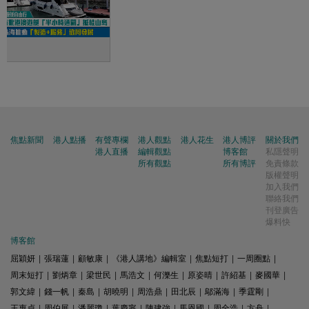
展
焦點新聞
港人點播
有聲專欄
港人觀點
港人花生
港人博評
關於我們
港人直播
編輯觀點
博客館
私隱聲明
所有觀點
所有博評
免責條款
版權聲明
加入我們
聯絡我們
刊登廣告
爆料快
博客館
屈穎妍
|
張瑞蓮
|
顧敏康
|
《港人講地》編輯室
|
焦點短打
|
一周圈點
|
周末短打
|
劉炳章
|
梁世民
|
馬浩文
|
何濼生
|
原姿晴
|
許紹基
|
麥國華
|
郭文緯
|
錢一帆
|
秦島
|
胡曉明
|
周浩鼎
|
田北辰
|
鄔滿海
|
季霆剛
|
王惠貞
|
周伯展
|
潘麗瓊
|
葉慶寧
|
陳建強
|
馬恩國
|
周全浩
|
方舟
|