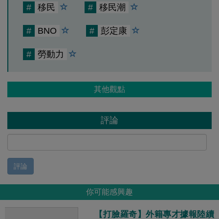
#
移民
#
移民潮
#
BNO
#
彭定康
#
勞動力
其他觀點
評論
評論
你可能感興趣
【打臉羅奇】外籍專才據報陸續