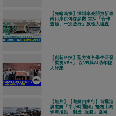
【先睹為快】深圳率先開放新皇
崗口岸供傳媒參觀 首採「合作
查驗、一次放行」旅檢大樓直連
地鐵站
【創新科技】聖方濟各學生研發
「柔視VR+」 以VR與AI助年輕
人紓壓
【短片】【遊艇自由行】首批港
澳遊艇「半小時通關」抵桂山島
珠海推動「製造+服務」協同發