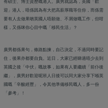
有碩士、博士資歷嘅港人。廣男就認為，英國「歡
迎」港人，唔係因為有大把高薪厚職等住你，而係需
要有人去做果啲英國人唔願做、不屑做嘅工作，但咁
樣，又係咪你心目中嘅「移民生活」？
廣男都係果句，條路點揀，自己決定，不過同時要記
住，後果亦都要自負。近日，大家已經睇過唔少去到
英國之後「中伏」嘅故事，如果有人要繼續「前仆後
繼」，廣男好歡迎呢班人日後可以同大家分享下喺英
國嘅「辛酸經歷」，令其他準備移民嘅人，多一份
「參考」！