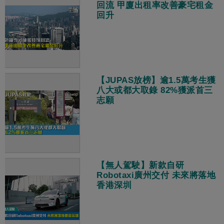
回流 甲廈出租率改善豪宅租金
回升
【JUPAS放榜】逾1.5萬考生獲
八大或都大取錄 82%獲派首三
志願
【無人駕駛】新款自研
Robotaxi廣州交付 未來將落地
香港深圳