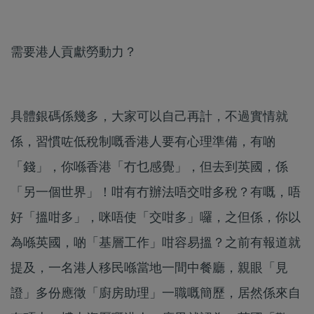
需要港人貢獻勞動力？
具體銀碼係幾多，大家可以自己再計，不過實情就
係，習慣咗低稅制嘅香港人要有心理準備，有啲
「錢」，你喺香港「冇乜感覺」，但去到英國，係
「另一個世界」！咁有冇辦法唔交咁多稅？有嘅，唔
好「搵咁多」，咪唔使「交咁多」囉，之但係，你以
為喺英國，啲「基層工作」咁容易搵？之前有報道就
提及，一名港人移民喺當地一間中餐廳，親眼「見
證」多份應徵「廚房助理」一職嘅簡歷，居然係來自