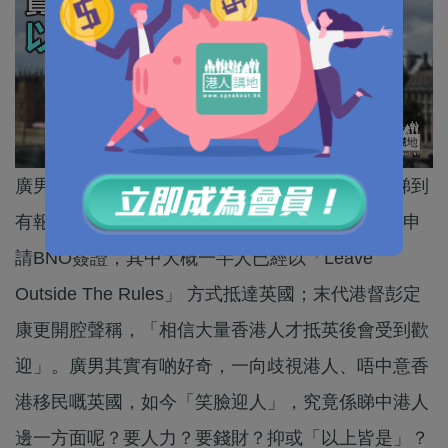
廣男呢兩日繼續關注有關港人移民英國嘅新聞，睇到
有報道引述「消息人士」話，已經有近5千名港人申
請BNO簽證，其中大概一半人已經以「Leave
Outside The Rules」 方式抵達英國；末代港督彭定
康更開腔聲稱，「相信大量香港人才抵英後會受到歡
迎」。廣男其實有啲好奇，一向歧視港人、唔中意香
港移民嘅英國，如今「笑臉迎人」，究竟係睇中港人
邊一方面呢？要人力？要錢財？抑或「以上皆是」？