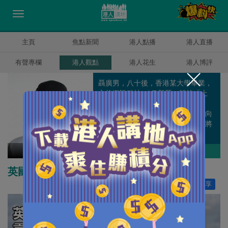
主頁
焦點新聞
港人點播
港人直播
有聲專欄
港人觀點
港人花生
港人博評
聶廣男，八十後，香港某大學畢業，
主修資訊科技，I.T.新晉，靜待「上
位」機會。對社會有不滿，未能置
業，但比上不足，比下又有餘。傾向
建設多於破壞，亦相信積極建言比將
一切推倒來得實際。
聶廣男
作者其他博評
英國歡迎香港人才？還是「人與財」？
讚好
205
分享