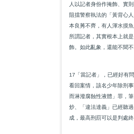
人以記者身份作掩飾、實則
阻擋警察執法的「黃背心人
本良莠不齊，有人渾水摸魚
所謂記者，其實根本上就是
飾。如此亂象，還能不聞不
17「當記者」，已經好有
看回案情，該名少年除刑事
而淋潑腐蝕性液體」罪，筆
炒、「違法達義」已經聽過
成，最高刑罰可以是判處終