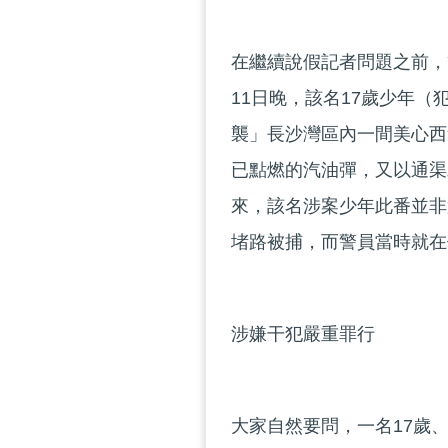
在繼續說假記者問題之前，
11日晚，該名17歲少年
襲」長沙灣區內一間美心西
已點燃的汽油彈，又以通渠
來，該名涉案少年此番並非
堵路被捕，而警員當時就在
涉嫌干犯嚴重罪行
大家自然要問，一名17歲