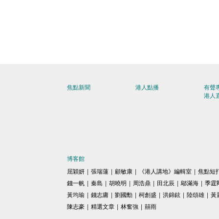
焦點新聞
港人點播
有聲
港人
博客館
屈穎妍
|
張瑞蓮
|
顧敏康
|
《港人講地》編輯室
|
焦點短
錢一帆
|
秦島
|
胡曉明
|
周浩鼎
|
田北辰
|
鄔滿海
|
季霆
黃均瑜
|
錢志庸
|
劉國勳
|
柯創盛
|
洪錦鉉
|
陸頌雄
|
黃
陳志豪
|
精選文章
|
林奮強
|
囍雨