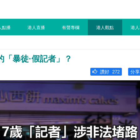
人點播
港人直播
有聲專欄
港人觀點
港人
的「暴徒·假記者」？
讚好
272
分享