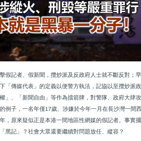
擊假記者、假新聞，攬炒派及反政府人士就不斷反對；
下「傳媒代表」的定義以便警方執法，記協以至攬炒派
權」、「新聞自由」等作為擋箭牌，對警隊、政府大肆
的例子，一名年僅17歲、涉嫌於今年一月在長沙灣一間
年，原來疑似正是本港一間地區性網媒的假記者。事實
「黑記」？社會大眾還要繼續對問題放任、縱容？