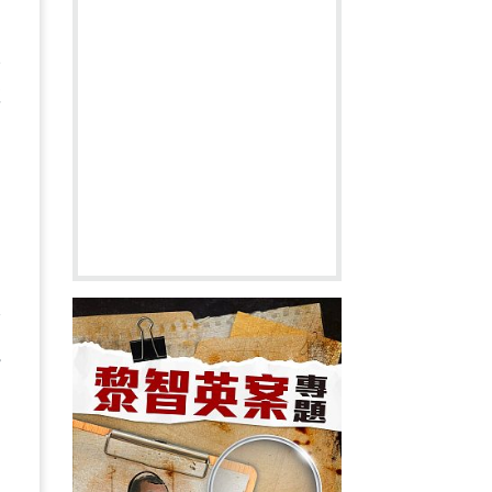
、
根
數
。
害
攬