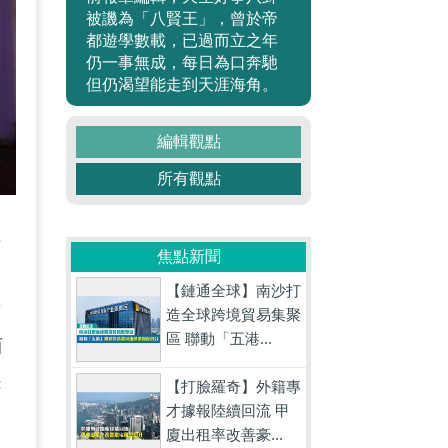
被譏為「八賢王」，曾於帝
都遊學數載，已過而立之年
仍一事無成，每日為口奔馳
但仍渴望能走到天涯海角。
編輯觀點
所有觀點
早
焦點新聞
政
【鏈通全球】南沙打
攻
造全球跨境貿易集聚
區 聯動「五港...
西
擺
【打臉羅奇】外籍專
才據報陸續回流 甲
廈出租率改善豪...