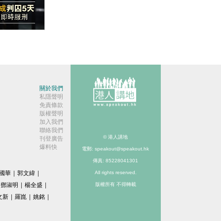
】罪有應得
關於我們
私隱聲明
免責條款
版權聲明
加入我們
聯絡我們
© 港人講地
刊登廣告
爆料快
電郵: speakout@speakout.hk
傳真: 85228041301
國華
|
郭文緯
|
All rights reserved.
鄧淑明
|
楊全盛
|
版權所有 不得轉載
文新
|
羅崑
|
姚銘
|