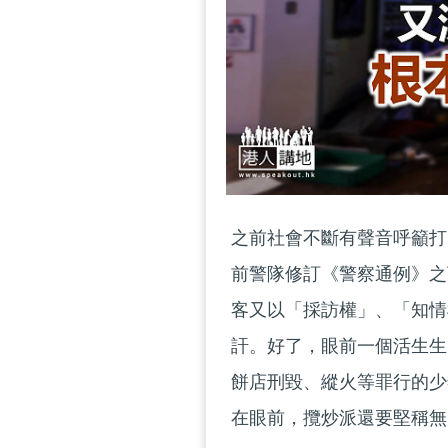
之前社會不斷有聲音呼籲打
前警隊修訂《警察通例》之
客又以「採訪權」、「知情
訐。好了，眼前一個活生生
餅店刑毀、縱火等罪行的少
在眼前，攬炒派還要堅稱無