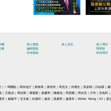
【今日網圖】一語中的
【今日網圖
專欄
港人觀點
港人花生
港人博評
直播
編輯觀點
博客館
所有觀點
所有博評
打
|
一周圈點
|
周末短打
|
劉炳章
|
梁世民
|
馬浩文
|
何濼生
|
原姿晴
|
許紹基
|
麥
剛
|
王惠貞
|
周伯展
|
潘麗瓊
|
葉慶寧
|
陳建強
|
馬恩國
|
周全浩
|
方舟
|
洪為民
|
麗芳
|
嚴建平
|
甘文鋒
|
杜礎圻
|
健良
|
聶廣男
|
盧展常
|
Winter Wong
|
K2
|
梁