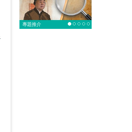
專題推介
路
已