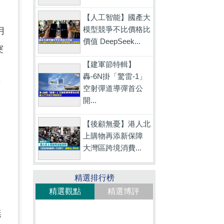
【人工智能】國產大
模型競爭不比價格比
月
價值 DeepSeek...
突
【建軍節特輯】
支
轟-6N掛「驚雷-1」
原
空射彈道導彈首公
開...
【後顧無憂】港人北
上購物再添新保障
大灣區跨境消費...
精選排行榜
精選觀點
精選博評
無