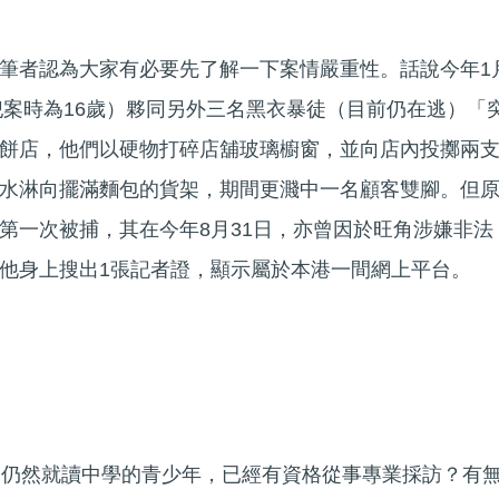
筆者認為大家有必要先了解一下案情嚴重性。話說今年1
（犯案時為16歲）夥同另外三名黑衣暴徒（目前仍在逃）「
餅店，他們以硬物打碎店舖玻璃櫥窗，並向店內投擲兩
水淋向擺滿麵包的貨架，期間更濺中一名顧客雙腳。但
第一次被捕，其在今年8月31日，亦曾因於旺角涉嫌非法
他身上搜出1張記者證，顯示屬於本港一間網上平台。
、仍然就讀中學的青少年，已經有資格從事專業採訪？有