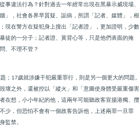
從事違法行為？針對過去一年經常出現在黑暴示威現場
牆」，社會各界早質疑、詬病，所謂「記者、媒體」，
；現在警方在疑犯身上搜出「記者證」，更加證明，少
暴徒的一分子；記者證、黃背心等，只是他們表面的掩
問、不理不管？
問題；17歲就涉嫌干犯嚴重罪行，則是另一個更大的問題
毀壞之外，還被控以「縱火」和「意圖使身體受嚴重傷
者在想，小小年紀的他，這兩年可能聽政客宣揚港獨、
不少，但恐怕不會有一個政客告訴他，上述兩罪一旦罪
身監禁。