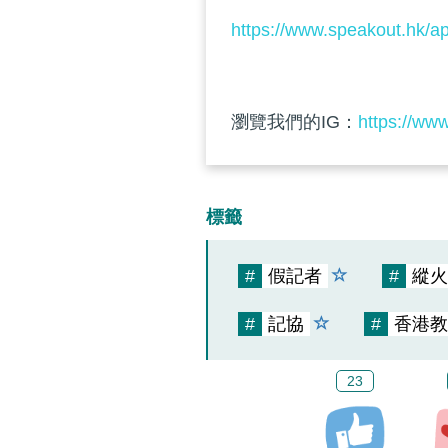
https://www.speakout.hk/a
瀏覽我們的IG：
https://ww
標籤
#
假記者
#
縱火
#
記協
#
香港教
23