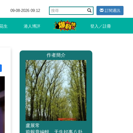
09-08-2026 09:12
訂閱通訊
花生
港人博評
登入／註冊
作者簡介
盧展常
前報章編輯，天生好事八卦