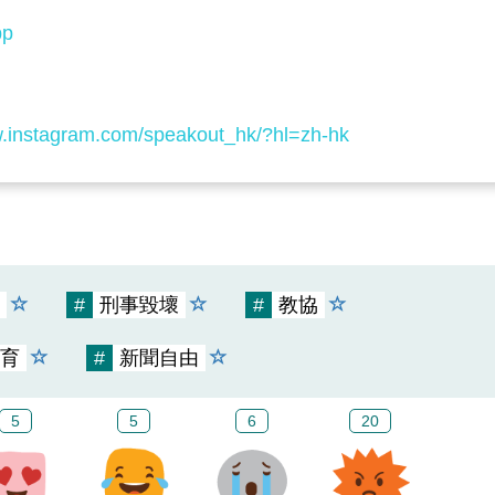
pp
w.instagram.com/speakout_hk/?hl=zh-hk
#
刑事毀壞
#
教協
育
#
新聞自由
5
5
6
20