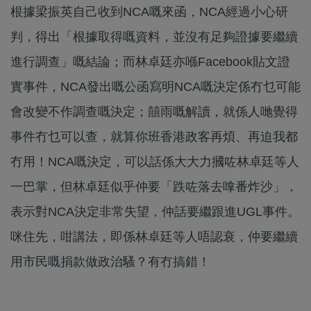
根據梁振英自己收到NCA嘅來函，NCA經過小心研
判，得出「根據取得嘅資料，並沒有足夠證據要繼續
進行調查」嘅結論；而林卓廷亦喺Facebook貼文證
實事件，NCA發出嘅公函寫明NCA嘅決定係冇乜可能
會改變不作調查嘅決定；囍雨嘅解讀，就係人哋覺得
事件冇乜可以查，就算你班香港政客再煩、再迫我都
冇用！NCA嘅決定，可以話係大大力摑咗林卓廷等人
一巴掌，但林卓廷似乎仲要「跌咗落去嗱番炸沙」，
表示對NCA決定非常失望，仲話要繼跟進UGL事件。
咪住先，咁講法，即係林卓廷等人唔認衰，仲要繼續
用市民嘅捐款做政治騷？有冇搞錯！