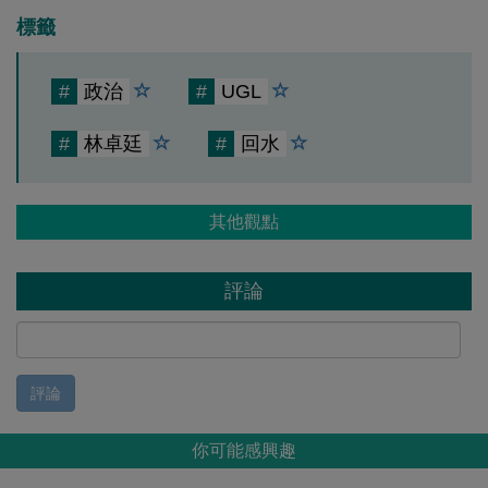
標籤
#
政治
#
UGL
#
林卓廷
#
回水
其他觀點
評論
評論
你可能感興趣