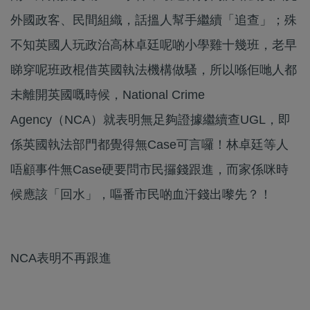
外國政客、民間組織，話搵人幫手繼續「追查」；殊
不知英國人玩政治高林卓廷呢啲小學雞十幾班，老早
睇穿呢班政棍借英國執法機構做騷，所以喺佢哋人都
未離開英國嘅時候，National Crime
Agency（NCA）就表明無足夠證據繼續查UGL，即
係英國執法部門都覺得無Case可言囉！林卓廷等人
唔顧事件無Case硬要問市民攞錢跟進，而家係咪時
候應該「回水」，嘔番市民啲血汗錢出嚟先？！
NCA表明不再跟進