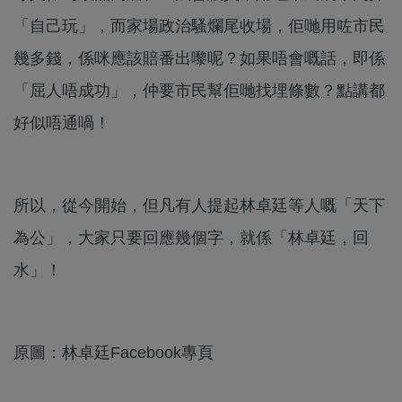
「自己玩」，而家場政治騷爛尾收場，佢哋用咗市民
幾多錢，係咪應該賠番出嚟呢？如果唔會嘅話，即係
「屈人唔成功」，仲要市民幫佢哋找埋條數？點講都
好似唔通喎！
所以，從今開始，但凡有人提起林卓廷等人嘅「天下
為公」，大家只要回應幾個字，就係「林卓廷，回
水」！
原圖：林卓廷Facebook專頁