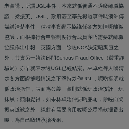
老實講，所謂UGL事件，本來就係普通不過嘅離職協
議，梁振英、UGL、政府甚至率先報道事件嘅澳洲傳
媒講清楚事件，種種事實顯示協議係各方知情嘅離職
協議，而根據行會申報制度行會成員亦唔需要就離職
協議作出申報；英國方面，除咗NCA決定唔調查之
外，其實另一執法部門Serious Fraud Office（嚴重詐
騙局）亦早就表示過UGL已經結案。林卓廷等人喺清
楚各方面證據嘅情況之下堅持炒作UGL，呢啲擺明就
係政治操作，表面為公義，實則就係玩政治攻訐、玩
抹黑；囍雨覺得，如果林卓廷仲要啲廉恥，除咗向梁
振英道歉之外，絕對有需要將用咗嘅公眾捐款攞番出
嚟，為自己嘅錯承擔後果。