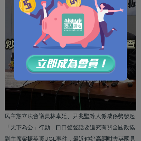
民主黨立法會議員林卓廷、尹兆堅等人係威係勢發起
「天下為公」行動，口口聲聲話要追究有關全國政協
副主席梁振英嘅UGL事件，最近仲好高調咁去英國見