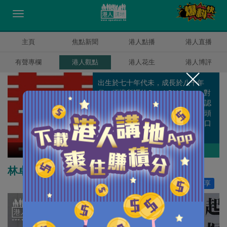
主頁
焦點新聞
港人點播
港人直播
有聲專欄
港人觀點
港人花生
港人博評
出生於七十年代未，成長於八十年
代。緬懷所謂的Good Old Days，對
香港部份人時常嗟天怨地感無奈，認
為香港仍然是「只要努力，仍有出頭
天」的福地，不擅書寫中文，寧寫口
語。
囍雨
作者其他博評
林卓廷 快「回水」！
讚好
495
分享