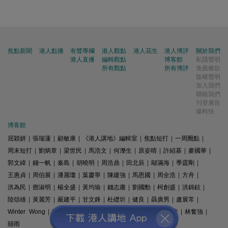
焦點新聞
港人點播
有聲專欄
港人觀點
港人花生
港人博評
關於我們
港人直播
編輯觀點
博客館
私隱聲明
所有觀點
所有博評
免責條款
版權聲明
加入我們
聯絡我們
刊登廣告
爆料快
博客館
屈穎妍
|
張瑞蓮
|
顧敏康
|
《港人講地》編輯室
|
焦點短打
|
一周圈點
|
周末短打
|
劉炳章
|
梁世民
|
馬浩文
|
何濼生
|
原姿晴
|
許紹基
|
麥國華
|
郭文緯
|
錢一帆
|
秦島
|
胡曉明
|
周浩鼎
|
田北辰
|
鄔滿海
|
季霆剛
|
王惠貞
|
周伯展
|
潘麗瓊
|
葉慶寧
|
陳建強
|
馬恩國
|
周全浩
|
方舟
|
洪為民
|
鄧淑明
|
楊全盛
|
黃均瑜
|
錢志庸
|
劉國勳
|
柯創盛
|
洪錦鉉
|
陸頌雄
|
黃麗芳
|
嚴建平
|
甘文鋒
|
杜礎圻
|
健良
|
聶廣男
|
盧展常
|
Winter Wong
|
K2
|
梁文新
|
羅崑
|
姚銘
|
陳志豪
|
精選文章
|
林奮強
|
囍雨