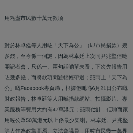
用耗盡市民數十萬元款項
對於林卓廷等人用咗「天下為公」（即市民捐款）幾
多錢，至今係一個謎，因為林卓廷上次同尹兆堅佢哋
開記者會，只係一、兩句話啲單未番，下次先報告用
咗幾多錢，而將款項問題輕輕帶過；囍雨上「天下為
公」嘅Facebook專頁睇，根據佢哋喺6月21日公布嘅
財政報告，林卓廷等人用喺捐款網站、拍攝影片、專
業服務等費用大約有47萬港元；囍雨估計，佢哋而家
用咗公眾50萬港元以上係最少架喇。林卓廷、尹兆堅
等人作為政黨高層、立法會議員，用咗市民幾十萬畀