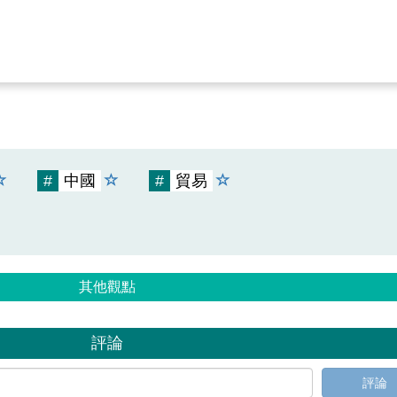
#
中國
#
貿易
其他觀點
評論
評論