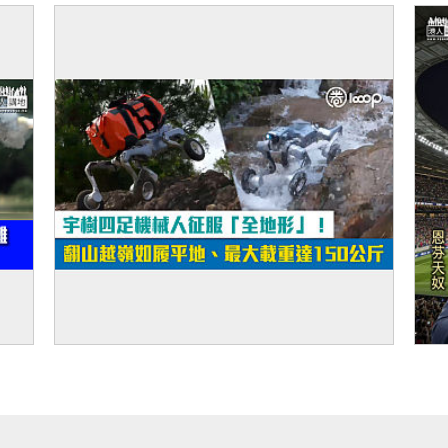
平
火箭
【短片】宇樹四足機械人征服「全地形」！
【
翻山越嶺如履平地、最大載重達150公斤