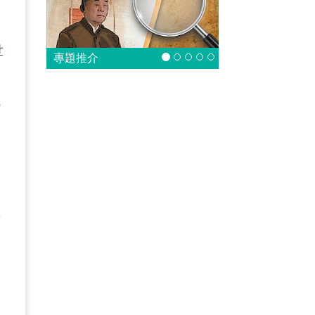
世
專題推介
的
成
例
研
制
國