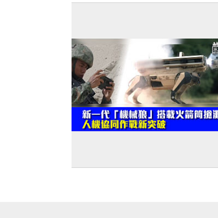
【建軍節特輯】新一代「機械狼」搭載
筒搶灘 人機協同作戰新突破