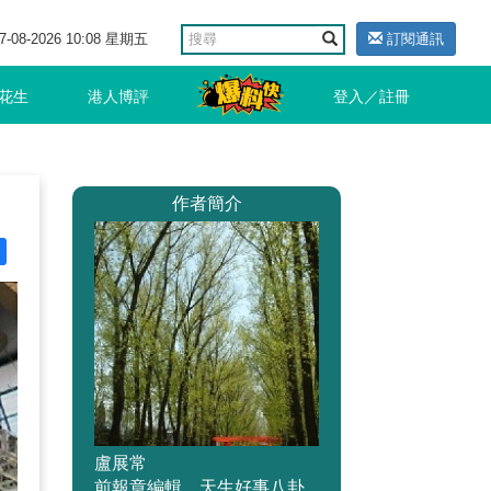
7-08-2026 10:08 星期五
訂閱通訊
花生
港人博評
登入／註冊
作者簡介
盧展常
前報章編輯，天生好事八卦