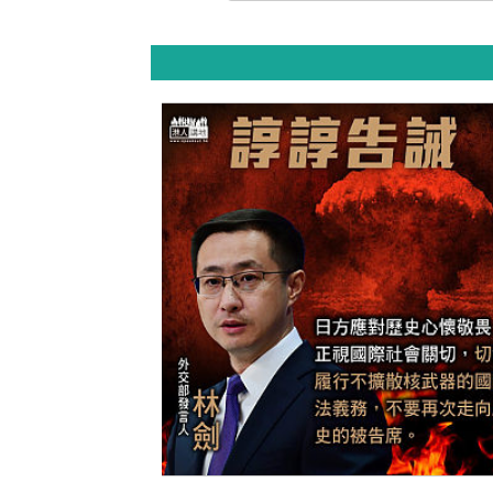
【今日網圖】諄諄告誡