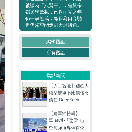
被譏為「八賢王」，曾於帝
都遊學數載，已過而立之年
仍一事無成，每日為口奔馳
但仍渴望能走到天涯海角。
編輯觀點
所有觀點
焦點新聞
【人工智能】國產大
模型競爭不比價格比
價值 DeepSeek...
【建軍節特輯】
轟-6N掛「驚雷-1」
空射彈道導彈首公