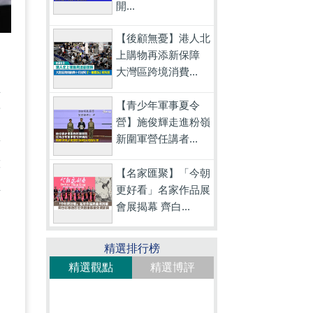
開...
【後顧無憂】港人北
上購物再添新保障
大灣區跨境消費...
在
【青少年軍事夏令
須
營】施俊輝走進粉嶺
興
新圍軍營任講者...
靠
【名家匯聚】「今朝
得
更好看」名家作品展
會展揭幕 齊白...
精選排行榜
精選觀點
精選博評
中
，