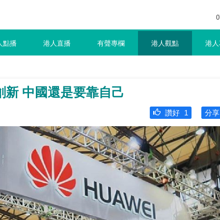
0
人點播
港人直播
有聲專欄
港人觀點
港人
創新 中國還是要靠自己
讚好
1
分享