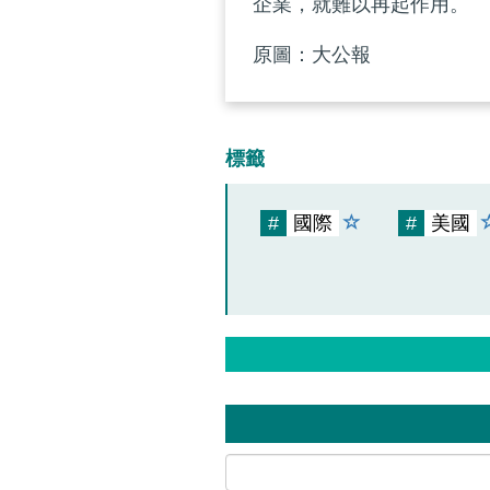
企業，就難以再起作用。
原圖：大公報
標籤
#
國際
#
美國