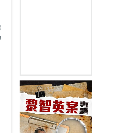
種
不
國
趕
美
。
否
但
抱
則