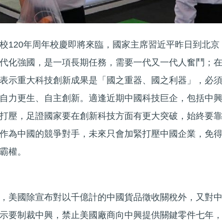
校120年周年校慶即將來臨，國家主席習近平昨日到北京
代化強國，是一項長期任務，需要一代又一代人奮鬥；
表示重大科技創新成果是「國之重器、國之利器」，必
自力更生、自主創新。適逢近期中國科技巨企，包括中
打壓，足證國家要在創新科技方面有更大突破，始終要
作為中國的競爭對手，未來只會加緊打壓中國企業，免
霸權。
，美國除宣布對以千億計的中國貨品徵收關稅外，又對
示要制裁中興，禁止美國廠商向中興提供關鍵零件七年