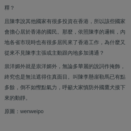
釋？
且陳李說其他國家有很多投資在香港，所以該些國家
會擔心居於香港的國民。那麼，依照陳李的邏輯，內
地各省市現時也有很多居民來了香港工作，為什麼又
從來不見陳李主張或主動跟內地多加溝通？
祟洋媚外就是祟洋媚外，無論多華麗的說詞作掩飾，
終究也是無法遮得住真面目。叫陳李懸崖勒馬已有點
多餘，倒不如慳點氣力，呼籲大家慎防外國鷹犬接下
來的動靜。
原圖：wenweipo