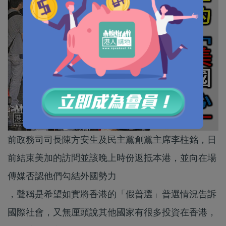
前政務司司長陳方安生及民主黨創黨主席李柱銘，日
前結束美加的訪問並該晚上時份返抵本港，並向在場
傳媒否認他們勾結外國勢力
，聲稱是希望如實將香港的「假普選」普選情況告訴
國際社會，又無厘頭說其他國家有很多投資在香港，