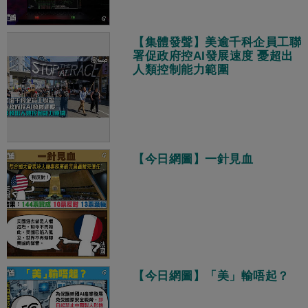
【集體發聲】美逾千科企員工聯
署促政府控AI發展速度 憂超出
人類控制能力範圍
【今日網圖】一針見血
【今日網圖】「美」輸唔起？