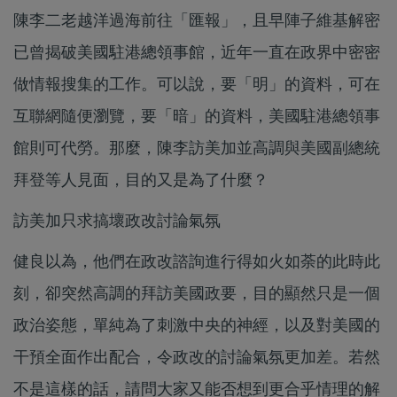
陳李二老越洋過海前往「匯報」，且早陣子維基解密
已曾揭破美國駐港總領事館，近年一直在政界中密密
做情報搜集的工作。可以說，要「明」的資料，可在
互聯網隨便瀏覽，要「暗」的資料，美國駐港總領事
館則可代勞。那麼，陳李訪美加並高調與美國副總統
拜登等人見面，目的又是為了什麼？
訪美加只求搞壞政改討論氣氛
健良以為，他們在政改諮詢進行得如火如荼的此時此
刻，卻突然高調的拜訪美國政要，目的顯然只是一個
政治姿態，單純為了刺激中央的神經，以及對美國的
干預全面作出配合，令政改的討論氣氛更加差。若然
不是這樣的話，請問大家又能否想到更合乎情理的解