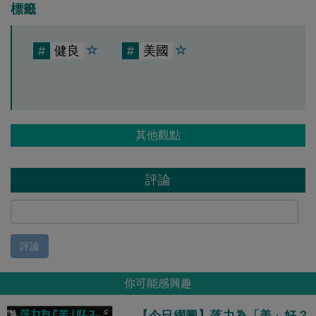
標籤
#
健良
#
美國
其他觀點
評論
評論
你可能感興趣
【今日網圖】落力為「美」好？