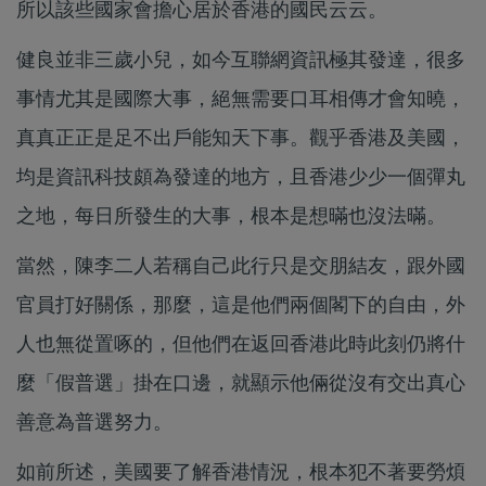
所以該些國家會擔心居於香港的國民云云。
健良並非三歲小兒，如今互聯網資訊極其發達，很多
事情尤其是國際大事，絕無需要口耳相傳才會知曉，
真真正正是足不出戶能知天下事。觀乎香港及美國，
均是資訊科技頗為發達的地方，且香港少少一個彈丸
之地，每日所發生的大事，根本是想暪也沒法暪。
當然，陳李二人若稱自己此行只是交朋結友，跟外國
官員打好關係，那麼，這是他們兩個閣下的自由，外
人也無從置啄的，但他們在返回香港此時此刻仍將什
麼「假普選」掛在口邊，就顯示他倆從沒有交出真心
善意為普選努力。
如前所述，美國要了解香港情況，根本犯不著要勞煩