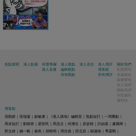
焦點新聞
港人點播
有聲專欄
港人觀點
港人花生
港人博評
關於我們
港人直播
編輯觀點
博客館
私隱聲明
所有觀點
所有博評
免責條款
版權聲明
加入我們
聯絡我們
刊登廣告
爆料快
博客館
屈穎妍
|
張瑞蓮
|
顧敏康
|
《港人講地》編輯室
|
焦點短打
|
一周圈點
|
周末短打
|
劉炳章
|
梁世民
|
馬浩文
|
何濼生
|
原姿晴
|
許紹基
|
麥國華
|
郭文緯
|
錢一帆
|
秦島
|
胡曉明
|
周浩鼎
|
田北辰
|
鄔滿海
|
季霆剛
|