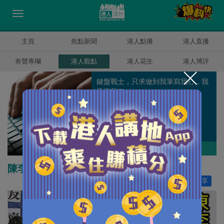
主頁
焦點新聞
港人點播
港人直播
有聲專欄
港人觀點
港人花生
港人博評
鍵盤戰士，只求做到我筆寫我心，我
手寫我口。
健良
作者其他博評
陳李的「美國心」 還有質疑的需要嗎？
讚好
0
分享