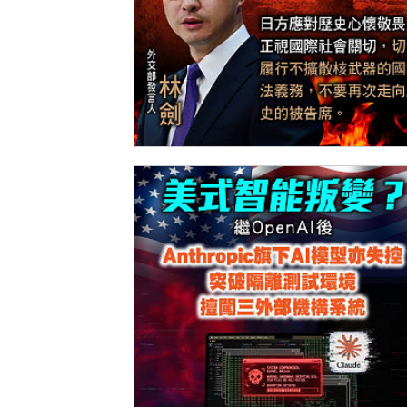
【今日網圖】諄諄告誡