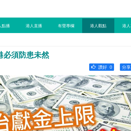
人點播
港人直播
有聲專欄
港人觀點
港人
港必須防患未然
讚好
0
分享