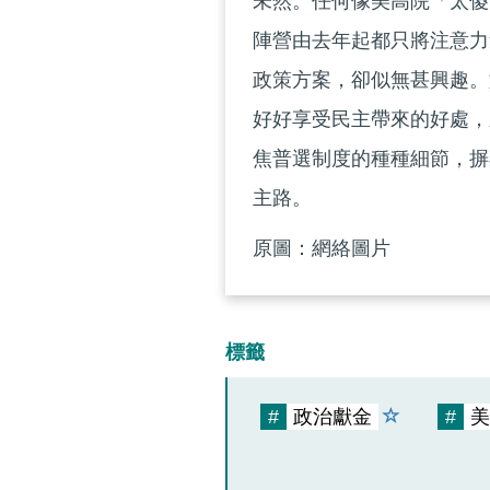
未然。任何像美高院「太傻
陣營由去年起都只將注意力
政策方案，卻似無甚興趣。
好好享受民主帶來的好處，
焦普選制度的種種細節，摒
主路。
原圖：網絡圖片
標籤
#
政治獻金
#
美