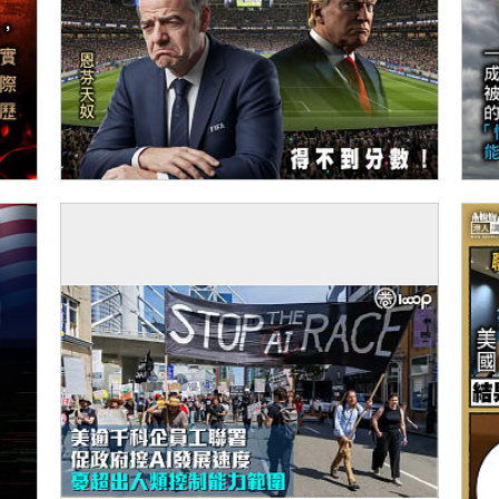
【今日網圖】落力為「美」好？
【