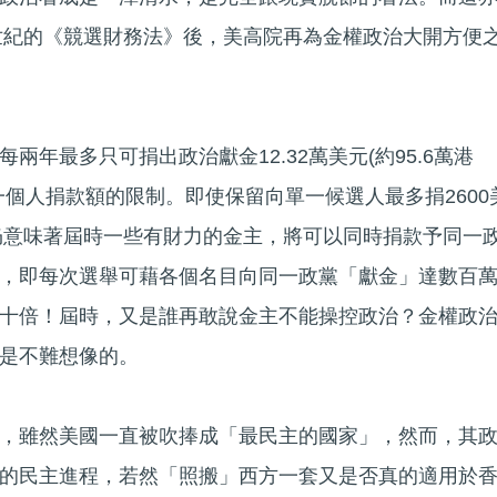
半世紀的《競選財務法》後，美高院再為金權政治大開方便
兩年最多只可捐出政治獻金12.32萬美元(約95.6萬港
一個人捐款額的限制。即使保留向單一候選人最多捐2600
但仍意味著屆時一些有財力的金主，將可以同時捐款予同一
，即每次選舉可藉各個名目向同一政黨「獻金」達數百
十倍！屆時，又是誰再敢說金主不能操控政治？金權政
是不難想像的。
，雖然美國一直被吹捧成「最民主的國家」，然而，其
的民主進程，若然「照搬」西方一套又是否真的適用於