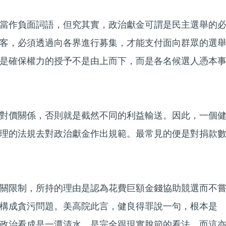
當作負面詞語，但究其實，政治獻金可謂是民主選舉的
客，必須透過向各界進行募集，才能支付面向群眾的選
是確保權力的授予不是由上而下，而是各名候選人憑本
對價關係，否則就是截然不同的利益輸送。因此，一個
理的法規去對政治獻金作出規範。最常見的便是對捐款
關限制，所持的理由是認為花費巨額金錢協助競選而不
構成貪污問題。美高院此言，健良得罪說一句，根本是
政治看成是一潭清水，是完全跟現實脫節的看法。而這