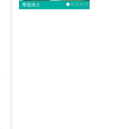
專題推介
工
例
又
去
題
於