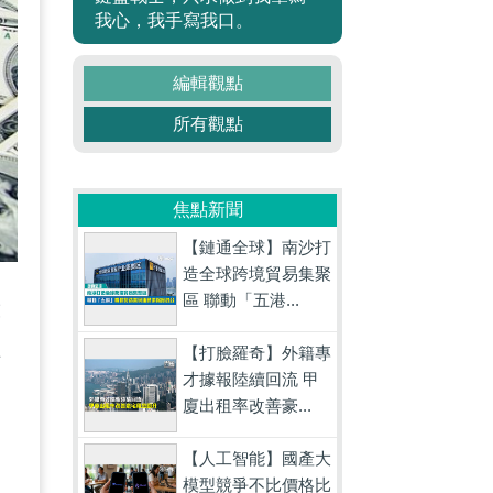
我心，我手寫我口。
編輯觀點
所有觀點
焦點新聞
【鏈通全球】南沙打
造全球跨境貿易集聚
區 聯動「五港...
啟
益
【打臉羅奇】外籍專
才據報陸續回流 甲
。
廈出租率改善豪...
【人工智能】國產大
模型競爭不比價格比