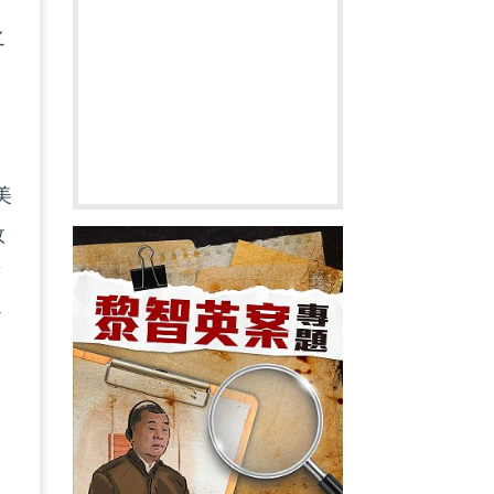
之
美
政
萬
治
政
香