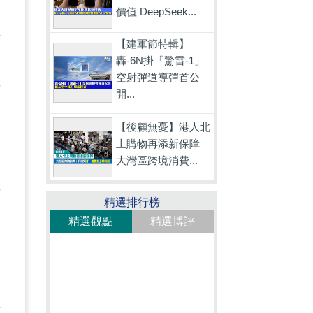
價值 DeepSeek...
必
【建軍節特輯】
舉
轟-6N掛「驚雷-1」
空射彈道導彈首公
事
開...
【後顧無憂】港人北
上購物再添新保障
健
大灣區跨境消費...
數
精選排行榜
精選觀點
精選博評
嘗
亦