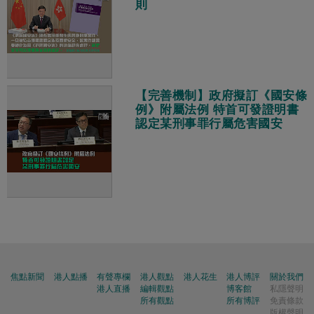
則
【完善機制】政府擬訂《國安條
例》附屬法例 特首可發證明書
認定某刑事罪行屬危害國安
焦點新聞
港人點播
有聲專欄
港人觀點
港人花生
港人博評
關於我們
港人直播
編輯觀點
博客館
私隱聲明
所有觀點
所有博評
免責條款
版權聲明