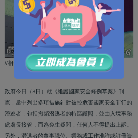
//相信呢7招有助打擊國安疑犯潛逃！//
政府今日（8日）就《維護國家安全條例草案》刊
憲，當中列出多項措施針對被控危害國家安全罪行的
潛逃者，包括撤銷潛逃者的特區護照，並由入境事務
處處長接管，而為免生疑問，任何人不得提出上訴。
另外，潛逃者的董事職位、業務或工作准許或註冊資