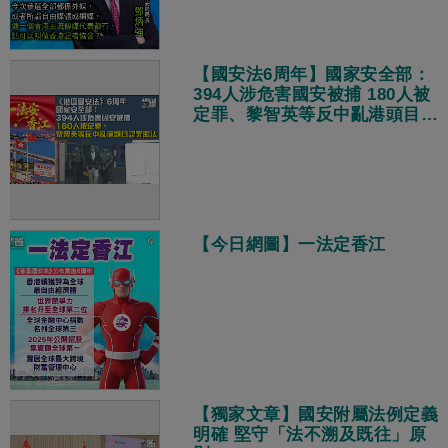
【國安法6周年】國家安全部：
394人涉危害國安被捕 180人被
定罪、黎智英等反中亂港頭目認
罪服法
【今日網圖】一法定香江
【獨家文章】國安附屬法例定義
明確 堅守「法不溯及既往」原