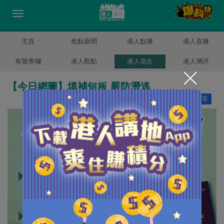
主頁
焦點新聞
港人點播
港人直播
有聲專欄
港人觀點
港人花生
港人博評
【今日網圖】填補短板 嚴防潛逃
讚好
11
分享