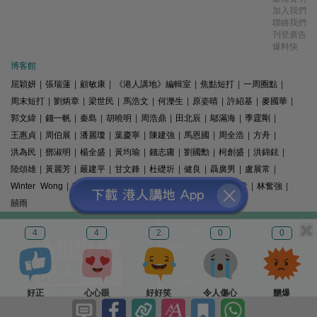
加入我們
聯絡我們
刊登廣告
爆料快
博客館
屈穎妍
|
張瑞蓮
|
顧敏康
|
《港人講地》編輯室
|
焦點短打
|
一周圈點
|
周末短打
|
劉炳章
|
梁世民
|
馬浩文
|
何濼生
|
原姿晴
|
許紹基
|
麥國華
|
郭文緯
|
錢一帆
|
秦島
|
胡曉明
|
周浩鼎
|
田北辰
|
鄔滿海
|
季霆剛
|
王惠貞
|
周伯展
|
潘麗瓊
|
葉慶寧
|
陳建強
|
馬恩國
|
周全浩
|
方舟
|
洪為民
|
鄧淑明
|
楊全盛
|
黃均瑜
|
錢志庸
|
劉國勳
|
柯創盛
|
洪錦鉉
|
陸頌雄
|
黃麗芳
|
嚴建平
|
甘文鋒
|
杜礎圻
|
健良
|
聶廣男
|
盧展常
|
Winter Wong
|
K2
|
梁文新
|
羅崑
|
姚銘
|
陳志豪
|
精選文章
|
林奮強
|
囍雨
© 港人講地
4
4
2
0
0
電郵: speakout@speakout.hk
傳真: 85228041301
All rights reserved.
好正
心心眼
好好笑
令人傷心
嬲爆
版權所有 不得轉載