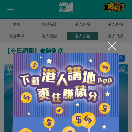
主頁
焦點新聞
港人點播
港人直播
有聲專欄
港人觀點
港人花生
港人博評
【今日網圖】奉陪到底
讚好
10
分享