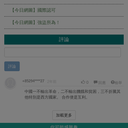
【今日網圖】國際認可
【今日網圖】強盜所為！
評論
評論
+85294****27
2年前
0
回應
檢舉
中國一不輸出革命，二不輸出饑餓和貧困，三不折騰其
他特別是西方國家。 合作便是互利。
加載更多
你可能感興趣