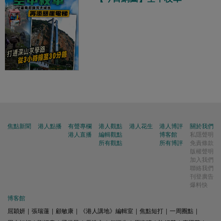
焦點新聞
港人點播
有聲專欄
港人觀點
港人花生
港人博評
關於我們
港人直播
編輯觀點
博客館
私隱聲明
所有觀點
所有博評
免責條款
版權聲明
加入我們
聯絡我們
刊登廣告
爆料快
博客館
屈穎妍
|
張瑞蓮
|
顧敏康
|
《港人講地》編輯室
|
焦點短打
|
一周圈點
|