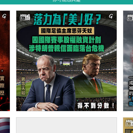
【今日網圖】落力為「美」好？
【