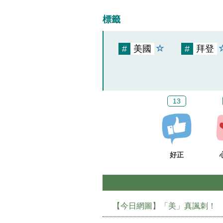
標籤
#
美國
#
拜登
13
好正
【今日網圖】「美」真諷刺！