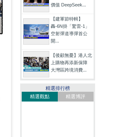
價值 DeepSeek...
【建軍節特輯】
轟-6N掛「驚雷-1」
空射彈道導彈首公
開...
【後顧無憂】港人北
上購物再添新保障
大灣區跨境消費...
精選排行榜
精選觀點
精選博評