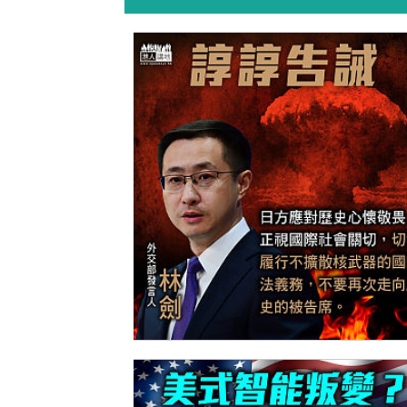
【今日網圖】諄諄告誡