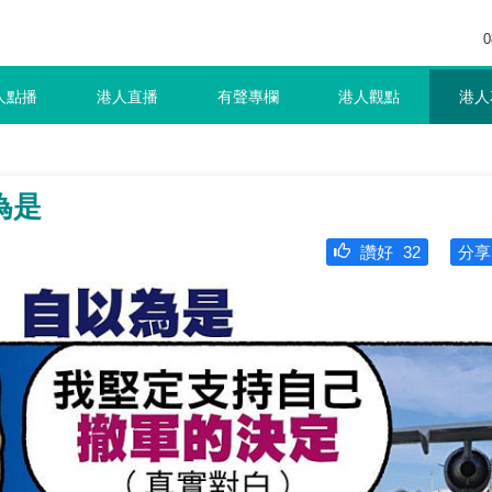
0
人點播
港人直播
有聲專欄
港人觀點
港人
為是
讚好
32
分享