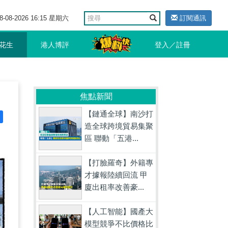
8-08-2026 16:15 星期六
訂閱通訊
花生
港人博評
登入／註冊
焦點新聞
【鏈通全球】南沙打
造全球跨境貿易集聚
區 聯動「五港...
【打臉羅奇】外籍專
才據報陸續回流 甲
廈出租率改善豪...
【人工智能】國產大
模型競爭不比價格比