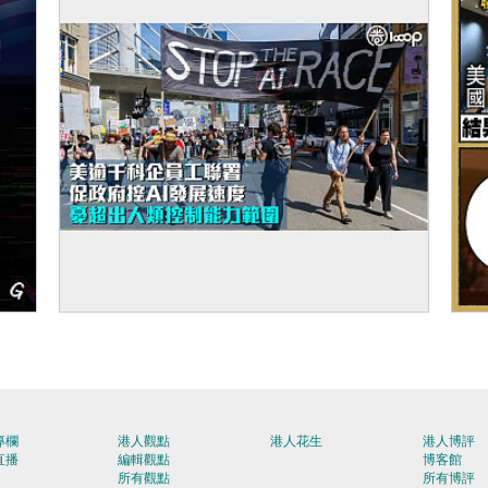
【集體發聲】美逾千科企員工聯署促政府控
【
AI發展速度 憂超出人類控制能力範圍
專欄
港人觀點
港人花生
港人博評
直播
編輯觀點
博客館
所有觀點
所有博評