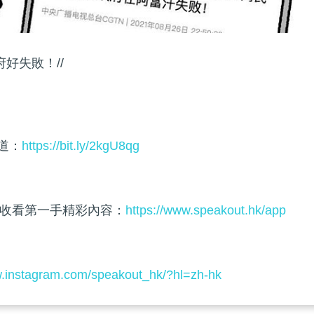
好失敗！//
頻道：
https://bit.ly/2kgU8qg
收看第一手精彩內容：
https://www.speakout.hk/app
w.instagram.com/speakout_hk/?hl=zh-hk