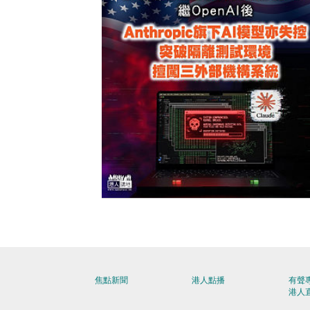
【今日網圖】美式智能叛變？
焦點新聞
港人點播
有聲
港人