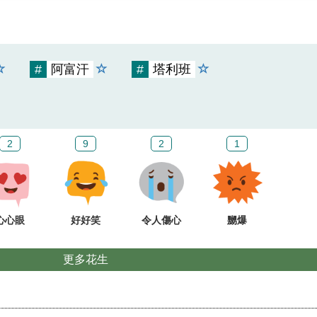
#
阿富汗
#
塔利班
2
9
2
1
心心眼
好好笑
令人傷心
嬲爆
更多花生