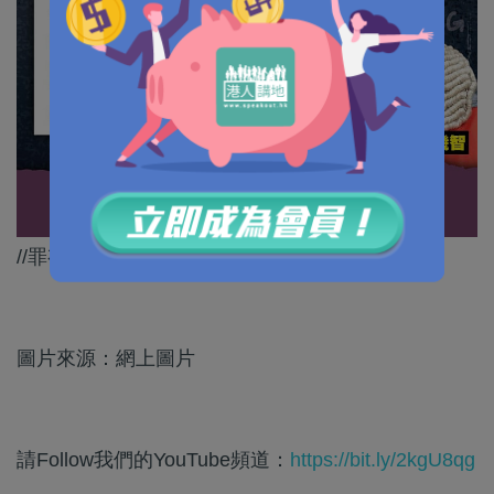
//罪有應得！有咩好爭辯？//
圖片來源：網上圖片
請Follow我們的YouTube頻道：
https://bit.ly/2kgU8qg