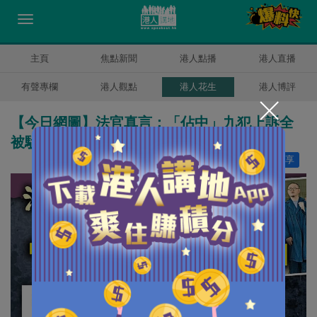
主頁
焦點新聞
港人點播
港人直播
有聲專欄
港人觀點
港人花生
港人博評
【今日網圖】法官真言：「佔中」九犯上訴全
被駁回
讚好
28
分享