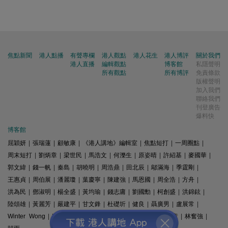
焦點新聞
港人點播
有聲專欄
港人觀點
港人花生
港人博評
關於我們
港人直播
編輯觀點
博客館
私隱聲明
所有觀點
所有博評
免責條款
版權聲明
加入我們
聯絡我們
刊登廣告
爆料快
博客館
屈穎妍
|
張瑞蓮
|
顧敏康
|
《港人講地》編輯室
|
焦點短打
|
一周圈點
|
周末短打
|
劉炳章
|
梁世民
|
馬浩文
|
何濼生
|
原姿晴
|
許紹基
|
麥國華
|
郭文緯
|
錢一帆
|
秦島
|
胡曉明
|
周浩鼎
|
田北辰
|
鄔滿海
|
季霆剛
|
王惠貞
|
周伯展
|
潘麗瓊
|
葉慶寧
|
陳建強
|
馬恩國
|
周全浩
|
方舟
|
洪為民
|
鄧淑明
|
楊全盛
|
黃均瑜
|
錢志庸
|
劉國勳
|
柯創盛
|
洪錦鉉
|
陸頌雄
|
黃麗芳
|
嚴建平
|
甘文鋒
|
杜礎圻
|
健良
|
聶廣男
|
盧展常
|
Winter Wong
|
K2
|
梁文新
|
羅崑
|
姚銘
|
陳志豪
|
精選文章
|
林奮強
|