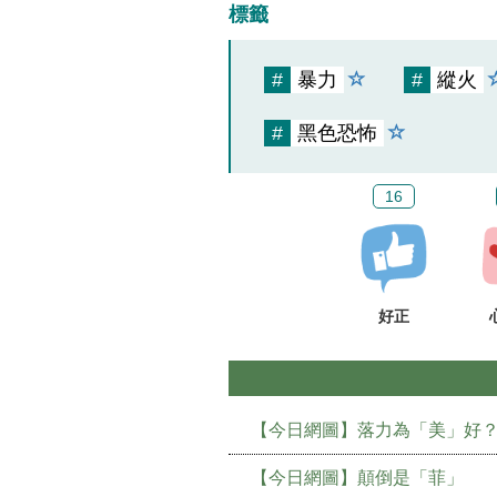
標籤
#
暴力
#
縱火
#
黑色恐怖
16
好正
【今日網圖】落力為「美」好
【今日網圖】顛倒是「菲」