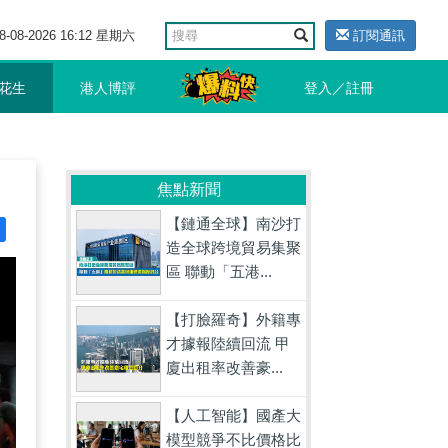
8-08-2026 16:12 星期六
訂閱通訊
花生
港人博評
登入／註冊
焦點新聞
【鏈通全球】南沙打
造全球跨境貿易集聚
區 聯動「五港...
【打臉羅奇】外籍專
才據報陸續回流 甲
廈出租率改善豪...
【人工智能】國產大
模型競爭不比價格比