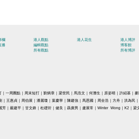
專欄
港人觀點
港人花生
港人博評
直播
編輯觀點
博客館
所有觀點
所有博評
打
|
一周圈點
|
周末短打
|
劉炳章
|
梁世民
|
馬浩文
|
何濼生
|
原姿晴
|
許紹基
|
麥
剛
|
王惠貞
|
周伯展
|
潘麗瓊
|
葉慶寧
|
陳建強
|
馬恩國
|
周全浩
|
方舟
|
洪為民
|
麗芳
|
嚴建平
|
甘文鋒
|
杜礎圻
|
健良
|
聶廣男
|
盧展常
|
Winter Wong
|
K2
|
梁