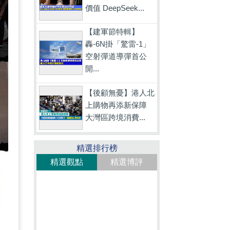
價值 DeepSeek...
【建軍節特輯】
轟-6N掛「驚雷-1」
空射彈道導彈首公
開...
【後顧無憂】港人北
上購物再添新保障
大灣區跨境消費...
精選排行榜
精選觀點
精選博評