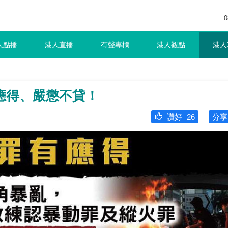
0
人點播
港人直播
有聲專欄
港人觀點
港人
應得、嚴懲不貸！
讚好
26
分享