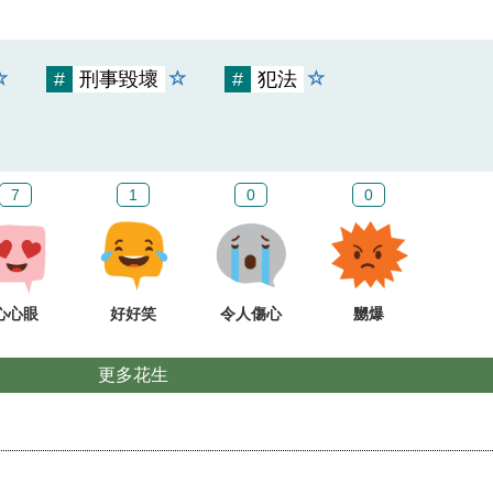
#
刑事毀壞
#
犯法
7
1
0
0
心心眼
好好笑
令人傷心
嬲爆
更多花生
？