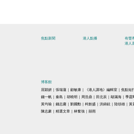
焦點新聞
港人點播
有聲
港人
博客館
屈穎妍
|
張瑞蓮
|
顧敏康
|
《港人講地》編輯室
|
焦點短
錢一帆
|
秦島
|
胡曉明
|
周浩鼎
|
田北辰
|
鄔滿海
|
季霆
黃均瑜
|
錢志庸
|
劉國勳
|
柯創盛
|
洪錦鉉
|
陸頌雄
|
黃
陳志豪
|
精選文章
|
林奮強
|
囍雨