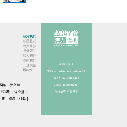
【今日網
圖】美式
標準
關於我們
私隱聲明
免責條款
版權聲明
加入我們
聯絡我們
© 港人講地
刊登廣告
爆料快
電郵: speakout@speakout.hk
傳真: 85228041301
國華
|
郭文緯
|
All rights reserved.
鄧淑明
|
楊全盛
|
版權所有 不得轉載
文新
|
羅崑
|
姚銘
|