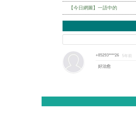
【今日網圖】一語中的
+85293****26
5年前
好治愈