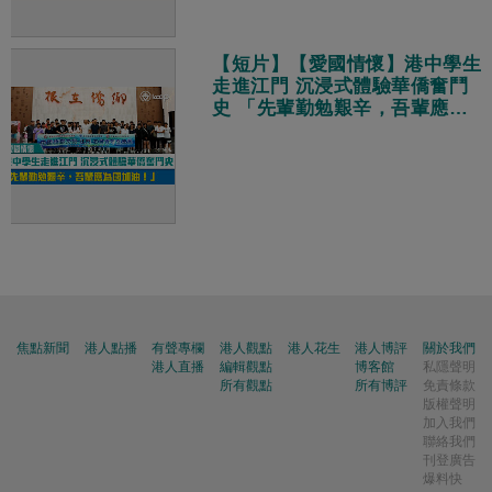
【短片】【愛國情懷】港中學生
走進江門 沉浸式體驗華僑奮鬥
史 「先輩勤勉艱辛，吾輩應為
國加油！」
焦點新聞
港人點播
有聲專欄
港人觀點
港人花生
港人博評
關於我們
港人直播
編輯觀點
博客館
私隱聲明
所有觀點
所有博評
免責條款
版權聲明
加入我們
聯絡我們
刊登廣告
爆料快