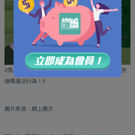
//黑暴口中講「伸張正義」，但完全掩飾唔到佢哋所
做嘅違法行為！//
圖片來源：網上圖片