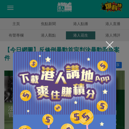
主頁
焦點新聞
港人點播
港人直播
有聲專欄
港人觀點
港人花生
港人博評
【今日網圖】反修例暴動首宗判決暴動罪成案
件
讚好
53
分享