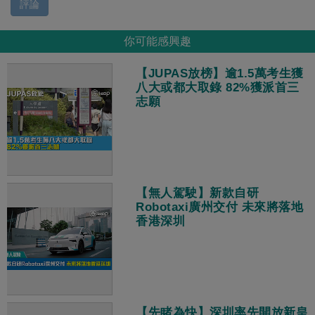
評論
你可能感興趣
【JUPAS放榜】逾1.5萬考生獲
八大或都大取錄 82%獲派首三
志願
【無人駕駛】新款自研
Robotaxi廣州交付 未來將落地
香港深圳
【先睹為快】深圳率先開放新皇