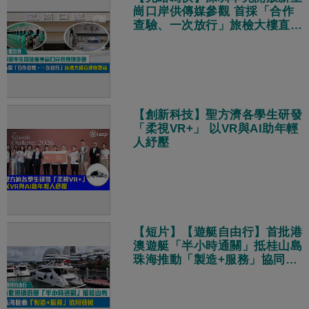
崗口岸供傳媒參觀 首採「合作
查驗、一次放行」旅檢大樓直連
地鐵站
【創新科技】聖方濟各學生研發
「柔視VR+」 以VR與AI助年輕
人紓壓
【短片】【遊艇自由行】首批港
澳遊艇「半小時通關」抵桂山島
珠海推動「製造+服務」協同發
展