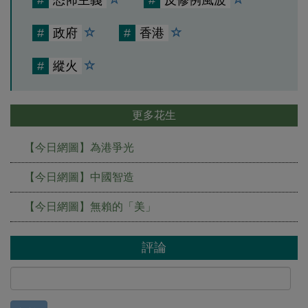
#
恐怖主義
#
反修例風波
#
政府
#
香港
#
縱火
更多花生
【今日網圖】為港爭光
【今日網圖】中國智造
【今日網圖】無賴的「美」
評論