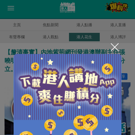
主頁
焦點新聞
港人點播
港人直播
有聲專欄
港人觀點
港人花生
港人博評
【釐清事實】內地紫荊網刊發港澳辦副主任張
曉明，在五年前的發言，指香港不實行三權分
立。
讚好
18
分享