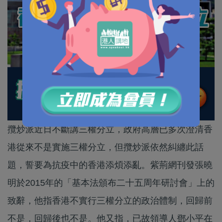
攬炒派近日不斷講三權分立，政府高層已多次澄清香
港從來不是實施三權分立，但攬炒派依然糾纏此話
題，誓要為抗疫中的香港添煩添亂。紫荊網刊發張曉
明於2015年的「基本法頒布二十五周年研討會」上的
致辭，他指香港不實行三權分立的政治體制，回歸前
不是，回歸後也不是。他又指，已故領導人鄧小平在