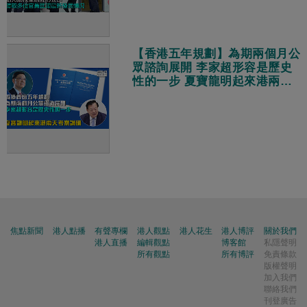
【香港五年規劃】為期兩個月公
眾諮詢展開 李家超形容是歷史
性的一步 夏寶龍明起來港兩天
考察調研
焦點新聞
港人點播
有聲專欄
港人觀點
港人花生
港人博評
關於我們
港人直播
編輯觀點
博客館
私隱聲明
所有觀點
所有博評
免責條款
版權聲明
加入我們
聯絡我們
刊登廣告