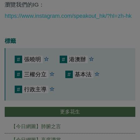
瀏覽我們的IG：
https://www.instagram.com/speakout_hk/?hl=zh-hk
標籤
#
張曉明
#
港澳辦
#
‪三權分立‬
#
基本法
#
行政主導
更多花生
【今日網圖】肺腑之言
【今日網圖】高度讚賞