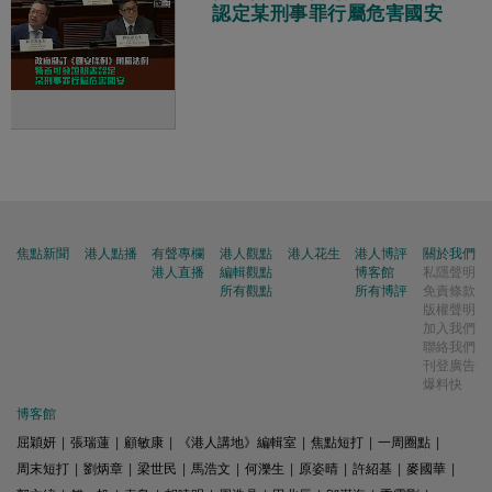
認定某刑事罪行屬危害國安
焦點新聞
港人點播
有聲專欄
港人觀點
港人花生
港人博評
關於我們
港人直播
編輯觀點
博客館
私隱聲明
所有觀點
所有博評
免責條款
版權聲明
加入我們
聯絡我們
刊登廣告
爆料快
博客館
屈穎妍
|
張瑞蓮
|
顧敏康
|
《港人講地》編輯室
|
焦點短打
|
一周圈點
|
周末短打
|
劉炳章
|
梁世民
|
馬浩文
|
何濼生
|
原姿晴
|
許紹基
|
麥國華
|