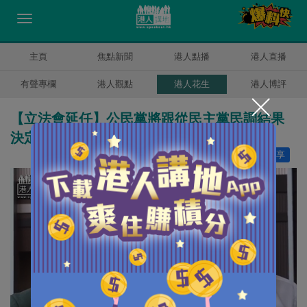
主頁
焦點新聞
港人點播
港人直播
有聲專欄
港人觀點
港人花生
港人博評
【立法會延任】公民黨將跟從民主黨民調結果
決定去留
讚好
8
分享