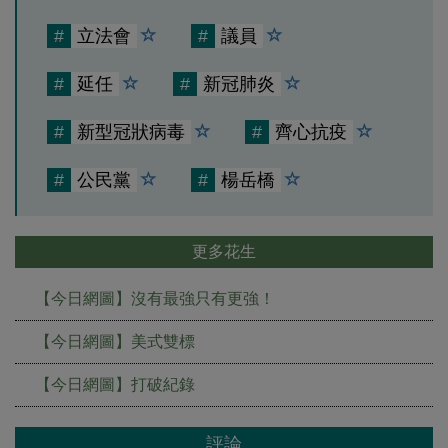
#
立法會
#
議員
#
延任
#
新冠肺炎
#
新型冠狀病毒
#
齊心抗疫
#
公民黨
#
楊岳橋
更多花生
【今日網圖】沒有最強只有更強！
【今日網圖】美式雙標
【今日網圖】打破紀錄
評論