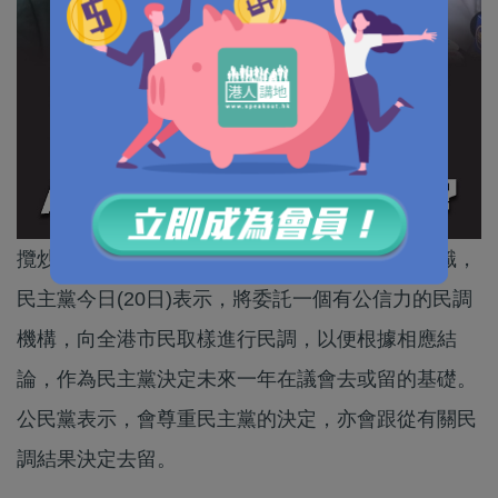
攬炒派是否接受延任第六屆立法會任期仍未有共識，
民主黨今日(20日)表示，將委託一個有公信力的民調
機構，向全港市民取樣進行民調，以便根據相應結
論，作為民主黨決定未來一年在議會去或留的基礎。
公民黨表示，會尊重民主黨的決定，亦會跟從有關民
調結果決定去留。