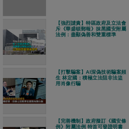
【強烈譴責】特區政府及立法會
斥《華盛頓郵報》抹黑國安附屬
法例：盡顯偽善和雙重標準
【打擊騙案】AI深偽技術騙案頻
生 林定國：積極立法阻非法盜
用肖像行騙
【完善機制】政府擬訂《國安條
例》附屬法例 特首可發證明書