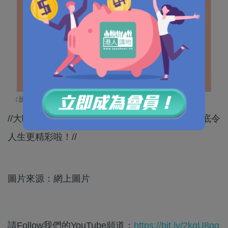
//大嗱嗱400萬薪津，楊議員當然明白留守比留案底令
人生更精彩啦！//
圖片來源：網上圖片
請Follow我們的YouTube頻道：
https://bit.ly/2kgU8qg