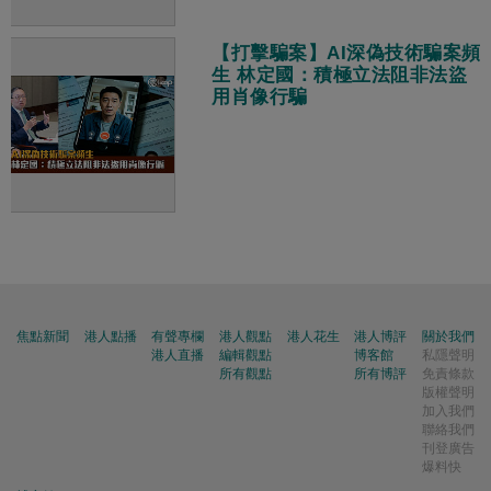
【打擊騙案】AI深偽技術騙案頻
生 林定國：積極立法阻非法盜
用肖像行騙
焦點新聞
港人點播
有聲專欄
港人觀點
港人花生
港人博評
關於我們
港人直播
編輯觀點
博客館
私隱聲明
所有觀點
所有博評
免責條款
版權聲明
加入我們
聯絡我們
刊登廣告
爆料快