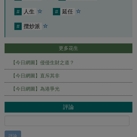
#
人生
#
延任
#
攬炒派
更多花生
【今日網圖】侵侵生財之道？
【今日網圖】直斥其非
【今日網圖】為港爭光
評論
評論