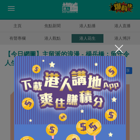
主頁
焦點新聞
港人點播
港人直播
有聲專欄
港人觀點
港人花生
港人博評
【今日網圖】主留派的浪漫 - 楊岳橋：留守令
人生更精彩，留住我吧！
讚好
16
分享