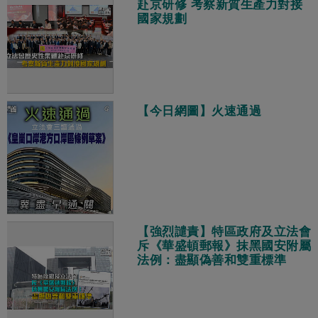
赴京研修 考察新質生產力對接
國家規劃
【今日網圖】火速通過
【強烈譴責】特區政府及立法會
斥《華盛頓郵報》抹黑國安附屬
法例：盡顯偽善和雙重標準