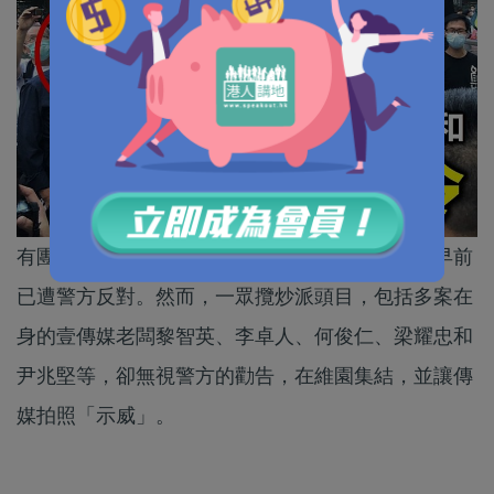
有團體申請今晚在維園集會，惟因為疫情未過，早前
已遭警方反對。然而，一眾攬炒派頭目，包括多案在
身的壹傳媒老闆黎智英、李卓人、何俊仁、梁耀忠和
尹兆堅等，卻無視警方的勸告，在維園集結，並讓傳
媒拍照「示威」。