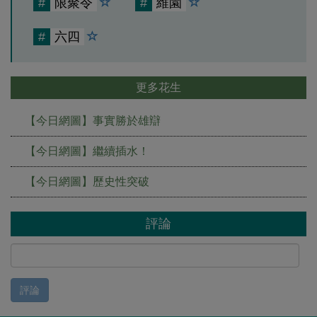
#
限聚令
#
維園
#
六四
更多花生
【今日網圖】事實勝於雄辯
【今日網圖】繼續插水！
【今日網圖】歷史性突破
評論
評論