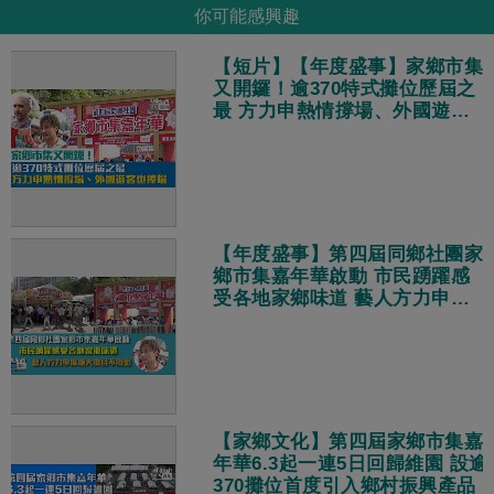
你可能感興趣
【短片】【年度盛事】家鄉市集
又開鑼！逾370特式攤位歷屆之
最 方力申熱情撐場、外國遊客
也捧場
【年度盛事】第四屆同鄉社團家
鄉市集嘉年華啟動 市民踴躍感
受各地家鄉味道 藝人方力申捧
場大讚目不暇給
【家鄉文化】第四屆家鄉市集嘉
年華6.3起一連5日回歸維園 設逾
370攤位首度引入鄉村振興產品