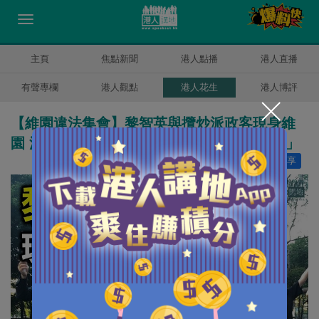
主頁
焦點新聞
港人點播
港人直播
有聲專欄
港人觀點
港人花生
港人博評
【維園違法集會】黎智英與攬炒派政客現身維
園 涉「參與未經批准集結」和違反「限聚令」
讚好
6
分享