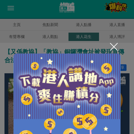
主頁
焦點新聞
港人點播
港人直播
有聲專欄
港人觀點
港人花生
港人博評
【又係教協】「教協」銅鑼灣會址被發現宣傳
合法性成疑集會
讚好
9
分享