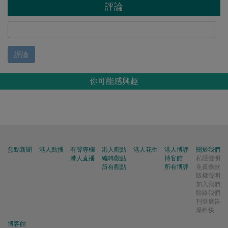
評論
評論
你可能感興趣
焦點新聞
港人點播
有聲專欄
港人觀點
港人花生
港人博評
關於我們
港人直播
編輯觀點
博客館
私隱聲明
所有觀點
所有博評
免責條款
版權聲明
加入我們
聯絡我們
刊登廣告
爆料快
博客館