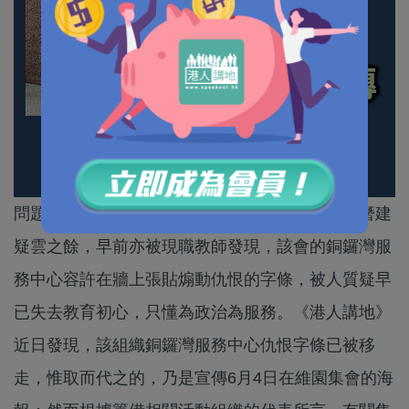
問題天天都多的「教協」，其多個會址早前捲入僭建
疑雲之餘，早前亦被現職教師發現，該會的銅鑼灣服
務中心容許在牆上張貼煽動仇恨的字條，被人質疑早
已失去教育初心，只懂為政治為服務。《港人講地》
近日發現，該組織銅鑼灣服務中心仇恨字條已被移
走，惟取而代之的，乃是宣傳6月4日在維園集會的海