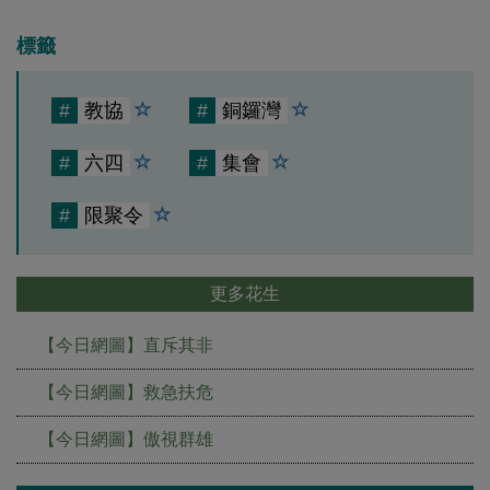
標籤
#
教協
#
銅鑼灣
#
六四
#
集會
#
限聚令
更多花生
【今日網圖】直斥其非
【今日網圖】救急扶危
【今日網圖】傲視群雄