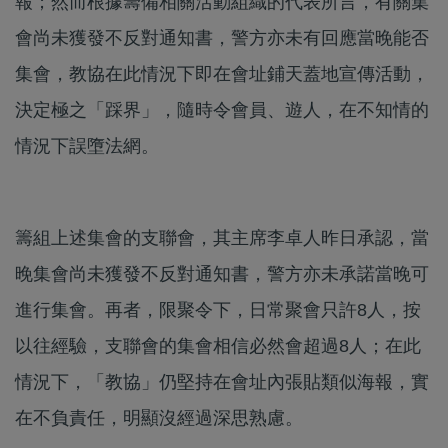
報；然而根據籌備相關活動組織的代表所言，有關集
會尚未獲發不反對通知書，警方亦未有回應當晚能否
集會，教協在此情況下即在會址鋪天蓋地宣傳活動，
決定極之「踩界」，隨時令會員、遊人，在不知情的
情況下誤墮法網。
籌組上述集會的支聯會，其主席李卓人昨日承認，當
晚集會尚未獲發不反對通知書，警方亦未承諾當晚可
進行集會。再者，限聚令下，日常聚會只許8人，按
以往經驗，支聯會的集會相信必然會超過8人；在此
情況下，「教協」仍堅持在會址內張貼類似海報，實
在不負責任，明顯沒經過深思熟慮。