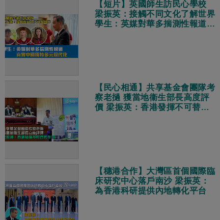
【短片】英國師生訪民心學校
梁振英：接觸不同文化了解世界
學生：英媒對華多揣測性報道
真實中國獨特多元現代化
【民心相通】共享基金會團隊考
察老撾 獲當地衞生部長高度評
價 梁振英：香港發揮不可替代
作用
【穗港合作】大灣區首個國際臨
床研究中心落戶南沙 梁振英：
為香港科研提供內地轉化平台