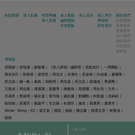
焦點新聞
港人點播
有聲專欄
港人觀點
港人花生
港人博評
關於我們
港人直播
編輯觀點
博客館
私隱聲明
所有觀點
所有博評
免責條款
版權聲明
加入我們
聯絡我們
刊登廣告
爆料快
博客館
屈穎妍
|
張瑞蓮
|
顧敏康
|
《港人講地》編輯室
|
焦點短打
|
一周圈點
|
周末短打
|
劉炳章
|
梁世民
|
馬浩文
|
何濼生
|
原姿晴
|
許紹基
|
麥國華
|
郭文緯
|
錢一帆
|
秦島
|
胡曉明
|
周浩鼎
|
田北辰
|
鄔滿海
|
季霆剛
|
王惠貞
|
周伯展
|
潘麗瓊
|
葉慶寧
|
陳建強
|
馬恩國
|
周全浩
|
方舟
|
洪為民
|
鄧淑明
|
楊全盛
|
黃均瑜
|
錢志庸
|
劉國勳
|
柯創盛
|
洪錦鉉
|
陸頌雄
|
黃麗芳
|
嚴建平
|
甘文鋒
|
杜礎圻
|
健良
|
聶廣男
|
盧展常
|
Winter Wong
|
K2
|
梁文新
|
羅崑
|
姚銘
|
陳志豪
|
精選文章
|
林奮強
|
囍雨
© 港人講地