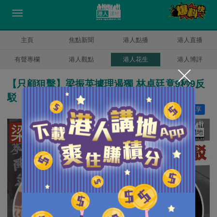
主頁
焦點新聞
港人點播
港人直播
有聲專欄
港人觀點
港人花生
港人博評
【只顧狙擊】梁振英據理遏獨 林卓廷竟9秒9反
駁
讚好
0
分享