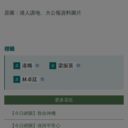
原圖：港人講地、大公報資料圖片
標籤
#
港獨
#
梁振英
#
林卓廷
更多花生
【今日網圖】救命神機
【今日網圖】保持平常心