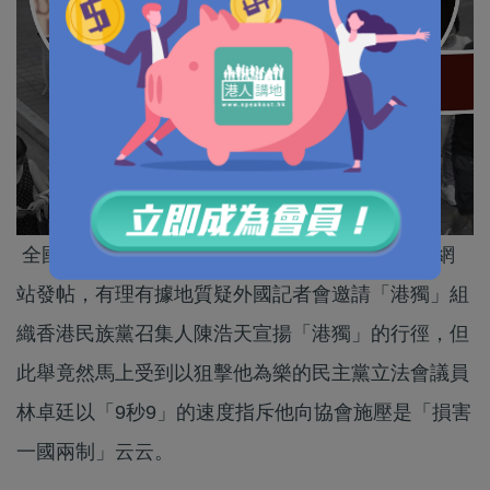
全國政協副主席、前行政長官梁振英近日在社交網
站發帖，有理有據地質疑外國記者會邀請「港獨」組
織香港民族黨召集人陳浩天宣揚「港獨」的行徑，但
此舉竟然馬上受到以狙擊他為樂的民主黨立法會議員
林卓廷以「9秒9」的速度指斥他向協會施壓是「損害
一國兩制」云云。