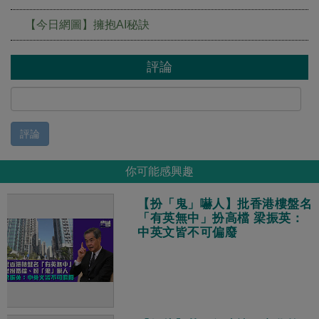
【今日網圖】擁抱AI秘訣
評論
評論
你可能感興趣
【扮「鬼」嚇人】批香港樓盤名
「有英無中」扮高檔 梁振英：
中英文皆不可偏廢