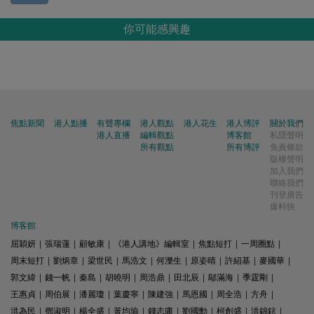
你可能感興趣
焦點新聞
港人點播
有聲專欄
港人觀點
港人花生
港人博評
關於我們
港人直播
編輯觀點
博客館
私隱聲明
所有觀點
所有博評
免責條款
版權聲明
加入我們
聯絡我們
刊登廣告
爆料快
博客館
屈穎妍
|
張瑞蓮
|
顧敏康
|
《港人講地》編輯室
|
焦點短打
|
一周圈點
|
周末短打
|
劉炳章
|
梁世民
|
馬浩文
|
何濼生
|
原姿晴
|
許紹基
|
麥國華
|
郭文緯
|
錢一帆
|
秦島
|
胡曉明
|
周浩鼎
|
田北辰
|
鄔滿海
|
季霆剛
|
王惠貞
|
周伯展
|
潘麗瓊
|
葉慶寧
|
陳建強
|
馬恩國
|
周全浩
|
方舟
|
洪為民
|
鄧淑明
|
楊全盛
|
黃均瑜
|
錢志庸
|
劉國勳
|
柯創盛
|
洪錦鉉
|