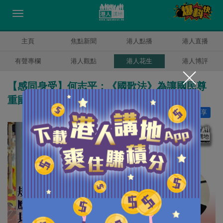
主頁
焦點新聞
港人點播
港人直播
有聲專欄
港人觀點
港人花生
港人博評
【感同身受】何志平：《國歌法》為讓國民尊
重國家 香港人應多場國歌
讚好
0
分享