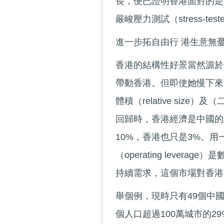
長，便已證明香港面對的是
嚴峻壓力測試（stress-t
進一步拓自由行 港生意無
香港的結構性好景當然源於
帶動香港。但即使她慢下來
體積（relative size）及
回歸時，香港經濟是中國的
10%，香港也只是3%。
（operating leve
持續需求，這個市場對香港
舉個例，現時只有49個中國
個人口超過100萬城市的2