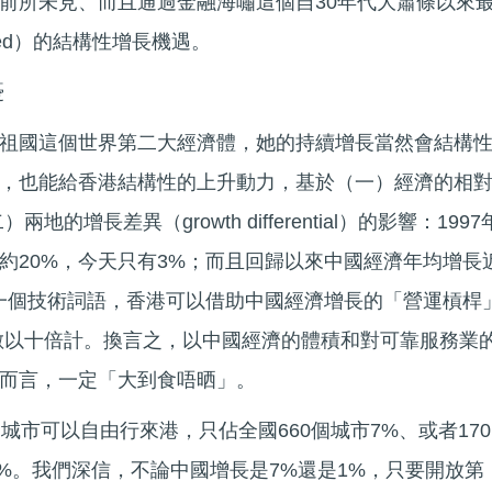
前所未見、而且通過金融海嘯這個自30年代大蕭條以來
ested）的結構性增長機遇。
憂
祖國這個世界第二大經濟體，她的持續增長當然會結構
，也能給香港結構性的上升動力，基於（一）經濟的相
（二）兩地的增長差異（growth differential）的影響：1997
約20%，今天只有3%；而且回歸以來中國經濟年均增長
用一個技術詞語，香港可以借助中國經濟增長的「營運槓桿
rage）是數以十倍計。換言之，以中國經濟的體積和對可靠服務業
而言，一定「大到食唔晒」。
城市可以自由行來港，只佔全國660個城市7%、或者170
9%。我們深信，不論中國增長是7%還是1%，只要開放第