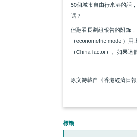
50個城市自由行來港的話
嗎？
但翻看長劃組報告的附錄，
（econometric mode
（China factor）
原文轉載自《香港經濟日報》
標籤