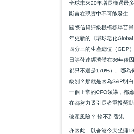
全球未來20年增長機遇最
斷言在現實中不可能發生。
國際信貸評級機構標準普爾
年更新的《環球老化Globa
四分三的生產總值（GDP
日等發達經濟體在36年後
都只不過是170%）。哪為
級別？那就是因為S&P明
一個正常的CFO領導，都
在都努力吸引長者重投勞動
破產風險？ 輪不到香港
亦因此，以香港今天坐擁13,