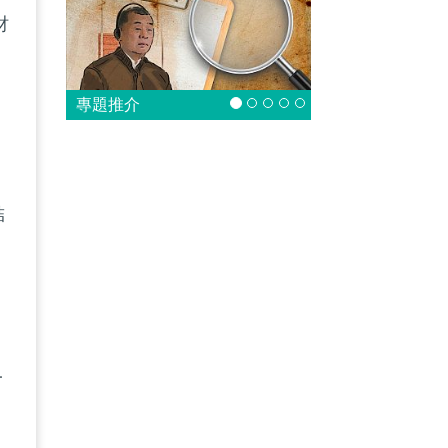
財
專題推介
們
結
已
一