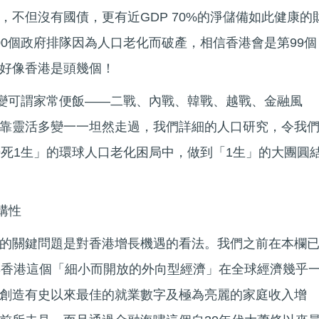
，不但沒有國債，更有近GDP 70%的淨儲備如此健康的
00個政府排隊因為人口老化而破產，相信香港會是第99個
好像香港是頭幾個！
轉變可謂家常便飯——二戰、內戰、韓戰、越戰、金融風
靠靈活多變一一坦然走過，我們詳細的人口研究，令我
9死1生」的環球人口老化困局中，做到「1生」的大團圓
構性
的關鍵問題是對香港增長機遇的看法。我們之前在本欄
年香港這個「細小而開放的外向型經濟」在全球經濟幾乎
創造有史以來最佳的就業數字及極為亮麗的家庭收入增