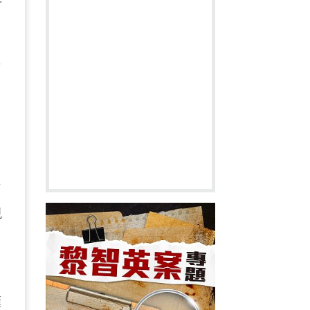
可
每
、
有
現
滙