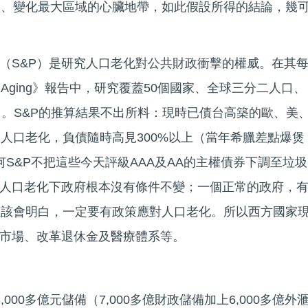
多、變化最大區域的心臟地帶，如此假設所得的結論，幾
（S&P）是研究人口老化對公共財政衝擊的權威。在其
l Aging》報告中，研究覆蓋50個國家、全球三分二人口、
）。S&P的推算結果不出所料：現時已債台高築的歐、美
因人口老化，負債隨時高見300%以上（當年希臘差點爆煲
何S&P不把這些今天評級AAA及AA的主權債券下調至垃圾
白人口老化下政府根本沒有條件不變；一個正常的政府，
應該會明白，一定要有政策應對人口老化。所以西方國家
市場、改革退休金及醫療體系等。
000多億元儲備（7,000多億財政儲備加上6,000多億外