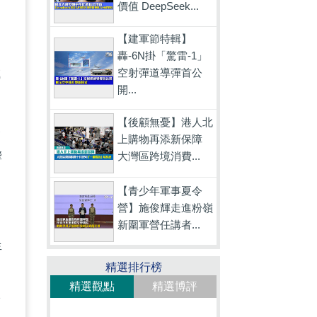
價值 DeepSeek...
【建軍節特輯】
增
轟-6N掛「驚雷-1」
成
空射彈道導彈首公
開...
【後顧無憂】港人北
香
上購物再添新保障
響
大灣區跨境消費...
【青少年軍事夏令
營】施俊輝走進粉嶺
新圍軍營任講者...
年
精選排行榜
精選觀點
精選博評
於