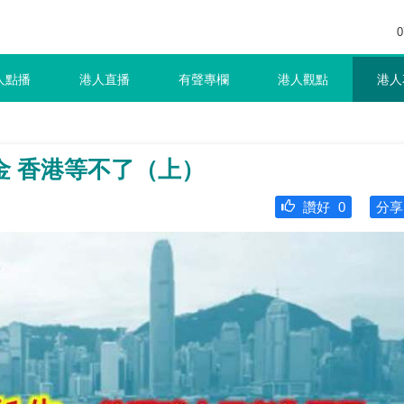
0
人點播
港人直播
有聲專欄
港人觀點
港人
金 香港等不了（上）
讚好
0
分享