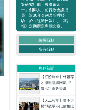
策研究組織「香港黃金五
十」創辦人，前行政會議成
員，近30年金融及管理經
驗，於《經濟日報》、《晴
報》定期撰寫專欄文章。
編輯觀點
所有觀點
焦點新聞
【打臉羅奇】外籍專
才據報陸續回流 甲
廈出租率改善豪...
【人工智能】國產大
模型競爭不比價格比