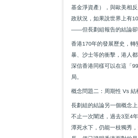
基金淨資產），與歐美相反
政狀況，如果說世界上有1
——但長劃組報告的結論卻
香港170年的發展歷史，
暴、沙士等的衝擊，港人都
深信香港同樣可以在這「9
局。
概念問題二：周期性 Vs 結
長劃組的結論另一個概念上
不止一次闡述，過去3至4
潭死水下，仍能一枝獨秀，