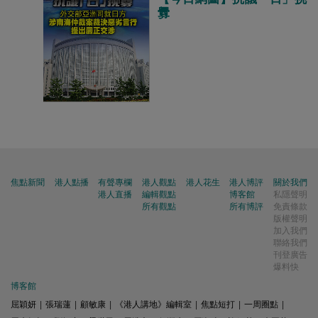
釁
焦點新聞
港人點播
有聲專欄
港人觀點
港人花生
港人博評
關於我們
港人直播
編輯觀點
博客館
私隱聲明
所有觀點
所有博評
免責條款
版權聲明
加入我們
聯絡我們
刊登廣告
爆料快
博客館
屈穎妍
|
張瑞蓮
|
顧敏康
|
《港人講地》編輯室
|
焦點短打
|
一周圈點
|