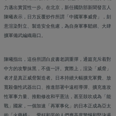
力邁出實質性一步。在北京，新任國防部新聞發言人
陳曦表示，日方反覆炒作所謂「中國軍事威脅」，刻
意渲染對立、製造安全焦慮，為自身軍事鬆綁、大肆
擴軍備武編織藉口。
陳曦指出，這份所謂白皮書老調重彈，通篇充斥着對
中方的攻擊抹黑，不值一評。實際上，渲染「威脅」
者才是真正威脅製造者。日本持續大幅擴充軍費、放
寬殺傷性武器出口、推進部署中遠程導彈、擴充進攻
性軍事力量、推動修改和平憲法，甚至鼓吹成為「能
戰」國家，一個加速「再軍事化」的日本正成為亞太
的「火藥桶」。愛好和平的人們應高度警惕和堅決遏