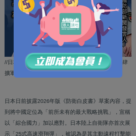
//日本賊喊捉賊，目的就係為咗自身軍事鬆綁、大肆
擴軍備武編織藉口。//
日本日前披露2026年版《防衛白皮書》草案內容，提
到將中國定位為「前所未有的最大戰略挑戰」，宣稱
以「綜合國力」加以應對。日本陸上自衛隊亦首次展
示「25式高速滑翔彈」，被認為是其主動遠程打擊能