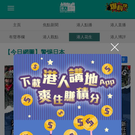
主頁
焦點新聞
港人點播
港人直播
有聲專欄
港人觀點
港人花生
港人博評
【今日網圖】警惕日本
讚好
28
分享