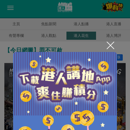
主頁
焦點新聞
港人點播
港人直播
有聲專欄
港人觀點
港人花生
港人博評
【今日網圖】罪不可赦
讚好
2
分享