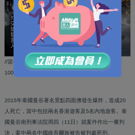
//當年嘅恐襲造成包括7名中國公民在內20人罹難、
100多人受傷！//
2015年泰國曼谷著名景點四面佛發生爆炸，造成20
人死亡，當中包括兩名香港遊客及5名內地遊客。泰
國曼谷南刑事法院周四（11日）就案件作出一審判
決，案中兩名中國維吾爾族被告被判處死刑。