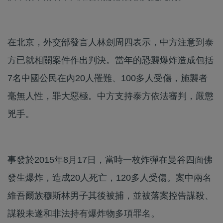
在北京，外交部發言人林劍周四表示，中方注意到泰
方已就相關案件作出判決。當年的恐襲爆炸造成包括
7名中國公民在內20人罹難、100多人受傷，施襲者
毫無人性，罪大惡極。中方支持泰方依法審判，嚴懲
兇手。
事發於2015年8月17日，當時一枚炸彈在曼谷四面佛
發生爆炸，造成20人死亡，120多人受傷。案中兩名
維吾爾族穆斯林男子其後被捕，並被落案控告謀殺、
謀殺未遂和非法持有爆炸物多項罪名。