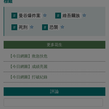
標籤
#
曼谷爆炸案‬
#
維吾爾族
#
死刑
#
恐襲
更多花生
【今日網圖】救急扶危
【今日網圖】成績亮麗
【今日網圖】打破紀錄
評論