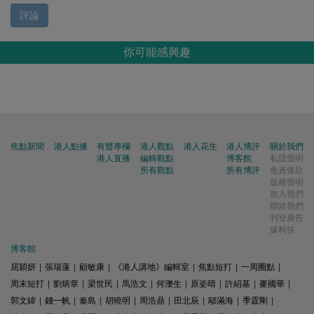
評論
你可能感興趣
焦點新聞
港人點播
有聲專欄
港人觀點
港人花生
港人博評
關於我們
港人直播
編輯觀點
博客館
私隱聲明
所有觀點
所有博評
免責條款
版權聲明
加入我們
聯絡我們
刊登廣告
爆料快
博客館
屈穎妍
|
張瑞蓮
|
顧敏康
|
《港人講地》編輯室
|
焦點短打
|
一周圈點
|
周末短打
|
劉炳章
|
梁世民
|
馬浩文
|
何濼生
|
原姿晴
|
許紹基
|
麥國華
|
郭文緯
|
錢一帆
|
秦島
|
胡曉明
|
周浩鼎
|
田北辰
|
鄔滿海
|
季霆剛
|