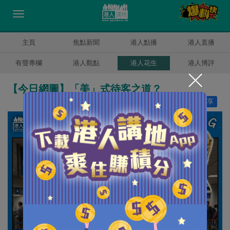
主頁
焦點新聞
港人點播
港人直播
有聲專欄
港人觀點
港人花生
港人博評
【今日網圖】「美」式待客之道？
讚好
13
分享