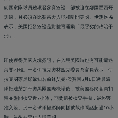
朗國家隊球員雖獲發參賽簽證，卻被迫在鄰國墨西哥
訓練，且必須在比賽當天入境和離開美國。伊朗足協
表示，美國拒發簽證是對體育運動「最惡劣的政治干
涉」。
即使獲得美國入境簽證，在入境美國時也有可能遭遇
海關刁難。一名伊拉克奧林匹克委員會官員表示，伊
拉克國家足球隊知名前鋒艾曼·侯賽因6月6日凌晨隨
隊抵達芝加哥奧黑爾國際機場後，被美國移民官員扣
留並盤問檢查近7小時，期間還被檢查手機，最終獲
准入境。另一名球隊攝影師同樣被截停問話超過10小
時，最後被禁止入境美國。