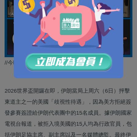
//今時今日咁樣待客，真係搵鬼去美國咯～//
2026世界盃開鑼在即，伊朗當局上周六（6日）抨擊
東道主之一的美國「歧視性待遇」，因為美方拒絕簽
發參賽簽證給伊朗代表團中的15名成員。據伊朗國家
電視台報道，被拒入境美國的15人均為行政官員，包
括伊朗足協主席、副主席以及一名媒體總監。最終伊