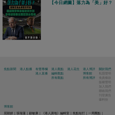
【今日網圖】落力為「美」好？
焦點新聞
港人點播
有聲專欄
港人觀點
港人花生
港人博評
關於我們
港人直播
編輯觀點
博客館
私隱聲明
所有觀點
所有博評
免責條款
版權聲明
加入我們
聯絡我們
刊登廣告
爆料快
博客館
屈穎妍
|
張瑞蓮
|
顧敏康
|
《港人講地》編輯室
|
焦點短打
|
一周圈點
|