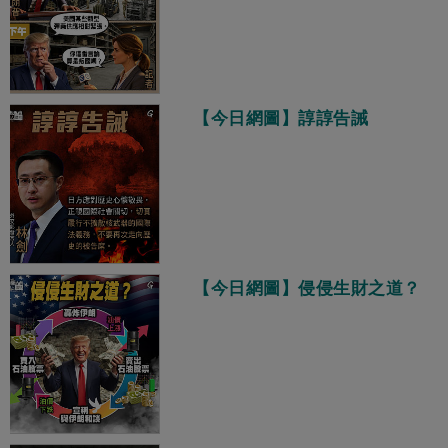
【今日網圖】諄諄告誡
【今日網圖】侵侵生財之道？