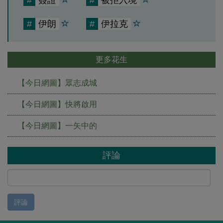
#
簽證
#
被拒入境
#
伊朗
#
伊拉克
更多花生
【今日網圖】眾志成城
【今日網圖】快將啟用
【今日網圖】一矢中的
評論
評論