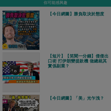
你可能感興趣
【今日網圖】勝負取決於態度
【短片】【笑聞一分錢】侵侵出
口術 打伊朗變提款機 做總統其
實係副業？
【今日網圖】「美」光乍洩？