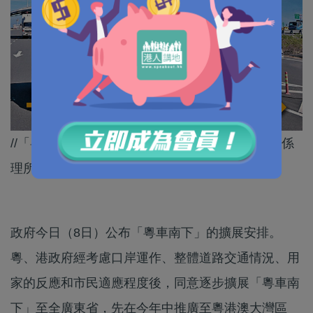
//「粵車南下」反應咁熱烈，增加城市同每日名額係
理所當然嘅事！//
政府今日（8日）公布「粵車南下」的擴展安排。
粵、港政府經考慮口岸運作、整體道路交通情況、用
家的反應和市民適應程度後，同意逐步擴展「粵車南
下」至全廣東省，先在今年中推廣至粵港澳大灣區