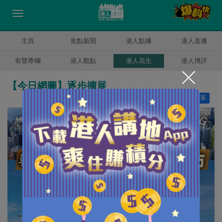
主頁
焦點新聞
港人點播
港人直播
有聲專欄
港人觀點
港人花生
港人博評
【今日網圖】逐步擴展
讚好
22
分享