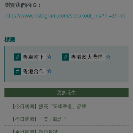
瀏覽我們的IG：
https://www.instagram.com/speakout_hk/?hl=zh-hk
標籤
#
粵車南下
#
粵港澳大灣區
#
粵港合作
更多花生
【今日網圖】擦亮「留學香港」品牌
【今日網圖】「美」亂炸？
【今日網圖】諄諄告誡