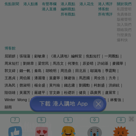
焦點新聞
港人點播
有聲專欄
港人觀點
港人花生
港人博評
關於我們
港人直播
編輯觀點
博客館
私隱聲明
所有觀點
所有博評
免責條款
版權聲明
加入我們
聯絡我們
刊登廣告
爆料快
博客館
屈穎妍
|
張瑞蓮
|
顧敏康
|
《港人講地》編輯室
|
焦點短打
|
一周圈點
|
周末短打
|
劉炳章
|
梁世民
|
馬浩文
|
何濼生
|
原姿晴
|
許紹基
|
麥國華
|
郭文緯
|
錢一帆
|
秦島
|
胡曉明
|
周浩鼎
|
田北辰
|
鄔滿海
|
季霆剛
|
王惠貞
|
周伯展
|
潘麗瓊
|
葉慶寧
|
陳建強
|
馬恩國
|
周全浩
|
方舟
|
洪為民
|
鄧淑明
|
楊全盛
|
黃均瑜
|
錢志庸
|
劉國勳
|
柯創盛
|
洪錦鉉
|
陸頌雄
|
黃麗芳
|
嚴建平
|
甘文鋒
|
杜礎圻
|
健良
|
聶廣男
|
盧展常
|
Winter Wong
|
K2
|
梁文新
|
羅崑
|
姚銘
|
陳志豪
|
精選文章
|
林奮強
|
囍雨
© 港人講地
7
5
5
0
0
電郵: speakout@speakout.hk
傳真: 85228041301