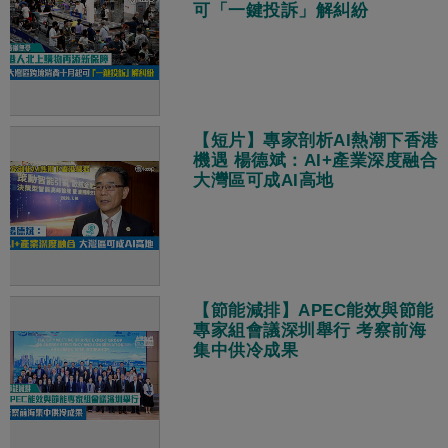
可「一鍵投訴」解糾紛
【短片】專家剖析AI熱潮下香港
機遇 楊德斌：AI+產業深度融合
大灣區可成AI高地
【節能減排】APEC能效與節能
專家組會議深圳舉行 考察前海
集中供冷成果