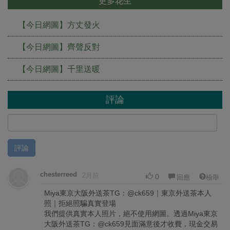
更多花生
【今日網圖】方丈發火
【今日網圖】齊聲反對
【今日網圖】千里送暖
評論
評論
chesterreed
2月前
0
回應
檢舉
Miya東京大阪外送茶TG：@ck659｜東京外送茶本人
照｜拒絕照騙真實登場
我們提供真實本人照片，絕不使用網圖。透過Miya東京
大阪外送茶TG：@ck659見面滿意後才收費，現金交易