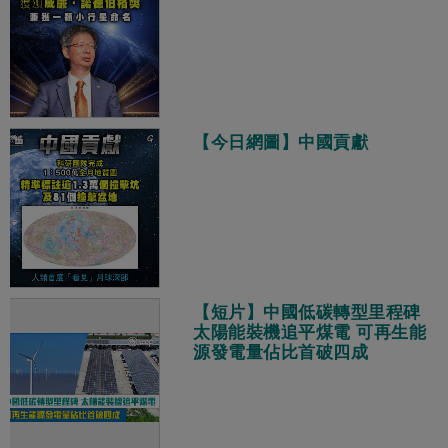
【今日網圖】中國貢獻
【短片】中國低碳轉型里程碑
太陽能裝機追平煤電 可再生能
源發電量佔比首破四成