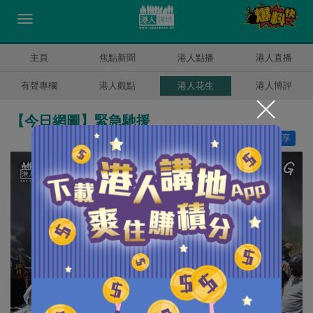
主頁
焦點新聞
港人點播
港人直播
有聲專欄
港人觀點
港人花生
港人博評
【今日網圖】緊急馳援
讚好
13
分享