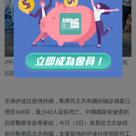
//中國醫療隊會在當地堅守，同非洲人民並肩奮戰在
抗疫一線！//
非洲伊波拉疫情持續，剛果民主共和國的確診個案已
增至343宗，最少42人染疫死亡。中國國家衞健委的
抗疫醫療首批專家組，今日（2日）凌晨從北京啟程
前往剛果民主共和國，支援當地的伊波拉疫情防控工