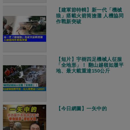
【建軍節特輯】新一代「機械
狼」搭載火箭筒搶灘 人機協同
作戰新突破
【短片】宇樹四足機械人征服
「全地形」！ 翻山越嶺如履平
地、最大載重達150公斤
【今日網圖】一矢中的