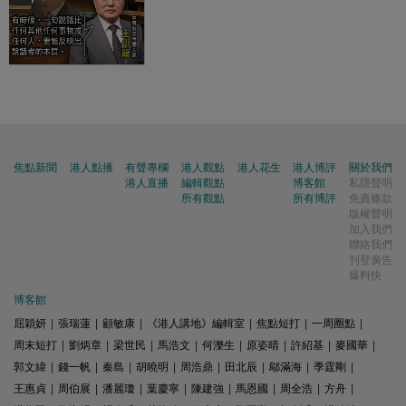
焦點新聞
港人點播
有聲專欄
港人觀點
港人花生
港人博評
關於我們
港人直播
編輯觀點
博客館
私隱聲明
所有觀點
所有博評
免責條款
版權聲明
加入我們
聯絡我們
刊登廣告
爆料快
博客館
屈穎妍
|
張瑞蓮
|
顧敏康
|
《港人講地》編輯室
|
焦點短打
|
一周圈點
|
周末短打
|
劉炳章
|
梁世民
|
馬浩文
|
何濼生
|
原姿晴
|
許紹基
|
麥國華
|
郭文緯
|
錢一帆
|
秦島
|
胡曉明
|
周浩鼎
|
田北辰
|
鄔滿海
|
季霆剛
|
王惠貞
|
周伯展
|
潘麗瓊
|
葉慶寧
|
陳建強
|
馬恩國
|
周全浩
|
方舟
|