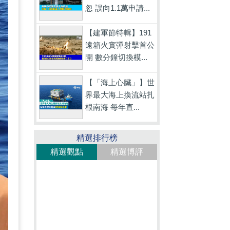
忽 誤向1.1萬申請...
【建軍節特輯】191
遠箱火實彈射擊首公
開 數分鐘切換模...
【「海上心臟」】世
界最大海上換流站扎
根南海 每年直...
精選排行榜
精選觀點
精選博評