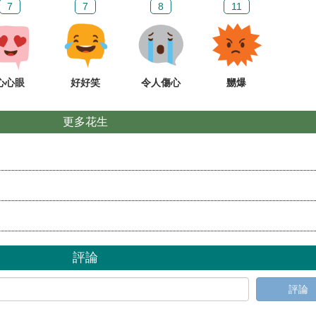
7
7
8
11
心心眼
好好笑
令人傷心
嬲爆
更多花生
評論
評論