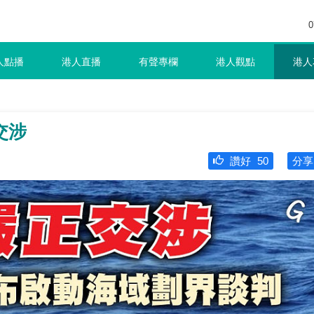
0
人點播
港人直播
有聲專欄
港人觀點
港人
交涉
讚好
50
分享