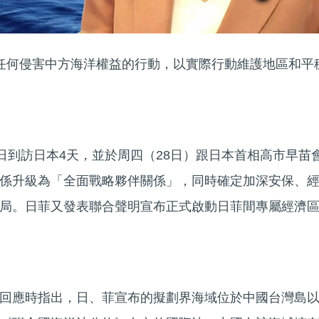
止任何侵害中方海洋權益的行動，以實際行動維護地區和平
6日到訪日本4天，並於周四（28日）跟日本首相高市早苗
係升級為「全面戰略夥伴關係」，同時確定加深安保、
局。日菲又發表聯合聲明宣布正式啟動日菲間專屬經濟
回應時指出，日、菲宣布的擬劃界海域位於中國台灣島