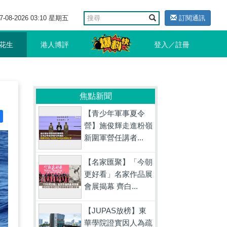
7-08-2026 03:10 星期五
訂閱通訊
花生
港人博評
登入／註冊
焦點新聞
【青少年軍事夏令
營】施俊輝走進粉嶺
新圍軍營任講者...
【名家匯聚】「今朝
更好看」名家作品展
會展揭幕 齊白...
【JUPAS放榜】東
華學院證實因人為疏