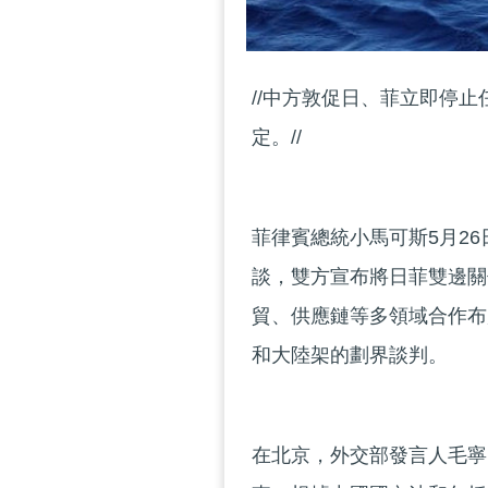
//中方敦促日、菲立即停
定。//
菲律賓總統小馬可斯5月2
談，雙方宣布將日菲雙邊關
貿、供應鏈等多領域合作布
和大陸架的劃界談判。
在北京，外交部發言人毛寧