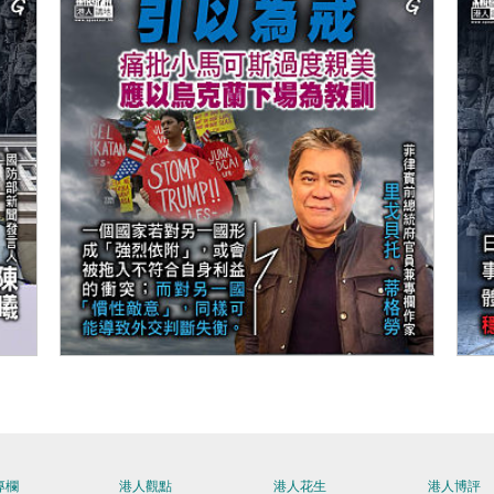
【今日網圖】引以為戒
【
專欄
港人觀點
港人花生
港人博評