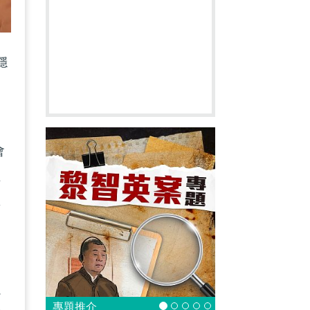
穩
會
經
區
以
專題推介