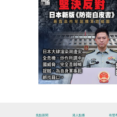
【今日網圖】堅決反對
焦點新聞
港人點播
有聲