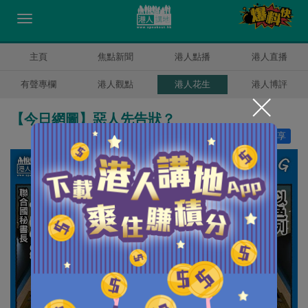
主頁
焦點新聞
港人點播
港人直播
有聲專欄
港人觀點
港人花生
港人博評
【今日網圖】惡人先告狀？
讚好
0
分享