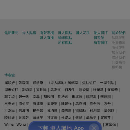
焦點新聞
港人點播
有聲專欄
港人觀點
港人花生
港人博評
關於我們
港人直播
編輯觀點
博客館
私隱聲明
所有觀點
所有博評
免責條款
版權聲明
加入我們
聯絡我們
刊登廣告
爆料快
博客館
屈穎妍
|
張瑞蓮
|
顧敏康
|
《港人講地》編輯室
|
焦點短打
|
一周圈點
|
周末短打
|
劉炳章
|
梁世民
|
馬浩文
|
何濼生
|
原姿晴
|
許紹基
|
麥國華
|
郭文緯
|
錢一帆
|
秦島
|
胡曉明
|
周浩鼎
|
田北辰
|
鄔滿海
|
季霆剛
|
王惠貞
|
周伯展
|
潘麗瓊
|
葉慶寧
|
陳建強
|
馬恩國
|
周全浩
|
方舟
|
洪為民
|
鄧淑明
|
楊全盛
|
黃均瑜
|
錢志庸
|
劉國勳
|
柯創盛
|
洪錦鉉
|
陸頌雄
|
黃麗芳
|
嚴建平
|
甘文鋒
|
杜礎圻
|
健良
|
聶廣男
|
盧展常
|
Winter Wong
|
K2
|
梁文新
|
羅崑
|
姚銘
|
陳志豪
|
精選文章
|
林奮強
|