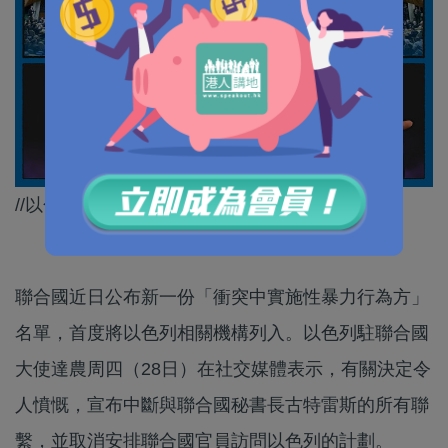
//以色列真係小學雞，唔聯絡唔代表冇做過囉～//
聯合國近日公布新一份「衝突中實施性暴力行為方」
名單，首度將以色列相關機構列入。以色列駐聯合國
大使達農周四（28日）在社交媒體表示，有關決定令
人憤慨，宣布中斷與聯合國秘書長古特雷斯的所有聯
繫，並取消安排聯合國官員訪問以色列的計劃。