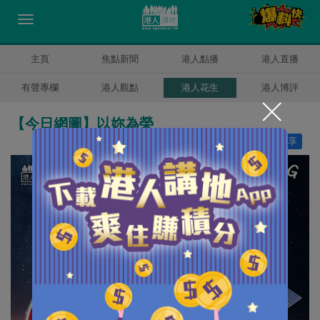
主頁
焦點新聞
港人點播
港人直播
有聲專欄
港人觀點
港人花生
港人博評
【今日網圖】以妳為榮
讚好
14
分享