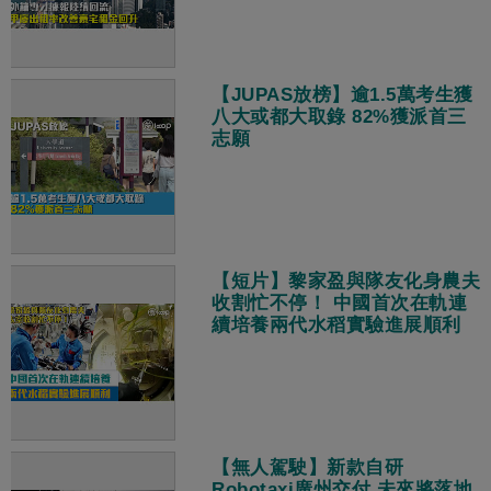
【JUPAS放榜】逾1.5萬考生獲
八大或都大取錄 82%獲派首三
志願
【短片】黎家盈與隊友化身農夫
收割忙不停！ 中國首次在軌連
續培養兩代水稻實驗進展順利
【無人駕駛】新款自研
Robotaxi廣州交付 未來將落地