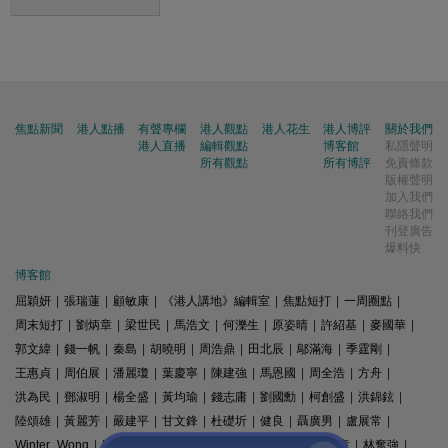
焦點新聞
港人點播
有聲專欄
港人觀點
港人花生
港人博評
關於我們
港人直播
編輯觀點
博客館
私隱聲明
所有觀點
所有博評
免責條款
版權聲明
加入我們
聯絡我們
刊登廣告
爆料快
博客館
屈穎妍
|
張瑞蓮
|
顧敏康
|
《港人講地》編輯室
|
焦點短打
|
一周圈點
|
周末短打
|
劉炳章
|
梁世民
|
馬浩文
|
何濼生
|
原姿晴
|
許紹基
|
麥國華
|
郭文緯
|
錢一帆
|
秦島
|
胡曉明
|
周浩鼎
|
田北辰
|
鄔滿海
|
季霆剛
|
王惠貞
|
周伯展
|
潘麗瓊
|
葉慶寧
|
陳建強
|
馬恩國
|
周全浩
|
方舟
|
洪為民
|
鄧淑明
|
楊全盛
|
黃均瑜
|
錢志庸
|
劉國勳
|
柯創盛
|
洪錦鉉
|
陸頌雄
|
黃麗芳
|
嚴建平
|
甘文鋒
|
杜礎圻
|
健良
|
聶廣男
|
盧展常
|
Winter Wong
|
K2
|
梁文新
|
羅崑
|
姚銘
|
陳志豪
|
精選文章
|
林奮強
|