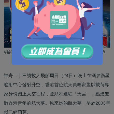
//黎家盈嘅故事，點燃咗無數香港青年嘅航天夢！//
神舟二十三號載人飛船周日（24日）晚上在酒泉衛星
發射中心發射升空，香港首位航天員黎家盈以載荷專
家身份踏上太空征程，並順利進駐「天宮」，點燃無
數香港青年的航天夢。原來她的航天夢，早於2003年
就已經萌芽。