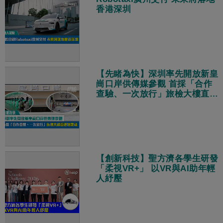
香港深圳
【先睹為快】深圳率先開放新皇
崗口岸供傳媒參觀 首採「合作
查驗、一次放行」旅檢大樓直連
地鐵站
【創新科技】聖方濟各學生研發
「柔視VR+」 以VR與AI助年輕
人紓壓